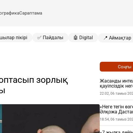
ографика
Сараптама
шылар пікірі
✅ Пайдалы
🤖 Digital
📍 Аймақтар
Соңғы
топтасып зорлық
Жасанды интел
қауіпсіздік не
ды
22:02, 06 тамыз 20
«Неге тегін өз
Әлқожа Даста
18:54, 06 тамыз 20
«7 жылға дейі