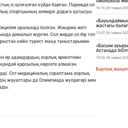
ойыншысы өмі
қ іс қозғалған күйде барған. Парижде ол
16:18, 06 тамыз 20
иялық спортшының әлемдік додаға қатысуы
«Бауыздаймын
жастағы бала
ицилия аралында болған. Жиырма жеті
15:47, 06 тамыз 20
нда демалып жүрген. Сол жерде ол бір топ
рыстан кейін турист жаңа таныстарымен
«Басым ауырып
Астанада InDri
шыққан жолау
ін ер адамдардың зорлық әрекетінен
15:30, 06 тамыз 20
(ВИДЕО)
шқандай қарсылық көрсете алмаған.
Барлық жаңа
сірді. Сот-медициналық сараптама зорлық
рдің жауаптары да Олимпиада жүлдегері мен
ады.