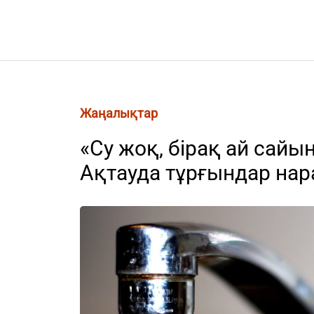
Жаңалықтар
«Су жоқ, бірақ ай сайы
Ақтауда тұрғындар нар