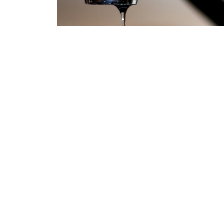
09.07.2026
198
Ақтауда мемлекеттік бағдарлама аясында п
шешілмегеніне қарамастан, жалдау ақысын
айтып, наразылық білдірді, деп хабарлайд
37-шағынаудандағы №4 үйдің тұрғындарының
жалдау төлемі есептеле бастаған. Алайда үй
болғандықтан, көпшілік пәтерлеріне толық