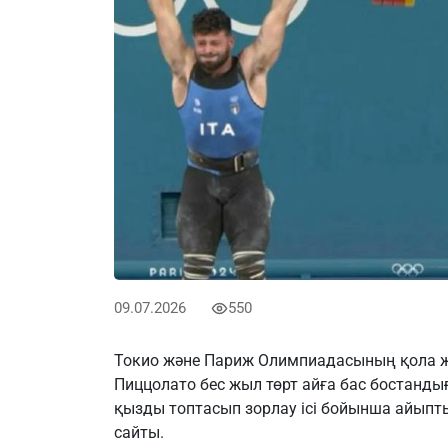
09.07.2026
550
Токио және Париж Олимпиадасының қола жү
Пиццолато бес жыл төрт айға бас бостанд
қызды топтасып зорлау ісі бойынша айыпт
сайты.