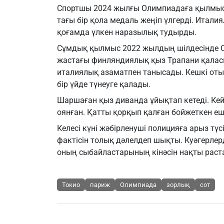
Спортшы 2024 жылғы Олимпиадаға қылмысты
тағы бір қола медаль жеңіп үлгерді. Итал
қоғамда үлкен наразылық тудырды.
Сұмдық қылмыс 2022 жылдың шілдесінде С
жастағы финляндиялық қыз Трапани қаласы
италиялық азаматпен танысады. Кешкі оты
бір үйде түнеуге қалады.
Шаршаған қыз диванда ұйықтап кетеді. Кей
оянған. Қатты қорқып қалған бойжеткен е
Келесі күні жәбірленуші полицияға арыз тү
фактісін толық дәлелдеп шықты. Куәгерле
оның сыбайластарының кінәсін нақты раст
Токио
париж
Олимпиада
зорлық
сот