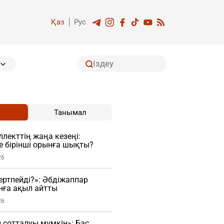
Қаз
Рус
Танымал
лекттің жаңа кезеңі:
ге бірінші орынға шықты?
26
гертпейді?»: Әбдіжаппар
нға ақыл айтты
26
н сотталуы мүмкін»: Бас