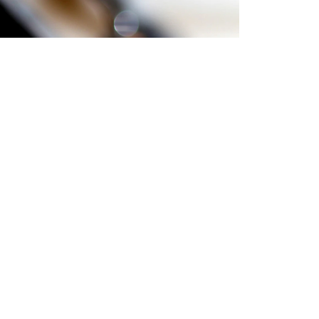
Фото: istockphoto
Бөлісу
әтер алған тұрғындар ауыз су мәселесі
 төлеуге мәжбүр болып отырғандарын
ы
Lada.kz
.
 айтуынша, кілттерді алған сәттен бастап
де әлі күнге дейін тұрақты ауыз су жоқ
қанды қоныстана алмай отыр.