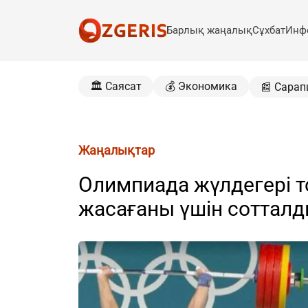
Барлық жаңалық
Сұхбат
Инф
🏛️ Саясат
💰 Экономика
📰 Сарап
Жаңалықтар
Олимпиада жүлдегері 
жасағаны үшін соттал