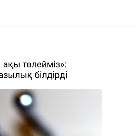
н ақы төлейміз»:
азылық білдірді