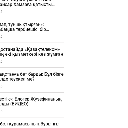
Қайсар Хамзаға қатысты
сады
26
рлап, тұншықтырған»:
бақша тәрбиешісі бір
ы ұрған (ВИДЕО)
26
останайда «Қазақтелеком»
 екі қызметкері көз жұмған
26
зақстанға бет бұрды: Бұл бізге
әлде тәуекел ме?
26
естік»: Блогер Жузефинаның
лды (ВИДЕО)
26
тбол құрамасының бұрынғы