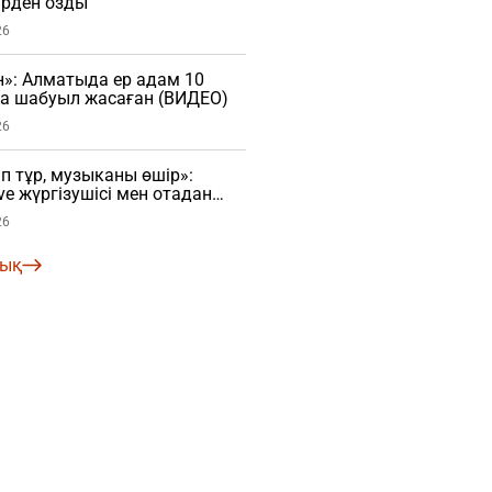
рден озды
26
»: Алматыда ер адам 10
ға шабуыл жасаған (ВИДЕО)
26
 тұр, музыканы өшір»:
ve жүргізушісі мен отадан
шы арасында дау туды
26
лық