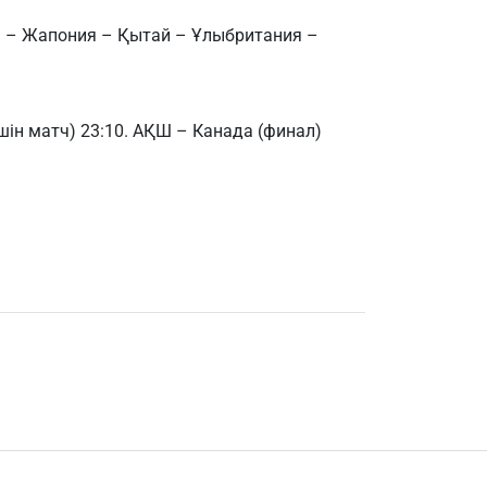
я – Жапония – Қытай – Ұлыбритания –
шін матч) 23:10. АҚШ – Канада (финал)