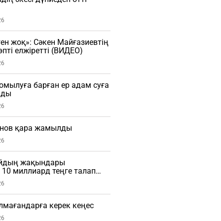
26
ген жоқ»: Сәкен Майғазиевтің
пті елжіретті (ВИДЕО)
26
мылуға барған ер адам суға
мды
26
нов қара жамылды
26
айдың жақындары
10 миллиард теңге талап
26
алмағандарға керек кеңес
26