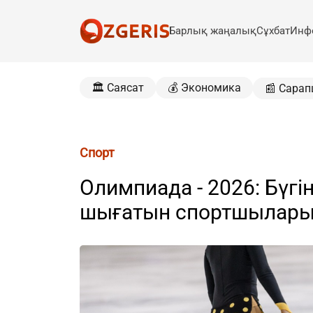
Барлық жаңалық
Сұхбат
Инф
🏛️ Саясат
💰 Экономика
📰 Сарап
Спорт
Олимпиада - 2026: Бүг
шығатын спортшылары