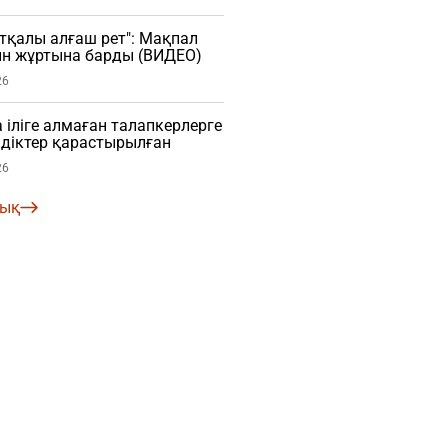
тқалы алғаш рет": Мақпал
ын жұртына барды (ВИДЕО)
26
 іліге алмаған талапкерлерге
діктер қарастырылған
26
лық