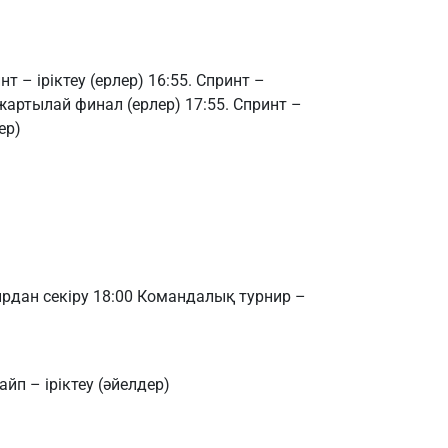
нт – іріктеу (ерлер) 16:55. Спринт –
жартылай финал (ерлер) 17:55. Спринт –
ер)
рдан секіру 18:00 Командалық турнир –
айп – іріктеу (әйелдер)