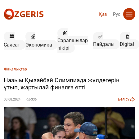
Қаз
Рус
📰
🏛️
💰
✅
🤖
Сарапшылар
Пайдалы
Digital
Саясат
Экономика
пікірі
Жаңалықтар
Назым Қызайбай Олимпиада жүлдегерін
ұтып, жартылай финалға өтті
Бөлісу
03.08.2024
336