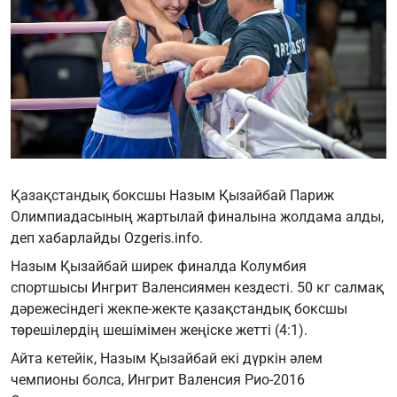
Қазақстандық боксшы Назым Қызайбай Париж
Олимпиадасының жартылай финалына жолдама алды,
деп хабарлайды
Ozgeris.info
.
Назым Қызайбай ширек финалда Колумбия
спортшысы Ингрит Валенсиямен кездесті. 50 кг салмақ
дәрежесіндегі жекпе-жекте қазақстандық боксшы
төрешілердің шешімімен жеңіске жетті (4:1).
Айта кетейік, Назым Қызайбай екі дүркін әлем
чемпионы болса, Ингрит Валенсия Рио-2016