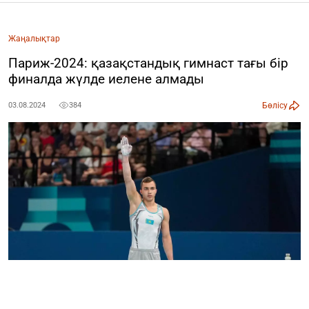
Жаңалықтар
Париж-2024: қазақстандық гимнаст тағы бір
финалда жүлде иелене алмады
Бөлісу
03.08.2024
384