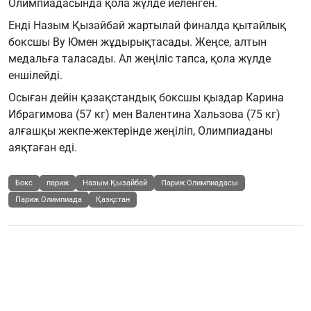
Олимпиадасында қола жүлде иеленген.
Енді Назым Қызайбай жартылай финалда қытайлық
боксшы Ву Юмен жұдырықтасады. Жеңсе, алтын
медальға таласады. Ал жеңіліс тапса, қола жүлде
еншілейді.
Осыған дейін қазақстандық боксшы қыздар Карина
Ибрагимова (57 кг) мен Валентина Хальзова (75 кг)
алғашқы жекпе-жектерінде жеңіліп, Олимпиаданы
аяқтаған еді.
Бокс
париж
Назым Қызайбай
Париж Олимпиадасы
Париж Олимпиада
Қазқстан