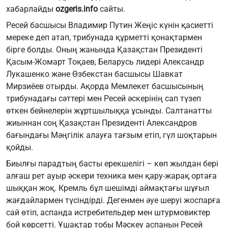
хабарлайды
ozgeris.info
сайты.
Ресей басшысы Владимир Путин Жеңіс күнін қасиетті
мереке деп атап, трибунада құрметті қонақтармен
бірге болды. Оның жанында Қазақстан Президенті
Қасым-Жомарт Тоқаев, Беларусь лидері Александр
Лукашенко және Өзбекстан басшысы Шавкат
Мирзиёев отырды. Ақорда Мемлекет басшысының
трибунадағы сәттері мен Ресей әскерінің сап түзеп
өткен бейнелерін жұртшылыққа ұсынды. Салтанатты
жиыннан соң Қазақстан Президенті Александров
бағындағы Мәңгілік алауға тағзым етіп, гүл шоқтарын
қойды.
Биылғы парадтың басты ерекшелігі – көп жылдан бері
алғаш рет ауыр әскери техника мен қару-жарақ ортаға
шыққан жоқ. Кремль бұл шешімді аймақтағы шұғыл
жағдайлармен түсіндірді. Дегенмен әуе шеруі жоспарға
сай өтіп, аспанда истребительдер мен штурмовиктер
бой көрсетті. Ұшақтар тобы Мәскеу аспанын Ресей