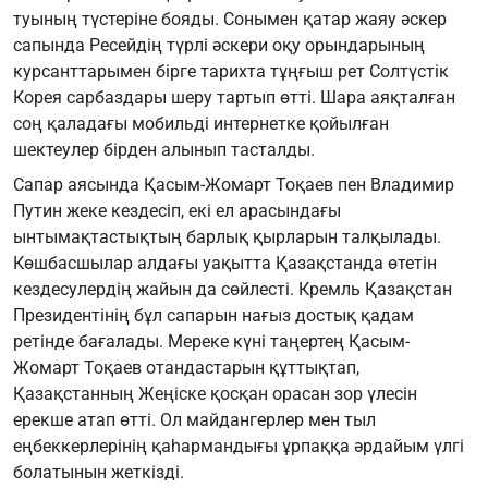
туының түстеріне бояды. Сонымен қатар жаяу әскер
сапында Ресейдің түрлі әскери оқу орындарының
курсанттарымен бірге тарихта тұңғыш рет Солтүстік
Корея сарбаздары шеру тартып өтті. Шара аяқталған
соң қаладағы мобильді интернетке қойылған
шектеулер бірден алынып тасталды.
Сапар аясында Қасым-Жомарт Тоқаев пен Владимир
Путин жеке кездесіп, екі ел арасындағы
ынтымақтастықтың барлық қырларын талқылады.
Көшбасшылар алдағы уақытта Қазақстанда өтетін
кездесулердің жайын да сөйлесті. Кремль Қазақстан
Президентінің бұл сапарын нағыз достық қадам
ретінде бағалады. Мереке күні таңертең Қасым-
Жомарт Тоқаев отандастарын құттықтап,
Қазақстанның Жеңіске қосқан орасан зор үлесін
ерекше атап өтті. Ол майдангерлер мен тыл
еңбеккерлерінің қаһармандығы ұрпаққа әрдайым үлгі
болатынын жеткізді.