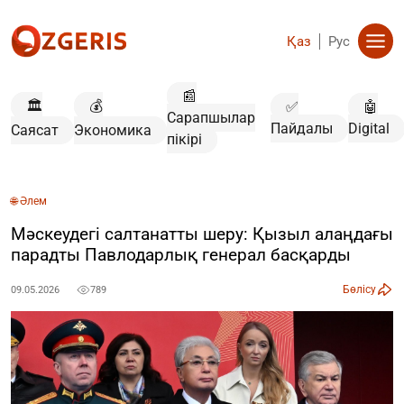
Қаз
Рус
📰
🏛️
💰
✅
🤖
Сарапшылар
Пайдалы
Digital
Саясат
Экономика
пікірі
🌐 Әлем
Мәскеудегі салтанатты шеру: Қызыл алаңдағы
парадты Павлодарлық генерал басқарды
Бөлісу
09.05.2026
789