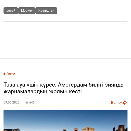
ресей
Мәскеу
Қазақстан
🌐 Әлем
Таза ауа үшін күрес: Амстердам билігі зиянды
жарнамалардың жолын кесті
Бөлісу
09.05.2026
646