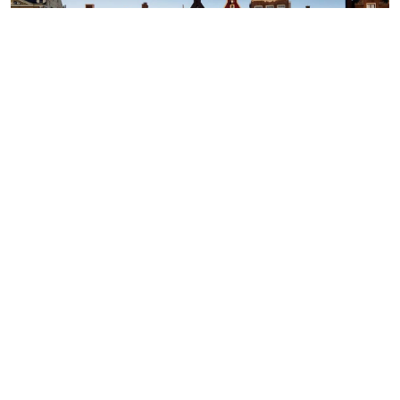
Ашық дереккөзден
Амстердам билігі Еуропа аумағындағы ең қатаң
жарнамалық шектеулердің бірін енгізді. Енді қаланың
қоғамдық орындарында қоршаған ортаға зиян
келтіретін тауарлар мен қызмет түрлерін насихаттауға
жол берілмейді. Бұл тізімге ет өнімдері, әуе сапарлары,
теңіз саяхаттары және алыс қашықтыққа бағытталған
турлар енген. Сонымен қатар бензин мен дизель
отынымен жүретін көліктерді жарнамалауға да
толықтай тыйым салынды деп хабарлайды
ozgeris,info
сайты.