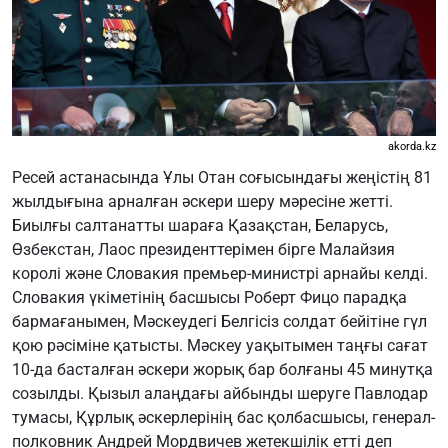
akorda.kz
Ресей астанасында Ұлы Отан соғысындағы жеңістің 81
жылдығына арналған әскери шеру мәресіне жетті.
Биылғы салтанатты шараға Қазақстан, Беларусь,
Өзбекстан, Лаос президенттерімен бірге Малайзия
королі және Словакия премьер-министрі арнайы келді.
Словакия үкіметінің басшысы Роберт Фицо парадқа
бармағанымен, Мәскеудегі Белгісіз солдат бейітіне гүл
қою рәсіміне қатысты. Мәскеу уақытымен таңғы сағат
10-да басталған әскери жорық бар болғаны 45 минутқа
созылды. Қызыл алаңдағы айбынды шеруге Павлодар
тумасы, Құрлық әскерлерінің бас қолбасшысы, генерал-
полковник Андрей Мордвичев жетекшілік етті деп