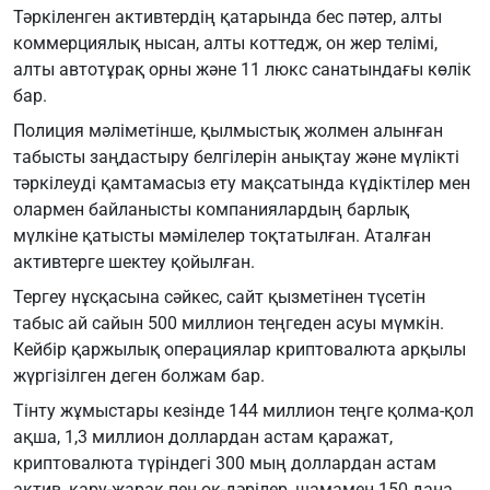
Тәркіленген активтердің қатарында бес пәтер, алты
коммерциялық нысан, алты коттедж, он жер телімі,
алты автотұрақ орны және 11 люкс санатындағы көлік
бар.
Полиция мәліметінше, қылмыстық жолмен алынған
табысты заңдастыру белгілерін анықтау және мүлікті
тәркілеуді қамтамасыз ету мақсатында күдіктілер мен
олармен байланысты компаниялардың барлық
мүлкіне қатысты мәмілелер тоқтатылған. Аталған
активтерге шектеу қойылған.
Тергеу нұсқасына сәйкес, сайт қызметінен түсетін
табыс ай сайын 500 миллион теңгеден асуы мүмкін.
Кейбір қаржылық операциялар криптовалюта арқылы
жүргізілген деген болжам бар.
Тінту жұмыстары кезінде 144 миллион теңге қолма-қол
ақша, 1,3 миллион доллардан астам қаражат,
криптовалюта түріндегі 300 мың доллардан астам
актив, қару-жарақ пен оқ-дәрілер, шамамен 150 дана