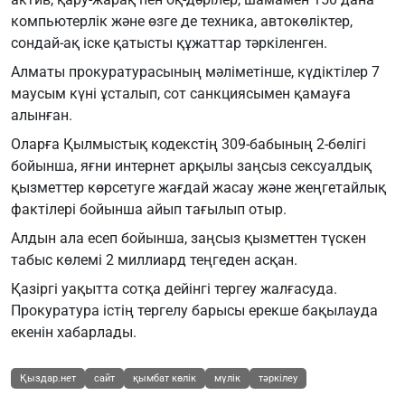
компьютерлік және өзге де техника, автокөліктер,
сондай-ақ іске қатысты құжаттар тәркіленген.
Алматы прокуратурасының мәліметінше, күдіктілер 7
маусым күні ұсталып, сот санкциясымен қамауға
алынған.
Оларға Қылмыстық кодекстің 309-бабының 2-бөлігі
бойынша, яғни интернет арқылы заңсыз сексуалдық
қызметтер көрсетуге жағдай жасау және жеңгетайлық
фактілері бойынша айып тағылып отыр.
Алдын ала есеп бойынша, заңсыз қызметтен түскен
табыс көлемі 2 миллиард теңгеден асқан.
Қазіргі уақытта сотқа дейінгі тергеу жалғасуда.
Прокуратура істің тергелу барысы ерекше бақылауда
екенін хабарлады.
Қыздар.нет
сайт
қымбат көлік
мүлік
тәркілеу