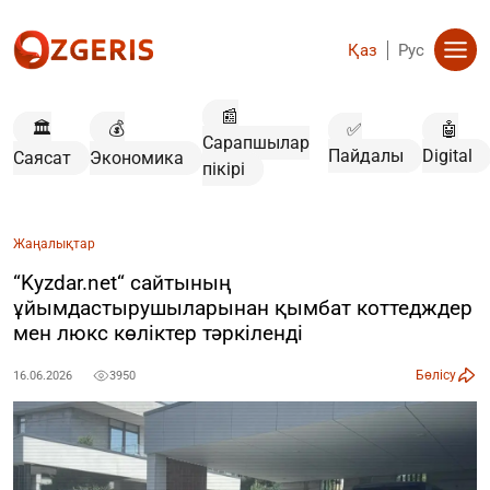
Қаз
Рус
📰
🏛️
💰
✅
🤖
Сарапшылар
Пайдалы
Digital
Саясат
Экономика
пікірі
Жаңалықтар
“Kyzdar.net“ сайтының
ұйымдастырушыларынан қымбат коттедждер
мен люкс көліктер тәркіленді
Бөлісу
16.06.2026
3950