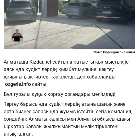
Фото: Видеодан скриншот
Алматыда Kizdar.net сайтына қатысты қылмыстық іс
аясында күдіктілердің қымбат мүлкіне шектеу
қойылып, активтері тәркіленді, деп хабарлайды
ozgeris.info
сайты.
Бұл туралы құқық қорғау органдары мәлімдеді,
Тергеу барысында күдіктілердің атына шағын және
орта бизнес саласында жұмыс істейтін сегіз компания,
сондай-ақ Алматы қаласы мен Алматы облысындағы
бірқатар бағалы жылжымайтын мүлік тіркелгені
анықталған.