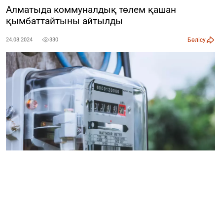
Алматыда коммуналдық төлем қашан
қымбаттайтыны айтылды
Бөлісу
24.08.2024
330
1 қыркүйектен бастап Алматыда коммуналды төлем