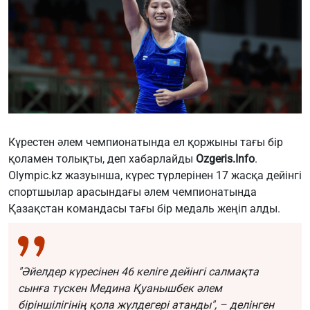
Күрестен әлем чемпионатында ел қоржыны тағы бір
қоламен толықты, деп хабарлайды
Ozgeris.Info
.
Olympic.kz жазуынша, күрес түрлерінен 17 жасқа дейінгі
спортшылар арасындағы әлем чемпионатында
Қазақстан командасы тағы бір медаль жеңіп алды.
"Әйелдер күресінен 46 келіге дейінгі салмақта
сынға түскен Медина Қуанышбек әлем
біріншілігінің қола жүлдегері атанды", – делінген