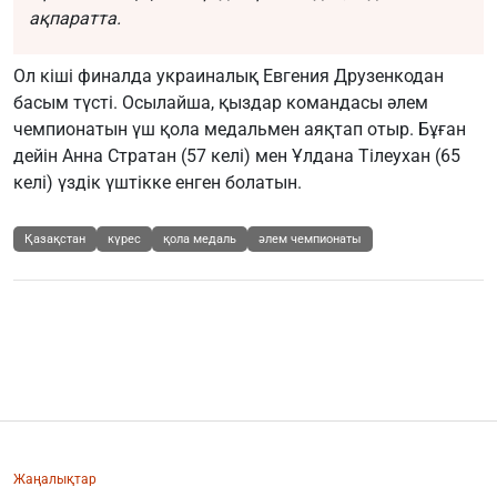
ақпаратта.
Ол кіші финалда украиналық Евгения Друзенкодан
басым түсті. Осылайша, қыздар командасы әлем
чемпионатын үш қола медальмен аяқтап отыр. Бұған
дейін Анна Стратан (57 келі) мен Ұлдана Тілеухан (65
келі) үздік үштікке енген болатын.
Қазақстан
күрес
қола медаль
әлем чемпионаты
Жаңалықтар