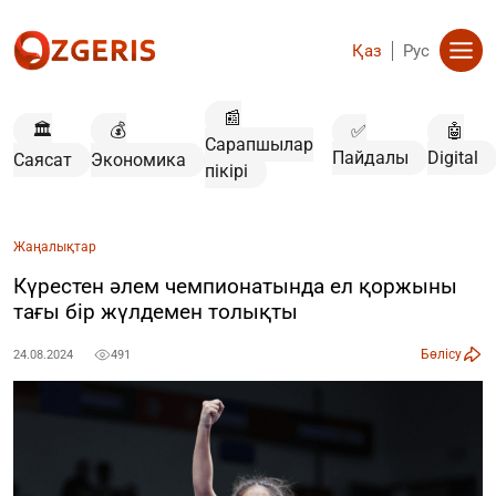
Қаз
Рус
📰
🏛️
💰
✅
🤖
Сарапшылар
Пайдалы
Digital
Саясат
Экономика
пікірі
Жаңалықтар
Күрестен әлем чемпионатында ел қоржыны
тағы бір жүлдемен толықты
Бөлісу
24.08.2024
491