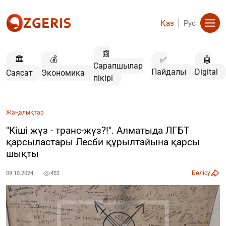
Қаз
Рус
📰
🏛️
💰
✅
🤖
Сарапшылар
Пайдалы
Digital
Саясат
Экономика
пікірі
Жаңалықтар
"Кіші жүз - транс-жүз?!". Алматыда ЛГБТ
қарсыластары Лесби құрылтайына қарсы
шықты
Бөлісу
09.10.2024
453