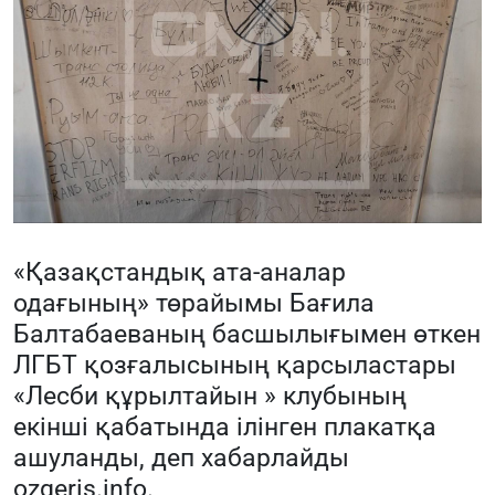
«Қазақстандық ата-аналар
одағының» төрайымы Бағила
Балтабаеваның басшылығымен өткен
ЛГБТ қозғалысының қарсыластары
«Лесби құрылтайын » клубының
екінші қабатында ілінген плакатқа
ашуланды, деп хабарлайды
ozgeris.info
.