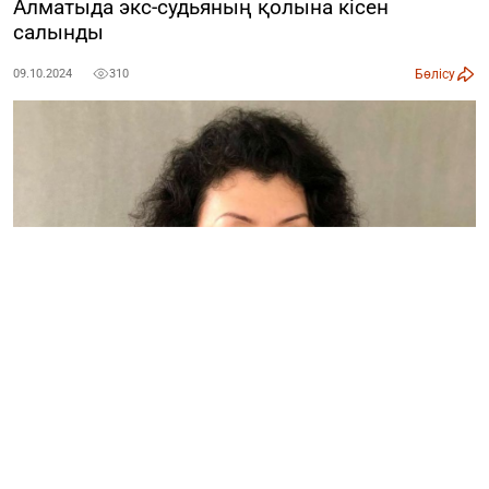
Алматыда экс-судьяның қолына кісен
салынды
Бөлісу
09.10.2024
310
Әлеуметтік желіде Медеу аудандық сотының экс-
судьясы Светлана Жолманова ұсталғаны туралы
ақпарат тарады. Бұл деректі Алматы қаласының
Полиция департаменті растады, деп хабарлайды