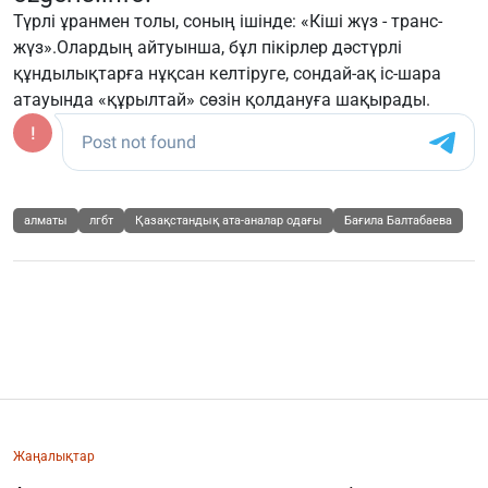
Түрлі ұранмен толы, соның ішінде: «Кіші жүз - транс-
жүз».Олардың айтуынша, бұл пікірлер дәстүрлі
құндылықтарға нұқсан келтіруге, сондай-ақ іс-шара
атауында «құрылтай» сөзін қолдануға шақырады.
алматы
лгбт
Қазақстандық ата-аналар одағы
Бағила Балтабаева
Жаңалықтар