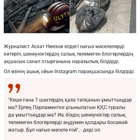
Журналист Асхат Ниязов елдегі нағыз мәселелерді
көтеріп, шенеуніктердің салық төлемеген блогерлердің
ақшасын санап отырғанына наразылық білдірді.
Ол өзінің ашық ойын
Instagram
парақшасында білдірді.
"Кеше ғана 7 шахтердің қаза тапқанын ұмыттыңдар
ма? Ертең Парламентке ұсынылатын ҚҚС туралы
да ұмыттыңдар ма? Иә, біздің шенеуніктер салық
төлемеген блогерлерді аңдумен қолдары босамай
жатыр. Бұл нағыз мәселе ғой", - деді ол.