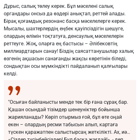
Дұрыс, салық төлеу керек. Бұл мәселені салық
органдары онсыз да өздері анықтап, реттей алады.
Бірақ қоғамдық резонанс басқа мәселелерге керек.
Мысалы, шахтерлердің еңбек қауіпсіздігін шешуге,
олардың өлімін тоқтатуға, денсаулық мәселелерін
реттеуге. Жоқ, оларға ең бастысы – Әлібековтің
миллиардтарын санау! Біздің саясаттанушылар халық
өзгенің ақшасын санағанды жақсы көретінін біледі,
сондықтан осы мүмкіндікті пайдаланып қалғылары
келді.
"Осыған байланысты менде тек бір ғана сұрақ бар.
Қашан осындай тізімдер шенеуніктер бойынша
жарияланады? Көріп отырмыз ғой, бұл өте оңай
екен – олардың ресми табысын алып, картаға
түскен қаражатпен салыстырсаң жеткілікті. Ах, иә…
«Сіздер түсінбейсіздер! Бұл басқа жағдай!», - деп