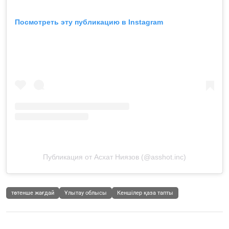
Посмотреть эту публикацию в Instagram
Публикация от Асхат Ниязов (@asshot.inc)
төтенше жағдай
Ұлытау облысы
Кеншілер қаза тапты