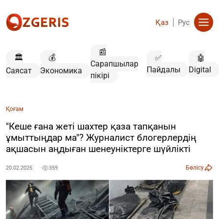
Қаз
Рус
📰
🏛️
💰
✅
🤖
Сарапшылар
Пайдалы
Digital
Саясат
Экономика
пікірі
Қоғам
"Кеше ғана жеті шахтер қаза тапқанын
ұмыттыңдар ма"? Журналист блогерлердің
ақшасын аңдыған шенеуніктерге шүйлікті
Бөлісу
20.02.2025
359