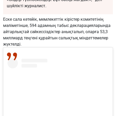
шүйлікті журналист.
Еске сала кетейік, мемлекеттік кірістер комитетінің
мәліметінше, 594 адамның табыс декларацияларында
айтарлықтай сәйкессіздіктер анықталып, оларға 53,3
миллиард теңгені құрайтын салықтық міндеттемелер
жүктелді.