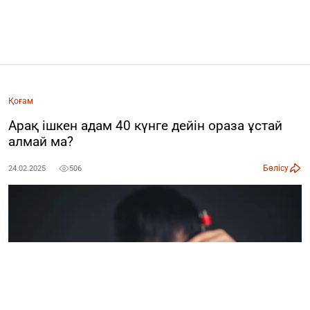
Қоғам
Арақ ішкен адам 40 күнге дейін ораза ұстай
алмай ма?
Бөлісу
24.02.2025
506