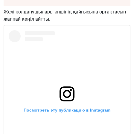
Желі қолданушылары әншінің қайғысына ортақтасып
жаппай көңіл айтты.