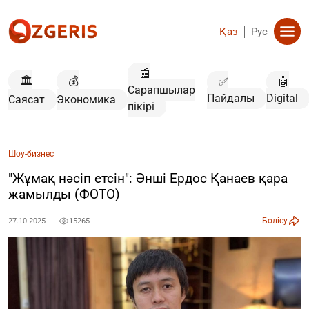
Қаз
Рус
📰
🏛️
💰
✅
🤖
Сарапшылар
Пайдалы
Digital
Саясат
Экономика
пікірі
Шоу-бизнес
"Жұмақ нәсіп етсін": Әнші Ердос Қанаев қара
жамылды (ФОТО)
Бөлісу
27.10.2025
15265