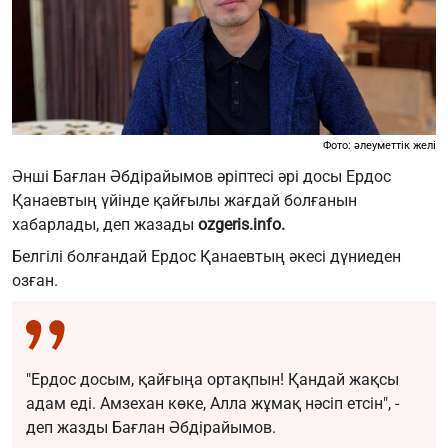
Фото: әлеуметтік желі
Әнші Бағлан Әбдірайымов әріптесі әрі досы Ердос
Қанаевтың үйінде қайғылы жағдай болғанын
хабарлады, деп жазады
ozgeris.info.
Белгілі болғандай Ердос Қанаевтың әкесі дүниеден
озған.
"Ердос досым, қайғыңа ортақпын! Қандай жақсы
адам еді. Амзехан көке, Алла жұмақ нәсіп етсін", -
деп жазды Бағлан Әбдірайымов.