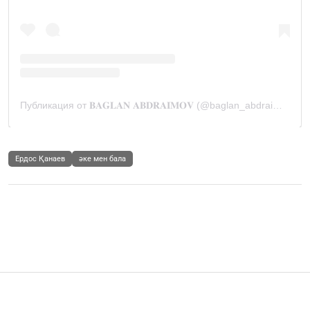
Ердос Қанаев
әке мен бала
Шоу-бизнес