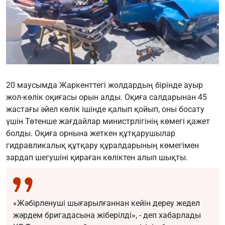
20 маусымда Жаркенттегі жолдардың бірінде ауыр
жол-көлік оқиғасы орын алды. Оқиға салдарынан 45
жастағы әйел көлік ішінде қалып қойып, оны босату
үшін Төтенше жағдайлар министрлігінің көмегі қажет
болды. Оқиға орнына жеткен құтқарушылар
гидравликалық құтқару құралдарының көмегімен
зардап шегушіні қираған көліктен алып шықты.
«Жәбірленуші шығарылғаннан кейін дереу жедел
жәрдем бригадасына жіберілді», - деп хабарлады