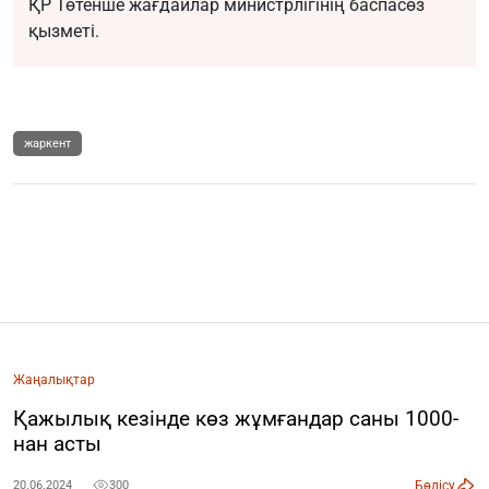
ҚР Төтенше жағдайлар министрлігінің баспасөз
қызметі.
жаркент
Жаңалықтар
Қажылық кезінде көз жұмғандар саны 1000-
нан асты
Бөлісу
20.06.2024
300