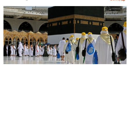
Меккеге қажылық кезінде аптап ыстықтан мыңнан
астам адам көз жұмды. Бұл туралы
Agence France-
Presse
басылымы жазды, деп хабарлайды ozgeris.info
Шетелдік БАҚ Египеттің 658, Үндістанның 68,
Иорданияның 60, Пәкістанның 35, Тунистің 35 азаматы
қаза тапқанын мәлімеді. Ал
Қазақстан мұсылмандары
діни басқармасы елден барған қажылардың дін аман