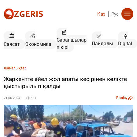
Қаз
Рус
📰
🏛️
💰
✅
🤖
Сарапшылар
Пайдалы
Digital
Саясат
Экономика
пікірі
Жаңалықтар
Жаркентте әйел жол апаты кесірінен көлікте
қыстырылып қалды
Бөлісу
21.06.2024
321