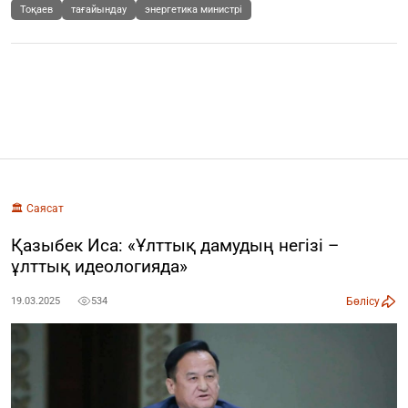
Тоқаев
тағайындау
энергетика министрі
🏛️ Саясат
Қазыбек Иса: «Ұлттық дамудың негізі –
ұлттық идеологияда»
Бөлісу
19.03.2025
534