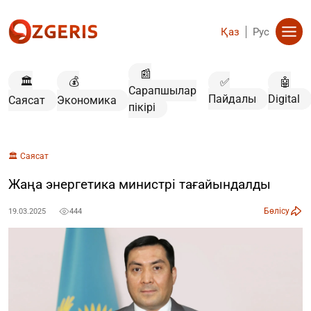
Қаз
Рус
📰
🏛️
💰
✅
🤖
Сарапшылар
Пайдалы
Digital
Саясат
Экономика
пікірі
🏛️ Саясат
Жаңа энергетика министрі тағайындалды
Бөлісу
19.03.2025
444