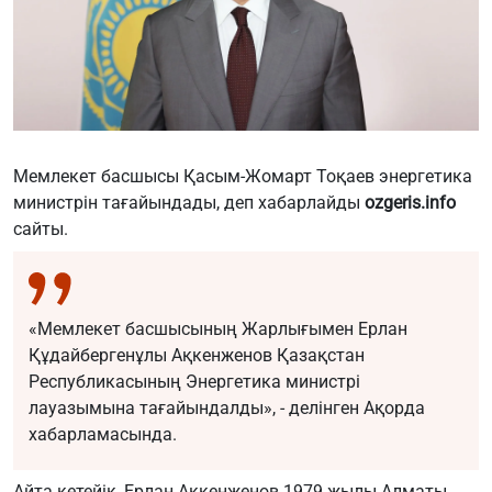
Мемлекет басшысы Қасым-Жомарт Тоқаев энергетика
министрін тағайындады, деп хабарлайды
ozgeris.info
сайты.
«Мемлекет басшысының Жарлығымен Ерлан
Құдайбергенұлы Ақкенженов Қазақстан
Республикасының Энергетика министрі
лауазымына тағайындалды», - делінген Ақорда
хабарламасында.
Айта кетейік, Ерлан Ақкенженов 1979 жылы Алматы