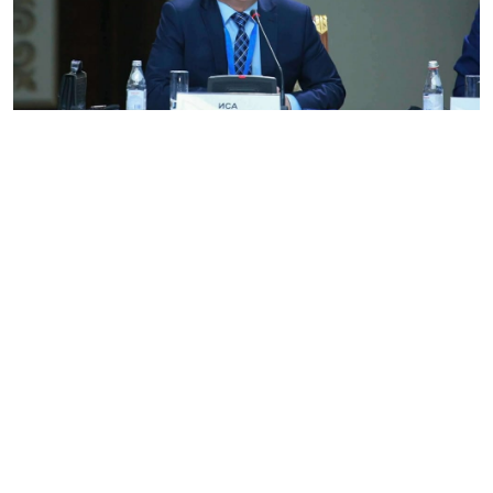
Мәжілістің жалпы отырысында депутат Қазыбек Иса
ұлттық дамудың негізі – ұлттық идеологияда екенін
айтты. Оның пікірінше, мемлекет дамуы үшін ең
алдымен ұлттың бірлігі мен ынтымағы қажет.
– Елімізді жаңа дәуірге бастаған іргелі өзгерістер,
салиқалы саяси реформа мемлекеттің іргесін
бекемдеп, қарқынды дамуы үшін ең алдымен
бірегей ұлтқа бастайтын бірлік, ырысқа жеткізетін
ынтымақ керек. Тәуелсіздіктің Көк туы көкте мәңгі