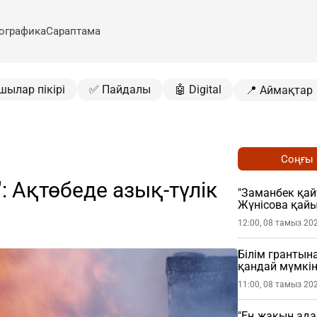
ографика
Сараптама
шылар пікірі
✅ Пайдалы
🤖 Digital
📍 Аймақтар
Соңғы
": Ақтөбеде азық-түлік
"Заманбек қай
Жүнісова қай
12:00, 08 тамыз 20
Білім грантына
қандай мүмкін
11:00, 08 тамыз 20
"Ең жақын ада