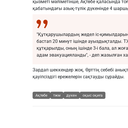
қызметі мәліметінше, Ақтөбе қаласында тоғ
қабатындағы азық-түлік дүкенінде 4 шарш
"Құтқарушылардың жедел іс-қимылдарыны
бастап 20 минут ішінде ауыздықталды. 
құтқарылды, оның ішінде 3-і бала, ал жоғ
адам эвакуацияланды", - деп жазылған х
Зардап шеккендер жоқ. Өрттің себебі аны
қауіпсіздігі ережелерін сақтауды сұрайды.
Ақтөбе
тжм
дүкен
оқыс оқиға