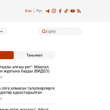
Қаз
Рус
Танымал
тқалы алғаш рет": Мақпал
ын жұртына барды (ВИДЕО)
26
 іліге алмаған талапкерлерге
діктер қарастырылған
26
мым иттік жасады": Айгүл