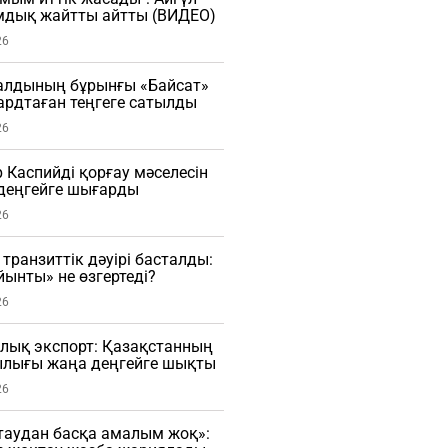
мдық жайтты айтты (ВИДЕО)
26
алдының бұрынғы «Байсат»
рдтаған теңгеге сатылды
26
Каспийді қорғау мәселесін
деңгейге шығарды
26
транзиттік дәуірі басталды:
ынты» не өзгертеді?
26
лық экспорт: Қазақстанның
лығы жаңа деңгейге шықты
26
таудан басқа амалым жоқ»: