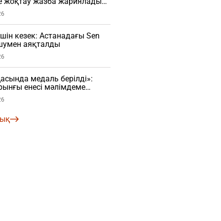
е жоқтау жазба жариялады
26
үшін кезек: Астанадағы Sen
 шумен аяқталды
26
сында медаль берілді»:
рынғы енесі мәлімдеме
О)
26
лық