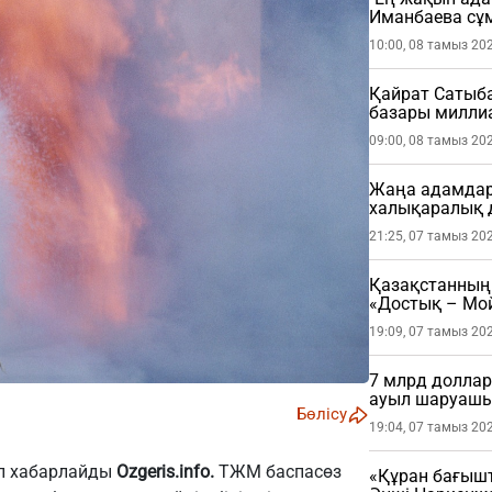
Иманбаева сұ
10:00, 08 тамыз 20
Қайрат Сатыб
базары миллиа
09:00, 08 тамыз 20
Жаңа адамдар 
халықаралық 
21:25, 07 тамыз 20
Қазақстанның 
«Достық – Мой
19:09, 07 тамыз 20
7 млрд доллар
ауыл шаруашы
Бөлісу
19:04, 07 тамыз 20
еп хабарлайды
Ozgeris.info.
ТЖМ баспасөз
«Құран бағыш