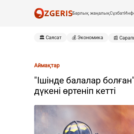
Барлық жаңалық
Сұхбат
Инф
🏛️ Саясат
💰 Экономика
📰 Сарап
Аймақтар
"Ішінде балалар болған
дүкені өртеніп кетті