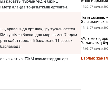
Әнші Наркенж
ыз қабатты тұрғын үйдің бірінші
(ФОТО)
ы метр алаңда тоңазытқыш өртенген.
17:30, 07 тамыз 20
Тегін сыйлық 
Sulu акциясы
17:16, 07 тамыз 20
ң арқасында өрт шақыру түскен сәттен
ТЖМ күшімен баспалдақ маршымен 7 адам
«Ұлымның арқа
арғы қабаттардан 5 бала және 11 ересек
Ұлдананың бұ
абарламада.
жасады (ВИДЕ
17:05, 07 тамыз 20
Барлық жаңа
қталып жатыр. ТЖМ азаматтардан өрт