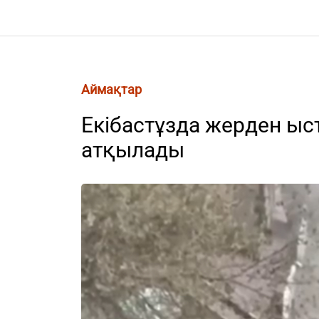
Аймақтар
Екібастұзда жерден ыс
атқылады