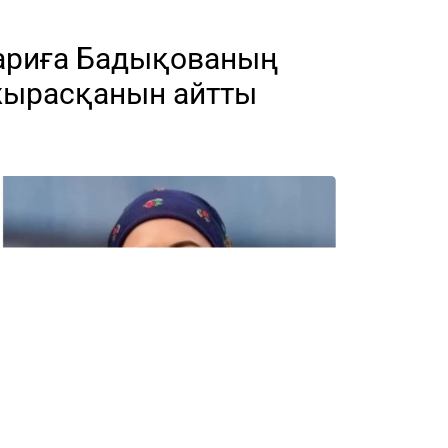
 Дариға Бадықованың
ажырасқанын айтты