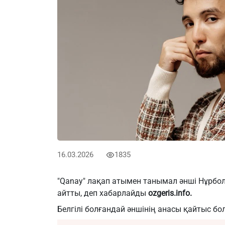
16.03.2026
1835
"Qanay" лақап атымен танымал әнші Нұрбо
айтты, деп хабарлайды
ozgeris.info.
Белгілі болғандай әншінің анасы қайтыс бо