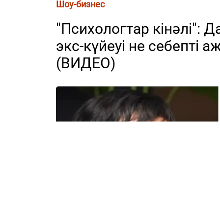
Шоу-бизнес
"Психологтар кінәлі":
экс-күйеуі не себепті 
(ВИДЕО)