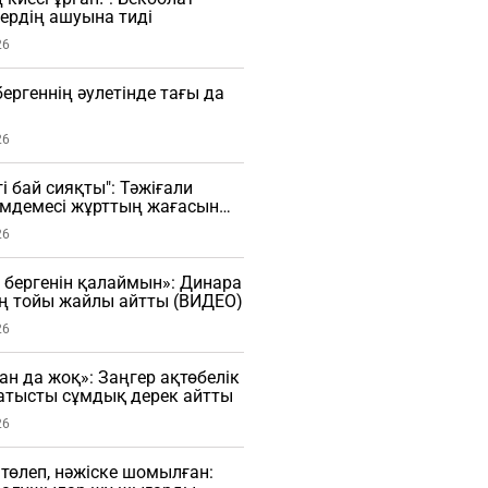
лердің ашуына тиді
26
ргеннің әулетінде тағы да
26
і бай сияқты": Тәжіғали
імдемесі жұрттың жағасын
26
 бергенін қалаймын»: Динара
ң тойы жайлы айтты (ВИДЕО)
26
ан да жоқ»: Заңгер ақтөбелік
тысты сұмдық дерек айтты
26
 төлеп, нәжіске шомылған: