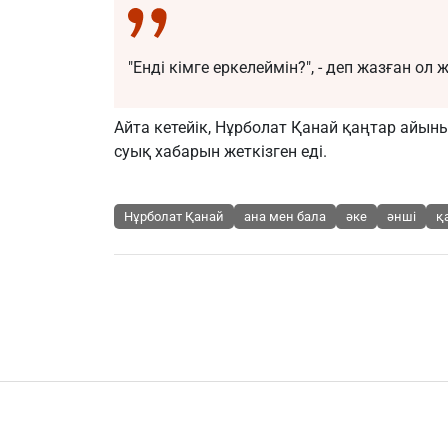
"Енді кімге еркелеймін?", - деп жазған ол
Айта кетейік, Нұрболат Қанай қаңтар айын
суық хабарын жеткізген еді.
Нұрболат Қанай
ана мен бала
әке
әнші
қ