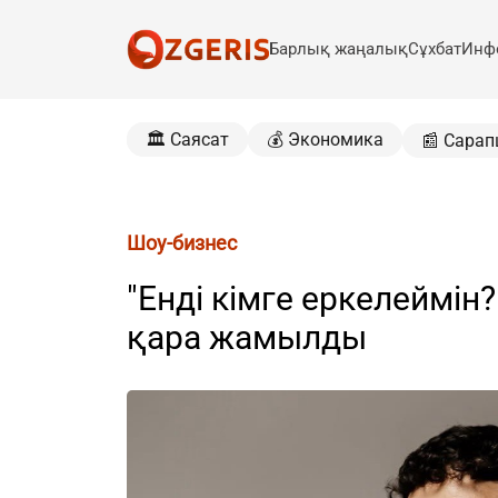
Барлық жаңалық
Сұхбат
Инф
🏛️ Саясат
💰 Экономика
📰 Сарап
Шоу-бизнес
"Енді кімге еркелеймін?
қара жамылды