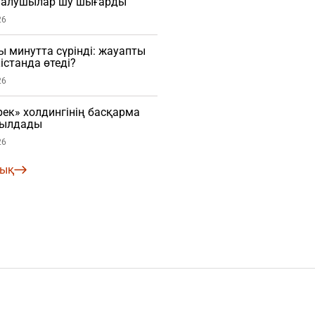
малушылар шу шығарды
26
ы минутта сүрінді: жауапты
істанда өтеді?
26
рек» холдингінің басқарма
былдады
26
лық