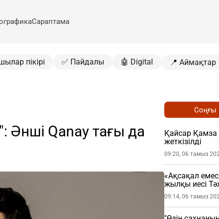
ографика
Сараптама
шылар пікірі
✅ Пайдалы
🤖 Digital
📍 Аймақтар
Соңғы
": Әнші Qanay тағы да
Қайсар Қамза
жеткізілді
09:20, 06 тамыз 20
«Ақсақал емес
жылқы иесі Тә
09:14, 06 тамыз 20
"Өзін сахнаның