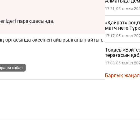
Алматыда де
17:21, 05 тамыз 20
 желідегі парақшасында.
«Қайрат» соңғ
матч неге Түрк
17:17, 05 тамыз 20
ың ортасында әкесінен айырылғанын айтып,
Тоқаев «Бәйте
төрағасын қа
17:08, 05 тамыз 20
аралы хабар
Барлық жаңа