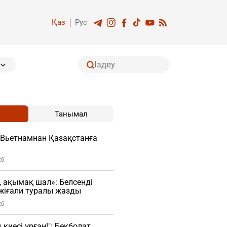
Қаз
Рус
Танымал
 Вьетнамнан Қазақстанға
26
, ақымақ шал»: Белсенді
жіғали туралы жазды
26
 киесі ұрған!": Бекболат