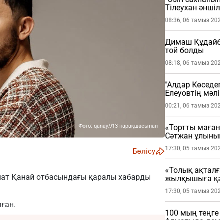
Тілеухан әнші
08:36, 06 тамыз 20
Димаш Құдайбе
той болды
08:18, 06 тамыз 20
"Алдар Көседег
Елеуовтің мәл
ұстатты
00:21, 06 тамыз 20
Фото: qanay.913 парақшасынан
«Тортты маған
Сәтжан ұлыны
17:30, 05 тамыз 20
Бөлісу
«Толық ақталғ
лат Қанай отбасындағы қаралы хабарды
жылқышыға қа
17:30, 05 тамыз 20
лған.
100 мың теңге