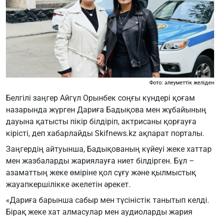
Фото: әлеуметтік желіден
Белгілі заңгер Айгүл Орынбек соңғы күндері қоғам
назарында жүрген Дариға Бадықова мен жұбайының
дауына қатысты пікір білдіріп, актрисаны қорғауға
кірісті, деп хабарлайды Skifnews.kz ақпарат порталы.
Заңгердің айтуынша, Бадықованың күйеуі жеке хаттар
мен жазбаларды жариялауға ниет білдірген. Бұл –
азаматтың жеке өміріне қол сұғу және қылмыстық
жауапкершілікке әкелетін әрекет.
«Дариға барынша сабыр мен түсіністік танытып келді.
Бірақ жеке хат алмасулар мен аудиоларды жария