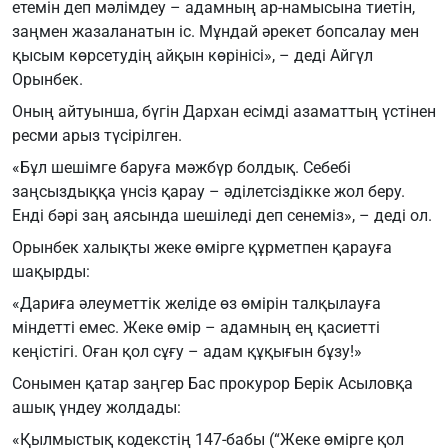
етемін деп мәлімдеу – адамның ар-намысына тиетін,
заңмен жазаланатын іс. Мұндай әрекет бопсалау мен
қысым көрсетудің айқын көрінісі», – деді Айгүл
Орынбек.
Оның айтуынша, бүгін Дархан есімді азаматтың үстінен
ресми арыз түсірілген.
«Бұл шешімге баруға мәжбүр болдық. Себебі
заңсыздыққа үнсіз қарау – әділетсіздікке жол беру.
Енді бәрі заң аясында шешіледі деп сенеміз», – деді ол.
Орынбек халықты жеке өмірге құрметпен қарауға
шақырды:
«Дариға әлеуметтік желіде өз өмірін талқылауға
міндетті емес. Жеке өмір – адамның ең қасиетті
кеңістігі. Оған қол сұғу – адам құқығын бұзу!»
Сонымен қатар заңгер Бас прокурор Берік Асыловқа
ашық үндеу жолдады:
«Қылмыстық кодекстің 147-бабы (“Жеке өмірге қол