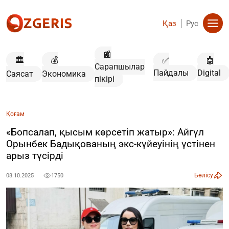
Қаз
Рус
📰
🏛️
💰
✅
🤖
Сарапшылар
Пайдалы
Digital
Саясат
Экономика
пікірі
Қоғам
«Бопсалап, қысым көрсетіп жатыр»: Айгүл
Орынбек Бадықованың экс-күйеуінің үстінен
арыз түсірді
Бөлісу
08.10.2025
1750