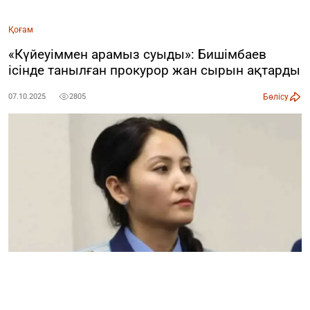
Қоғам
«Күйеуіммен арамыз суыды»: Бишімбаев
ісінде танылған прокурор жан сырын ақтарды
Бөлісу
07.10.2025
2805
Фото: әлеуметтік желіден
Бұрынғы министр, шенеунік, бизнесмен Қуандық