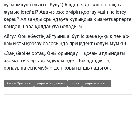
сұғылмаушылықты бұзу”) біздің елде қашан нақты
жұмыс істейді? Адам жеке өмірін қорғау үшін не істеуі
керек? Ал заңды орындауға құлықсыз қызметкерлерге
қандай шара қолдануға болады?»
Айгүл Орынбектің айтуынша, бұл іс жеке құқық пен ар-
намысты қорғау саласында прецедент болуы мүмкін.
«Заң бәріне ортақ. Оны орындау – қоғам алдындағы
азаматтық әрі адамдық міндет. Біз әділдіктің
орнауына сенеміз!» – деп қорытындылады ол.
Айгүл Орынбек
дариға бадықова
арыз
дархан мұсаев