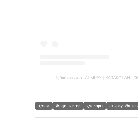
қоғам
Жаңалықтар
құлсары
атырау облыс