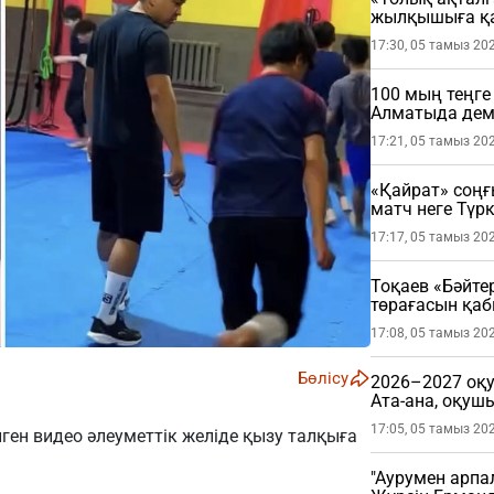
жылқышыға қа
17:30, 05 тамыз 20
100 мың теңге
Алматыда де
17:21, 05 тамыз 20
«Қайрат» соңғ
матч неге Түрк
17:17, 05 тамыз 20
Тоқаев «Бәйте
төрағасын қа
17:08, 05 тамыз 20
Бөлісу
2026–2027 оқу
Ата-ана, оқушы
керек?
17:05, 05 тамыз 20
ген видео әлеуметтік желіде қызу талқыға
"Аурумен арпа