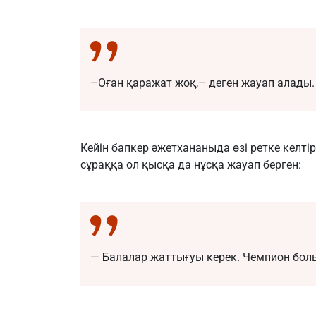
–Оған қаражат жоқ,– деген жауап алады.
Кейін бапкер әжетхананыда өзі ретке келт
сұраққа ол қысқа да нұсқа жауап берген:
— Балалар жаттығуы керек. Чемпион болы