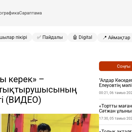
ографика
Сараптама
шылар пікірі
✅ Пайдалы
🤖 Digital
📍 Аймақтар
Соңғы
ы керек» –
"Алдар Көседег
Елеуовтің мәл
ттықтырушысының
ұстатты
00:21, 06 тамыз 20
ті (ВИДЕО)
«Тортты маған
Сәтжан ұлыны
17:30, 05 тамыз 20
«Толық ақталғ