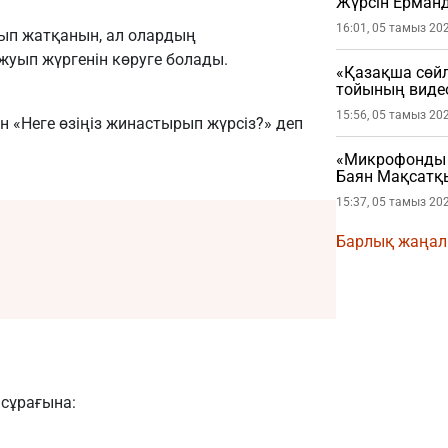
Жүрсін Ерман
16:01, 05 тамыз 20
ып жатқанын, ал олардың
жуып жүргенін көруге болады.
«Қазақша сөйл
тойының виде
15:56, 05 тамыз 20
 «Неге өзіңіз жинастырып жүрсіз?» деп
«Микрофонды ж
Баян Мақсатқы
15:37, 05 тамыз 20
Барлық жаңа
сұрағына: