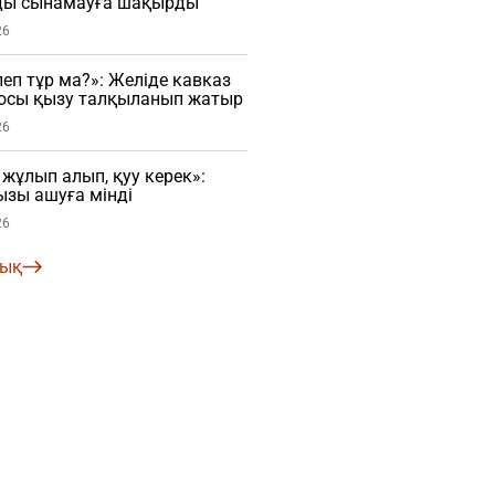
ды сынамауға шақырды
26
еп тұр ма?»: Желіде кавказ
осы қызу талқыланып жатыр
26
ұлып алып, қуу керек»:
зы ашуға мінді
26
лық