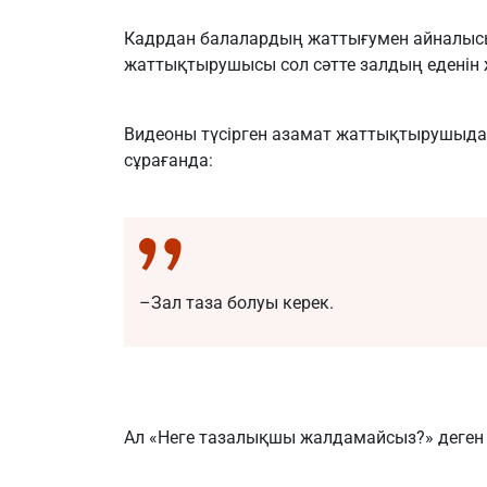
Кадрдан балалардың жаттығумен айналыс
жаттықтырушысы сол сәтте залдың еденін 
Видеоны түсірген азамат жаттықтырушыдан
сұрағанда:
–Зал таза болуы керек.
Ал «Неге тазалықшы жалдамайсыз?» деген 