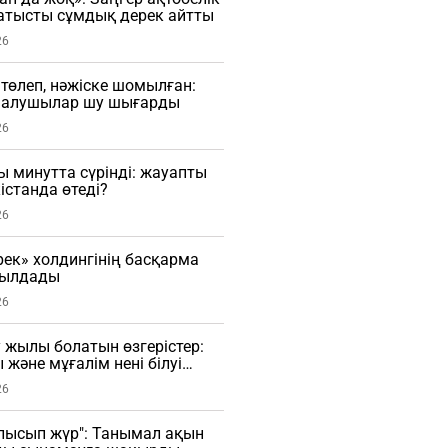
тысты сұмдық дерек айтты
26
 төлеп, нәжіске шомылған:
малушылар шу шығарды
26
ы минутта сүрінді: жауапты
істанда өтеді?
26
рек» холдингінің басқарма
былдады
26
 жылы болатын өзгерістер:
 және мұғалім нені білуі
26
лысып жүр": Танымал ақын