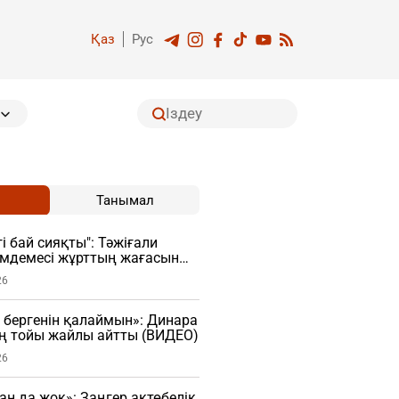
Қаз
Рус
Танымал
і бай сияқты": Тәжіғали
імдемесі жұрттың жағасын
26
 бергенін қалаймын»: Динара
ң тойы жайлы айтты (ВИДЕО)
26
ан да жоқ»: Заңгер ақтөбелік