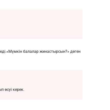
іреді.«Мүмкін балалар жинастырсын?» деген
п өсуі керек.