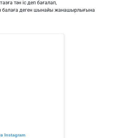
азға тән іс деп бағалап,
 балаға деген шынайы жанашырлығына