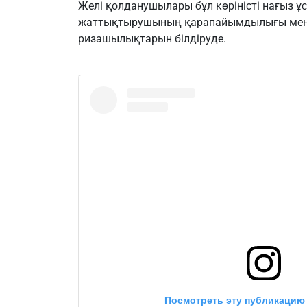
Желі қолданушылары бұл көріністі нағыз ұст
жаттықтырушының қарапайымдылығы мен
ризашылықтарын білдіруде.