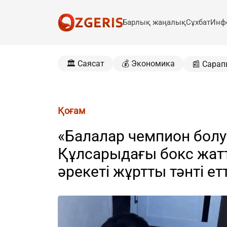
Барлық жаңалық
Сұхбат
Инф
🏛️ Саясат
💰 Экономика
📰 Сарап
Қоғам
«Балалар чемпион болу
Құлсарыдағы бокс жа
әрекеті жұртты тәнті ет