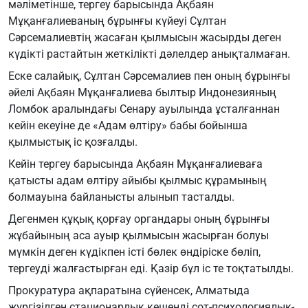
мәліметінше, тергеу барысында Ақбаян
Мұқанғалиеваның бұрынғы күйеуі Сұлтан
Сәрсемалиевтің жасаған қылмысын жасырды деген
күдікті растайтын жеткілікті дәлелдер анықталмаған.
Еске салайық, Сұлтан Сәрсемалиев пен оның бұрынғы
әйелі Ақбаян Мұқанғалиева былтыр Индонезияның
Ломбок аралындағы Сенару ауылында ұсталғаннан
кейін екеуіне де «Адам өлтіру» бабы бойынша
қылмыстық іс қозғалды.
Кейін тергеу барысында Ақбаян Мұқанғалиеваға
қатысты адам өлтіру айыбы қылмыс құрамының
болмауына байланысты алынып тасталды.
Дегенмен құқық қорғау органдары оның бұрынғы
жұбайының аса ауыр қылмысын жасырған болуы
мүмкін деген күдікпен істі бөлек өндіріске бөліп,
тергеуді жалғастырған еді. Қазір бұл іс те тоқтатылды.
Прокуратура ақпаратына сүйенсек, Алматыда
жүргізілген стационарлық кешенді сот-психологиялық-