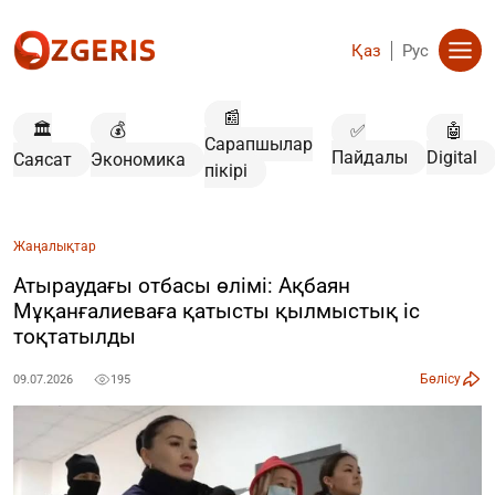
Қаз
Рус
📰
🏛️
💰
✅
🤖
Сарапшылар
Пайдалы
Digital
Саясат
Экономика
пікірі
Жаңалықтар
Атыраудағы отбасы өлімі: Ақбаян
Мұқанғалиеваға қатысты қылмыстық іс
тоқтатылды
Бөлісу
09.07.2026
195