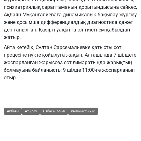
психиатриялық сараптаманың қорытындысына сәйкес,
Ақбаян Мұқанғалиеваға динамикалық бақылау жүргізу
және қосымша дифференциалдық диагностика қажет
деп танылған. Қазіргі уақытта ол тиісті ем қабылдап
жатыр.
Айта кетейік, Сұлтан Сарсемалиевке қатысты сот
процесіне нүкте қойылуға жақын. Алғашында 7 шілдеге
жоспарланған жарыссөз сот ғимаратында жарықтың
болмауына байланысты 9 шілде 11:00-ге жоспарланып
отыр.
Ақбаян
Атырау
Отбасы өлімі
қылмыстық іс