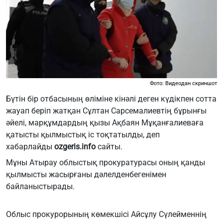
Фото: Видеодан скриншот
Бүтін бір отбасының өліміне кінәлі деген күдікпен сотта
жауап беріп жатқан Сұлтан Сарсемалиевтің бұрынғы
әйелі, марқұмдардың қызы Ақбаян Мұқанғалиеваға
қатысты қылмыстық іс тоқтатылды, деп
хабарлайды
ozgeris.info
сайты.
Мұны Атырау облыстық прокуратурасы оның қанды
қылмысты жасырғаны дәлелденбегенімен
байланыстырады.
Облыс прокурорының көмекшісі Айсұлу Сүлейменнің