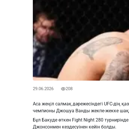
29.06.2026
208
Аса жеңіл салмақ дәрежесіндегі UFC-дің қ
чемпионы Джошуа Ванды жекпе-жекке шақ
Бұл Бакуде өткен Fight Night 280 турнирі
Джонсонмен кездесуінен кейін болды.