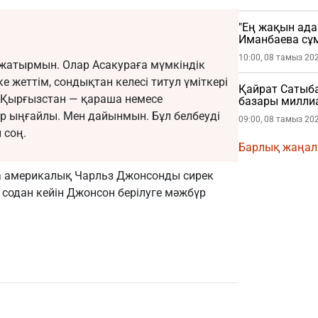
"Ең жақын ада
Иманбаева сұ
10:00, 08 тамыз 20
а жатырмын. Олар Асакураға мүмкіндік
е жеттім, сондықтан келесі титул үміткері
Қайрат Сатыб
, Қырғызстан — қараша немесе
базары миллиа
ер ыңғайлы. Мен дайынмын. Бұл белбеуді
09:00, 08 тамыз 20
 соң.
Барлық жаңа
та америкалық Чарльз Джонсонды сирек
, содан кейін Джонсон берілуге мәжбүр