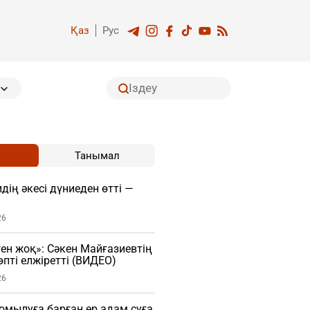
Қаз
Рус
Танымал
дің әкесі дүниеден өтті —
26
ген жоқ»: Сәкен Майғазиевтің
пті елжіретті (ВИДЕО)
26
мылуға барған ер адам суға