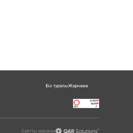
Біз туралы
Жарнама
Сайтты жасаған