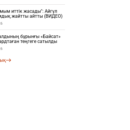
мым иттік жасады": Айгүл
мдық жайтты айтты (ВИДЕО)
26
алдының бұрынғы «Байсат»
рдтаған теңгеге сатылды
26
лық