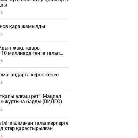
мды
26
нов қара жамылды
26
айдың жақындары
10 миллиард теңге талап
26
алмағандарға керек кеңес
26
тқалы алғаш рет": Мақпал
ын жұртына барды (ВИДЕО)
26
 іліге алмаған талапкерлерге
діктер қарастырылған
26