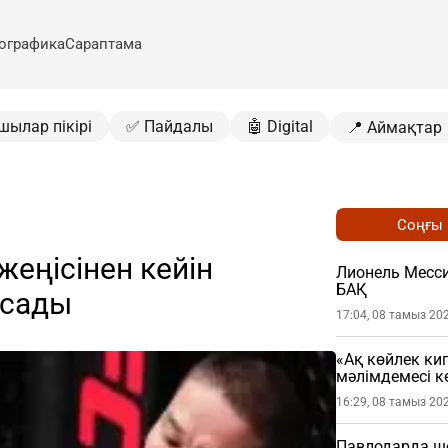
ографика
Сараптама
шылар пікірі
✅ Пайдалы
🤖 Digital
📍 Аймақтар
Соңғы
жеңісінен кейін
Лионель Месси
БАҚ
асады
17:04, 08 тамыз 20
«Ақ көйлек ки
мәлімдемесі кө
16:29, 08 тамыз 20
Павлодарда шо