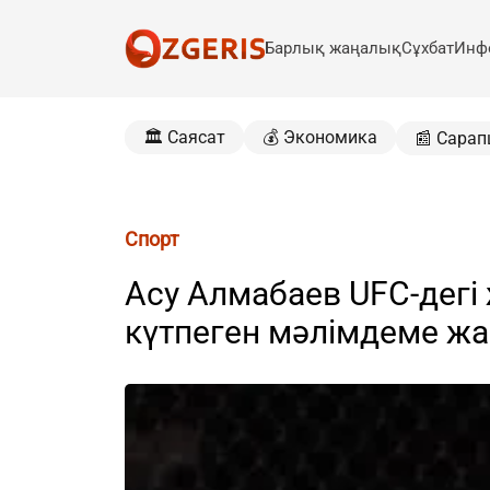
Барлық жаңалық
Сұхбат
Инф
🏛️ Саясат
💰 Экономика
📰 Сарап
Спорт
Асу Алмабаев UFC-дегі 
күтпеген мәлімдеме ж