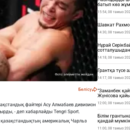
батып көз жұ
15:54, 08 тамыз 20
Шавкат Рахмо
14:30, 08 тамыз 20
Нұрай Серікб
сотталушыдан 
етті
14:18, 08 тамыз 20
Грантқа түсе 
Фото: әлеуметтік желіден
14:17, 08 тамыз 20
Бөлісу
"Заманбек қай
Жүнісова қай
12:00, 08 тамыз 20
азақстандық файтері Асу Алмабаев дивизион
ырды, - деп хабарлайды
Tengri Sport
.
Білім грантына
нде қазақстандықтың америкалық Чарльз
қандай мүмкін
11:00, 08 тамыз 20