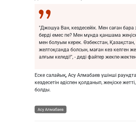
"Джошуа Ван, кездесейік. Мен саған бар
берді емес пе? Мен мұнда қаншама жеңіск
мен болуым керек. Өзбекстан, Қазақстан
желтоқсанда болсын, маған кез келген ж
алғым келеді!", - деді файтер жекпе-жектен
Еске салайық, Асу Алмабаев үшінші раунд
кездесетін әдіспен қолданып, жеңіске жетті
болды.
Асу Алмабаев