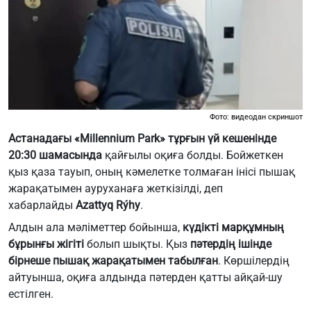
Фото: видеодан скриншот
Астанадағы «Millennium Park» тұрғын үй кешенінде
20:30 шамасында
қайғылы оқиға болды. Бойжеткен
қыз қаза тауып, оның кәмелетке толмаған інісі пышақ
жарақатымен ауруханаға жеткізілді, деп
хабарлайды
Azattyq Rýhy
.
Алдын ала мәліметтер бойынша,
күдікті марқұмның
бұрынғы жігіті
болып шықты. Қыз
пәтердің ішінде
бірнеше пышақ жарақатымен табылған
. Көршілердің
айтуынша, оқиға алдында пәтерден қатты айқай-шу
естілген.