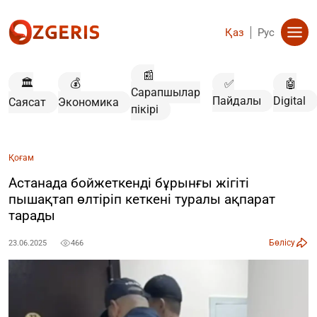
Қаз
Рус
📰
🏛️
💰
✅
🤖
Сарапшылар
Пайдалы
Digital
Саясат
Экономика
пікірі
Қоғам
Астанада бойжеткенді бұрынғы жігіті
пышақтап өлтіріп кеткені туралы ақпарат
тарады
Бөлісу
23.06.2025
466