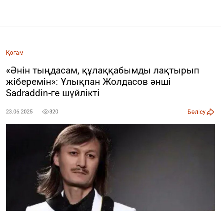
Қоғам
«Әнін тыңдасам, құлаққабымды лақтырып
жіберемін»: Ұлықпан Жолдасов әнші
Sadraddin-ге шүйлікті
Бөлісу
23.06.2025
320