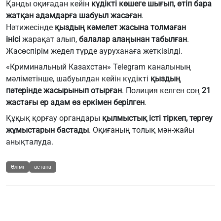
Қанды оқиғадан кейін
күдікті көшеге шығып, өтіп бара
жатқан адамдарға шабуыл жасаған
.
Нәтижесінде
қыздың кәмелет жасына толмаған
інісі
жарақат алып,
балалар алаңынан табылған
.
Жасөспірім жедел түрде ауруханаға жеткізілді.
«Криминальный Казахстан»
Telegram каналының
мәліметінше, шабуылдан кейін күдікті
қыздың
пәтерінде жасырынып отырған
. Полиция келген соң
21
жастағы ер адам өз еркімен берілген
.
Құқық қорғау органдары
қылмыстық істі тіркеп, тергеу
жұмыстарын бастады
. Оқиғаның толық мән-жайы
анықталуда.
Өлімі
астана