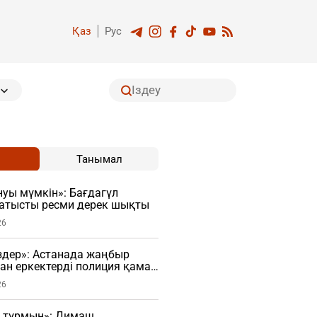
Қаз
Рус
Танымал
уы мүмкін»: Бағдагүл
 қатысты ресми дерек шықты
26
здер»: Астанада жаңбыр
н еркектерді полиция қамап
ЕО)
26
 тұрмын»: Димаш