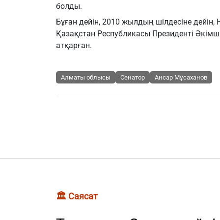
болды.
Бұған дейін, 2010 жылдың шілдесіне дейін
Қазақстан Республикасы Президенті Әкімші
атқарған.
Алматы облысы
Сенатор
Ансар Мұсаханов
🏛️ Саясат