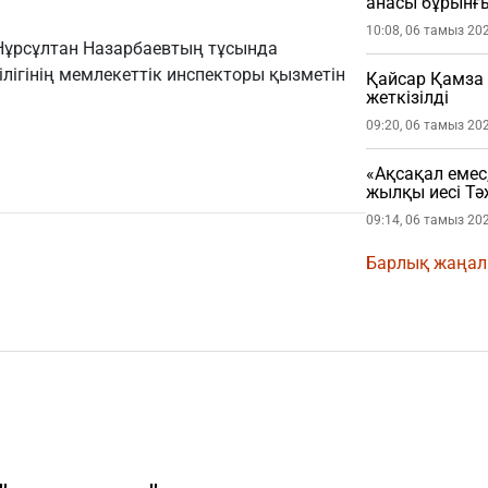
анасы бұрынғ
сотқа берді (
10:08, 06 тамыз 20
, Нұрсұлтан Назарбаевтың тұсында
лігінің мемлекеттік инспекторы қызметін
Қайсар Қамза
жеткізілді
09:20, 06 тамыз 20
«Ақсақал емес
жылқы иесі Тә
09:14, 06 тамыз 20
Барлық жаңа