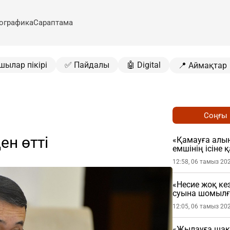
ографика
Сараптама
шылар пікірі
✅ Пайдалы
🤖 Digital
📍 Аймақтар
Соңғы
ен өтті
«Қамауға алын
емшінің ісіне
12:58, 06 тамыз 20
«Несие жоқ ке
суына шомылға
тастаған (ВИД
12:05, 06 тамыз 20
«Жылауға шақ