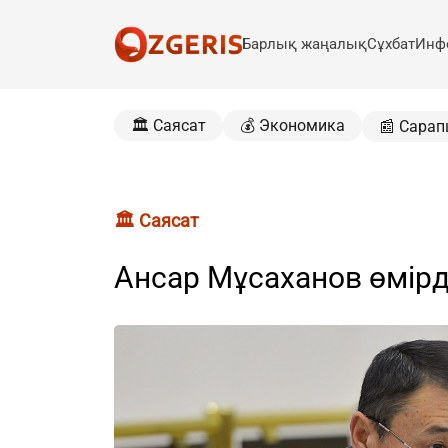
Барлық жаңалық
Сұхбат
Инф
🏛️ Саясат
💰 Экономика
📰 Сарап
🏛️ Саясат
Ансар Мұсаханов өмірд