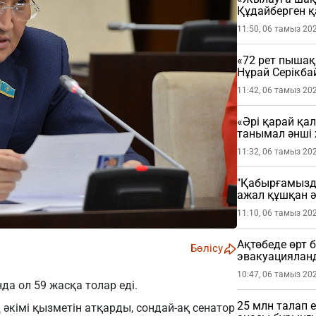
Құдайберген 
сөйледі (ВИДЕ
11:50, 06 тамыз 20
«72 рет пышақ
Нұрай Серікба
адам сотқа т
11:42, 06 тамыз 20
«Әрі қарай қа
танымал әнші
11:32, 06 тамыз 20
"Қабырғамызд
ажал құшқан ә
тарады (ВИДЕ
11:10, 06 тамыз 20
Ақтөбеде өрт 
Бөлісу
эвакуациялан
10:47, 06 тамыз 20
да ол 59 жасқа толар еді.
25 млн талап 
кімі қызметін атқарды, сондай-ақ сенатор