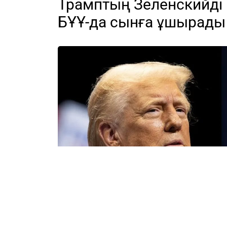
Трамптың Зеленскийді 
БҰҰ-да сынға ұшырады