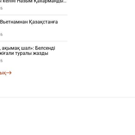
ы келіні Назым Қахарманды
ВИДЕО)
26
 Вьетнамнан Қазақстанға
26
, ақымақ шал»: Белсенді
жіғали туралы жазды
26
лық