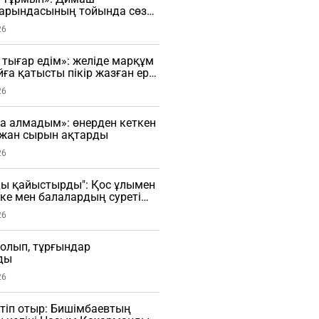
қарындасының тойында сөз
О)
26
 тығар едім»: желіде марқұм
йға қатысты пікір жазған ер
артылды
26
ла алмадым»: өнерден кеткен
 жан сырын ақтарды
26
ы қайыстырды": Қос ұлымен
ке мен балалардың суреті
О)
26
болып, тұрғындар
ды
26
етіп отыр: Бишімбаевтың