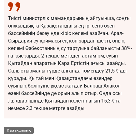
Тиісті министрлік мамандарының айтуынша, соңғы
онжылдықта Қазақстандағы ең ірі сегіз өзен
бассейнінің бесеуінде кіріс көлемі азайған. Арал-
Сырдария су қоймасы ең көп зардап шекті, оның
көлемі Өзбекстанның су тартуына байланысты 38%-
ға қысқарды. 2 текше метрден астам км, суын
Қытайдан апаратын Қара Ертістің ағысы азайды.
Салыстырмалы түрде алғанда төмендеу 21,5%-ды
құрады. Қытай мен Қазақстандағы өзендер
суының бөлінуіне ұқсас жағдай Балқаш-Алакөл
өзені бассейнінде де орын алып отыр. Онда осы
жылдар ішінде Қытайдан келетін ағын 15,3%-ға
немесе 2,3 текше метрге азайды.
Құрғақшылық