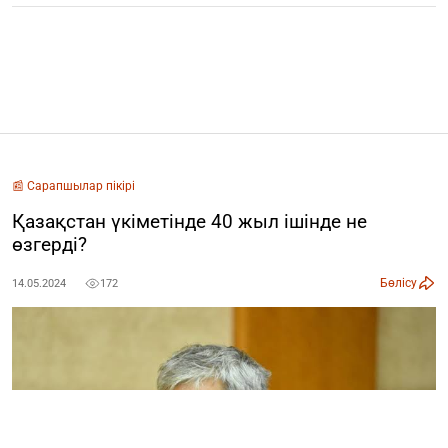
📰 Сарапшылар пікірі
Қазақстан үкіметінде 40 жыл ішінде не
өзгерді?
Бөлісу
14.05.2024
172