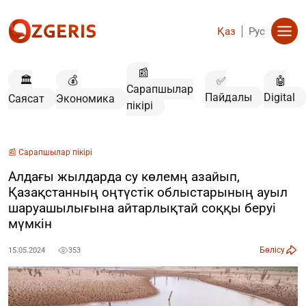
Қаз
Рус
📰
🏛️
💰
✅
🤖
Сарапшылар
Пайдалы
Digital
Саясат
Экономика
пікірі
📰 Сарапшылар пікірі
Алдағы жылдарда су көлемң азайып,
Қазақстанның оңтүстік облыстарының ауыл
шаруашылығына айтарлықтай соққы беруі
мүмкін
Бөлісу
15.05.2024
353