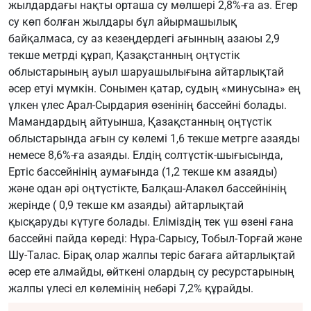
жылдардағы нақты орташа су мөлшері 2,8%-ға аз. Егер
су көп болған жылдары бұл айырмашылық
байқалмаса, су аз кезеңдердегі ағынның азаюы 2,9
текше метрді құрап, Қазақстанның оңтүстік
облыстарының ауыл шаруашылығына айтарлықтай
әсер етуі мүмкін. Сонымен қатар, судың «минусына» ең
үлкен үлес Арал-Сырдария өзенінің бассейні болады.
Мамандардың айтуынша, Қазақстанның оңтүстік
облыстарында ағын су көлемі 1,6 текше метрге азаяды
немесе 8,6%-ға азаяды. Елдің солтүстік-шығысында,
Ертіс бассейнінің аумағында (1,2 текше км азаяды)
және одан әрі оңтүстікте, Балқаш-Алакөл бассейнінің
жерінде ( 0,9 текше км азаяды) айтарлықтай
қысқаруды күтуге болады. Еліміздің тек үш өзені ғана
бассейні пайда көреді: Нұра-Сарысу, Тобыл-Торғай және
Шу-Талас. Бірақ олар жалпы теріс бағаға айтарлықтай
әсер ете алмайды, өйткені олардың су ресурстарының
жалпы үлесі ел көлемінің небәрі 7,2% құрайды.