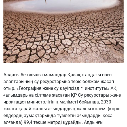
Алдағы бес жылға мамандар Қазақстандағы өзен
алаптарының су ресурстарына теріс болжам жасап
отыр. «География және су қауіпсіздігі институты» АҚ
ғалымдарына сілтеме жасаған ҚР Су ресурстары және
ирригация министрлігінің мәліметі бойынша, 2030
жылға қарай жалпы ағындардың жалпы көлемі (көрші
елдердің аумақтарында түзілетін ағындарды қоса
алғанда) 99,4 текше метрді құрайды. Алдынғы