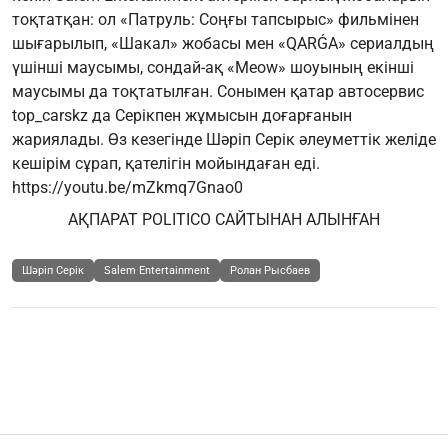
тоқтатқан: ол «Патруль: Соңғы тапсырыс» фильмінен
шығарылып, «Шакал» жобасы мен «QARǴA» сериалдың
үшінші маусымы, сондай-ақ «Meow» шоуының екінші
маусымы да тоқтатылған. Сонымен қатар автосервис
top_carskz да Серікпен жұмысын доғарғанын
жариялады. Өз кезегінде Шәріп Серік әлеуметтік желіде
кешірім сұрап, қателігін мойындаған еді.
https://youtu.be/mZkmq7Gnao0
АҚПАРАТ POLITICO САЙТЫНАН АЛЫНҒАН
Шәріп Серік
Salem Entertainment
Ролан Рысбаев