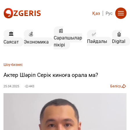
Қаз
Рус
📰
🏛️
💰
✅
🤖
Сарапшылар
Пайдалы
Digital
Саясат
Экономика
пікірі
Шоу-бизнес
Актер Шәріп Серік киноға орала ма?
Бөлісу
25.04.2025
443