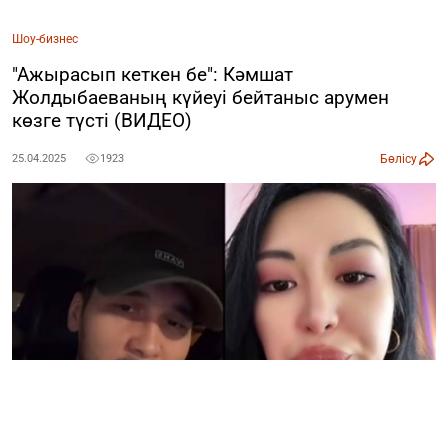
Шоу-бизнес
"Ажырасып кеткен бе": Кәмшат
Жолдыбаеваның күйеуі бейтаныс арумен
көзге түсті (ВИДЕО)
Бөлісу
25.04.2025
1923