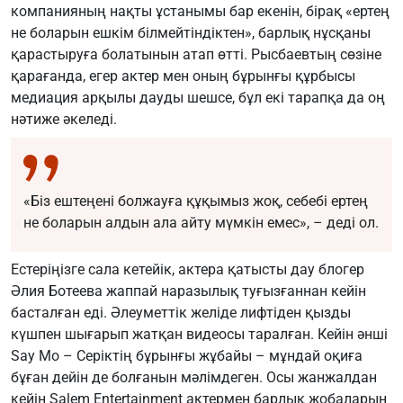
компанияның нақты ұстанымы бар екенін, бірақ «ертең
не боларын ешкім білмейтіндіктен», барлық нұсқаны
қарастыруға болатынын атап өтті. Рысбаевтың сөзіне
қарағанда, егер актер мен оның бұрынғы құрбысы
медиация арқылы дауды шешсе, бұл екі тарапқа да оң
нәтиже әкеледі.
«Біз ештеңені болжауға құқымыз жоқ, себебі ертең
не боларын алдын ала айту мүмкін емес», – деді ол.
Естеріңізге сала кетейік, актера қатысты дау блогер
Әлия Ботеева жаппай наразылық туғызғаннан кейін
басталған еді. Әлеуметтік желіде лифтіден қызды
күшпен шығарып жатқан видеосы таралған. Кейін әнші
Say Mo – Серіктің бұрынғы жұбайы – мұндай оқиға
бұған дейін де болғанын мәлімдеген. Осы жанжалдан
кейін Salem Entertainment актермен барлық жобаларын