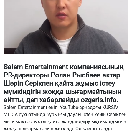
Salem Entertainment компаниясының
PR-директоры Ролан Рысбаев актер
Шәріп Серікпен қайта жұмыс істеу
мүмкіндігін жоққа шығармайтынын
айтты, деп хабарлайды
ozgeris.info
.
Salem Entertainment өкілі YouTube-арнадағы
KURSIV
MEDIA
сұхбатында бұрынғы даулы істен кейін Серікпен
ынтымақтастықты қайта жандандыру ықтималдығын
жоққа шығармағанын жеткізді. Ол қазіргі таңда