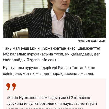
Фото: видеодан скрин
Танымал әнші Еркін Нұржановтың әкесі Шымкенттегі
№2 қалалық ауруханасына түсіп, ем қабылдады, деп
хабарлайды
Ozgeris.info
сайты.
Бұл туралы аурухана дәрігері Руслан Тастанбеков
өзінің әлеуметтік желідегі парақшасында жазды.
«Еркін Нұржанов ағамыздың әкесі 2 қалалық
аурухана инсульт орталығына науқастанып түсіп