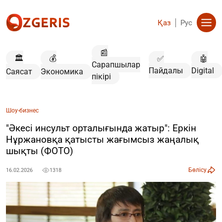
Қаз
Рус
📰
🏛️
💰
✅
🤖
Сарапшылар
Пайдалы
Digital
Саясат
Экономика
пікірі
Шоу-бизнес
"Әкесі инсульт орталығында жатыр": Еркін
Нұржановқа қатысты жағымсыз жаңалық
шықты (ФОТО)
Бөлісу
16.02.2026
1318