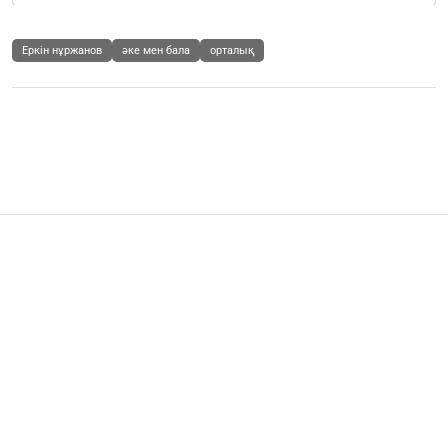
Еркін нұржанов
әке мен бала
орталық
Шоу-бизнес
"Жалаңтөс батырдың ұрпағы": Төреғалидың
қарындасы ұлының тұсауын кестірді (ВИДЕО)
Бөлісу
16.02.2026
802