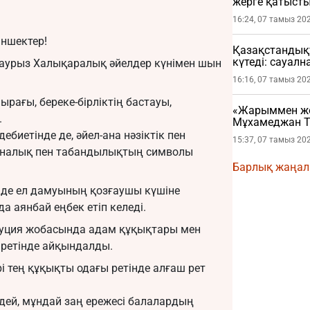
жерге қатысты
16:24, 07 тамыз 20
іншектер!
Қазақстандықт
күтеді: сауал
 наурыз Халықаралық әйелдер күнімен шын
16:16, 07 тамыз 20
ырағы, береке-бірліктің бастауы,
«Жарыммен жол
.
Мұхамеджан Т
жарылды
иетінде де, әйел-ана нәзіктік пен
15:37, 07 тамыз 20
даналық пен табандылықтың символы
Барлық жаңа
 де ел дамуының қозғаушы күшіне
а аянбай еңбек етіп келеді.
туция жобасында адам құқықтары мен
ретінде айқындалды.
әрі тең құқықты одағы ретінде алғаш рет
дей, мұндай заң ережесі балалардың