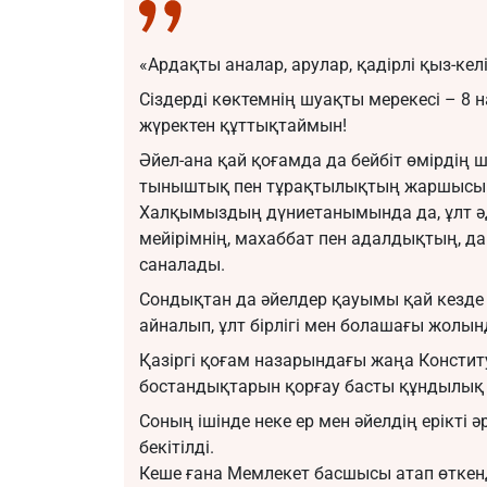
«Ардақты аналар, арулар, қадірлі қыз-кел
Сіздерді көктемнің шуақты мерекесі – 8
жүректен құттықтаймын!
Әйел-ана қай қоғамда да бейбіт өмірдің ш
тыныштық пен тұрақтылықтың жаршысы
Халқымыздың дүниетанымында да, ұлт әдеб
мейірімнің, махаббат пен адалдықтың, 
саналады.
Сондықтан да әйелдер қауымы қай кезде
айналып, ұлт бірлігі мен болашағы жолынд
Қазіргі қоғам назарындағы жаңа Консти
бостандықтарын қорғау басты құндылық 
Соның ішінде неке ер мен әйелдің ерікті 
бекітілді.
Кеше ғана Мемлекет басшысы атап өткен