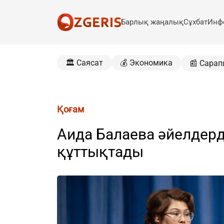
Барлық жаңалық
Сұхбат
Инф
🏛️ Саясат
💰 Экономика
📰 Сарап
Қоғам
Аида Балаева әйелдерд
құттықтады