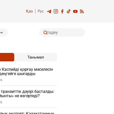
Қаз
Рус
Танымал
Каспийді қорғау мәселесін
деңгейге шығарды
26
транзиттік дәуірі басталды:
ынты» не өзгертеді?
26
лық экспорт: Қазақстанның