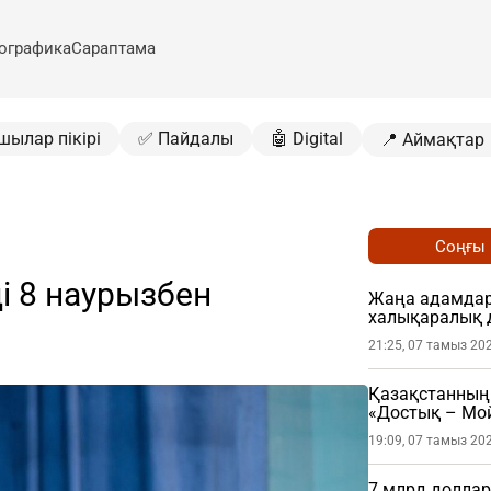
ографика
Сараптама
шылар пікірі
✅ Пайдалы
🤖 Digital
📍 Аймақтар
Соңғы
і 8 наурызбен
Жаңа адамдар 
халықаралық 
21:25, 07 тамыз 20
Қазақстанның 
«Достық – Мой
19:09, 07 тамыз 20
7 млрд доллар