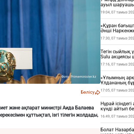
ауыл шаруашы
19:04, 07 тамыз 20
«Құран бағыш
Әнші Наркенж
(ФОТО)
17:30, 07 тамыз 20
Тегін сыйлық 
Sulu акциясы
17:16, 07 тамыз 20
«Ұлымның арқа
Фото: Primeminister.kz
Ұлдананың бұ
жасады (ВИДЕ
17:05, 07 тамыз 20
Бөлісу
Нұрай ісіндег
иет және ақпарат министрі Аида Балаева
күнді айтып бе
рекесімен құттықтап, ізгі тілегін жолдады,
16:49, 07 тамыз 20
Болат Назарба