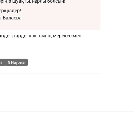
ріңіз шуақты, нұрлы болсын!
ріңіздер!
а Балаева.
тандықтарды
көктемнің мерекесімен
гі
8 Наурыз