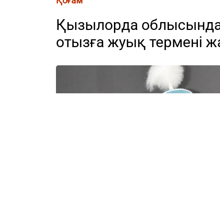
Қоғам
Қызылорда облысында
отызға жуық термені ж