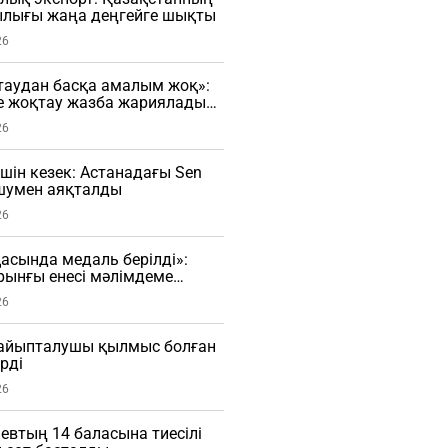
лығы жаңа деңгейге шықты
26
таудан басқа амалым жоқ»:
е жоқтау жазба жариялады
26
үшін кезек: Астанадағы Sen
 шумен аяқталды
26
сында медаль берілді»:
рынғы енесі мәлімдеме
О)
26
і айыпталушы қылмыс болған
рді
26
евтың 14 баласына тиесілі