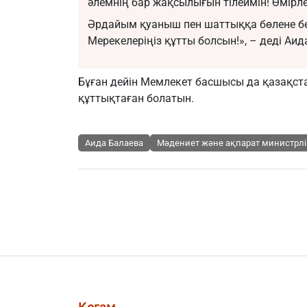
әлемнің бар жақсылығын тілеймін! Өмірле
Әрдайым қуаныш пен шаттыққа бөлене бе
Мерекелеріңіз құтты болсын!», – деді Аид
Бұған дейін Мемлекет басшысы да қазақс
құттықтаған болатын
.
Аида Балаева
Мәдениет және ақпарат министрлі