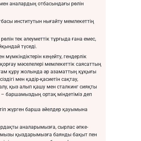
 мен аналардың отбасындағы рөлін
отбасы институтын нығайту мемлекеттің
рөлін тек әлеуметтік тұрғыда ғана емес,
йқындай түседі.
н мүмкіндіктерін кеңейту, гендерлік
 қорғау мәселелері мемлекеттік саясаттың
ғам құру жолында әр азаматтың құқығы
сіздігі мен қадір-қасиетін сақтау,
у, қыз алып қашу мен сталкинг сияқты
у – баршамыздың ортақ міндетіміз деп
к етіп жүрген барша әйелдер қауымына
 ардақты аналарымызға, сырлас әпке-
ырмызы қыздарымызға баянды бақыт пен