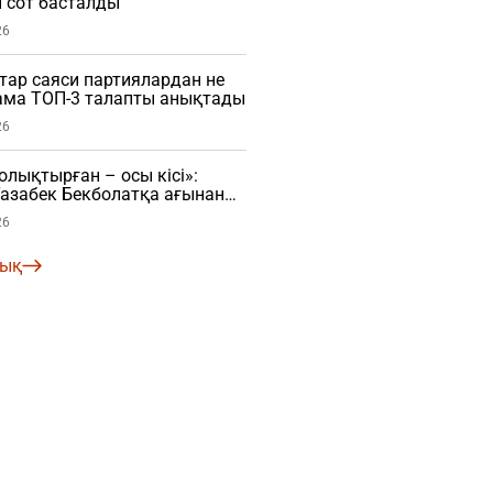
 сот басталды
26
ар саяси партиялардан не
нама ТОП-3 талапты анықтады
26
ықтырған – осы кісі»:
азабек Бекболатқа ағынан
26
лық