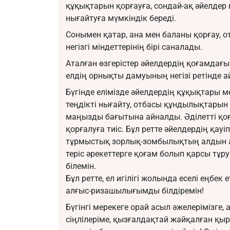
құқықтарын қорғауға, сондай-ақ әйелдер
нығайтуға мүмкіндік береді.
Сонымен қатар, ана мен баланы қорғау, 
негізгі міндеттерінің бірі саналады.
Аталған өзгерістер әйелдердің қоғамдағы 
елдің орнықты дамуының негізі ретінде а
Бүгінде елімізде әйелдердің құқықтары ме
теңдікті нығайту, отбасы құндылықтарын
маңызды бағытына айналды. Әділетті қо
қорғалуға тиіс. Бұл ретте әйелдердің қауіп
тұрмыстық зорлық-зомбылықтың алдын ал
теріс әрекеттерге қоғам болып қарсы тұр
білемін.
Бұл ретте, ел игілігі жолында еселі еңбе
алғыс-ризашылығымды білдіремін!
Бүгінгі мерекеге орай асыл әжелерімізге,
сіңлілеріме, қызғалдақтай жайқалған қ