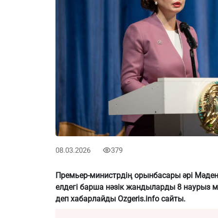
08.03.2026
379
Премьер-министрдің орынбасары әрі Мәден
елдегі барша нәзік жандыларды 8 наурыз ме
деп хабарлайды
Ozgeris.info
сайты.