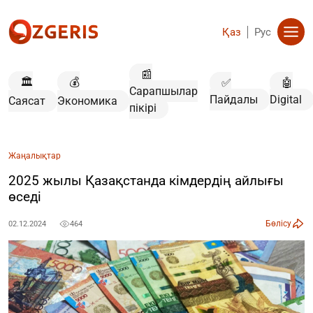
Қаз
Рус
📰
🏛️
💰
✅
🤖
Сарапшылар
Пайдалы
Digital
Саясат
Экономика
пікірі
Жаңалықтар
2025 жылы Қазақстанда кімдердің айлығы
өседі
Бөлісу
02.12.2024
464