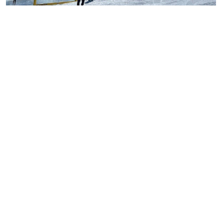
Туризм және спорт министрлігі қыс мезгілінде
Қазақстанда демалуға болатын бес орынды атады.
Щучье-Бурабай курорттық аймағы
Щучье-Бурабай
курорттық аймағы Қазақстандағы қысқы демалыстың
негізгі бағыттарының бірі саналады. Өңір тұмса
табиғатымен, таза ауасымен және жоғары деңгейдегі
жайлылығымен туристерді бірден баурап алады. 2024
жылғы қаңтар-маусым аралығында өңірде туристік
ағынның айтарлықтай артқаны байқалды.
Орналастыру орындарының саны 203-ке жетіп, қызмет
көрсетілген қонақтар саны 143 629 адамға жетті. Бұл
өткен жылдың сәйкес кезеңімен салыстырғанда 10 949
адамға көп. Инфрақұрылымның дамуы мен қызмет
көрсету сапасының жақсаруы аймақ тартымдылығын