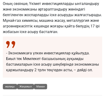
Оның сөзінше, Үкімет инвестицияларды ынталандыру
және экономиканы әртараптандыру жөніндегі
белгіленген жоспарларды іске асыруды жалғастырады.
Мұнай-газ химиясы, машина жасау, металлургия және
агроөнеркәсіптік кешенде жоғары қайта бөлудің 17 ірі
жобасын іске асыру басталған.
- Экономикаға үлкен инвестициялар құйылуда.
Биыл тек Мемлекет басшысының ауқымды
бастамаларын іске асыру шеңберінде экономиканы
қаржыландыру 2 трлн теңгеден асты, – дейді ол.
жалақы
Жаңажыл
Маман