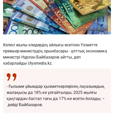
Келесі жылы кімдердің айлығы өсетінін Үкіметте
премьер-министрдің орынбасары - ұлттық экономика
министрі Нұрлан Байбазаров айтты, деп
хабарлайды
Ulysmedia.kz.
- Ғылыми ұйымдар қызметкерлерінің лауазымдық
жалақысы да 18%-ке ұлғайтылды, 2025 жылғы
қаңтардан бастап тағы да 17%-ке өсетін болады, –
дейді Байбазаров.