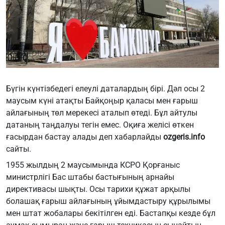
Бүгін күнтізбедегі елеулі даталардың бірі. Дәл осы 2
маусым күні атақты Байқоңыр қаласы мен ғарыш
айлағының төл мерекесі аталып өтеді. Бұл айтулы
датаның таңдалуы тегін емес. Оқиға желісі өткен
ғасырдан бастау алады деп хабарлайды
ozgeris.info
сайты.
1955 жылдың 2 маусымында КСРО Қорғаныс
министрлігі Бас штабы бастығының арнайы
директивасы шықты. Осы тарихи құжат арқылы
болашақ ғарыш айлағының ұйымдастыру құрылымы
мен штат жобалары бекітілген еді. Бастапқы кезде бұл