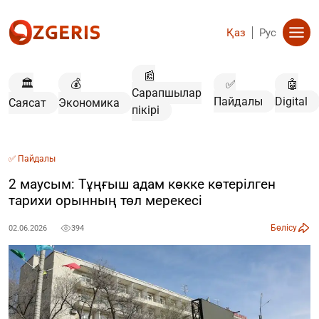
Қаз
Рус
📰
🏛️
💰
✅
🤖
Сарапшылар
Пайдалы
Digital
Саясат
Экономика
пікірі
✅ Пайдалы
2 маусым: Тұңғыш адам көкке көтерілген
тарихи орынның төл мерекесі
Бөлісу
02.06.2026
394