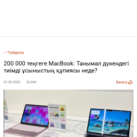
✅ Пайдалы
200 000 теңгеге MacBook: Танымал дүкендегі
тиімді ұсыныстың құпиясы неде?
Бөлісу
01.06.2026
444