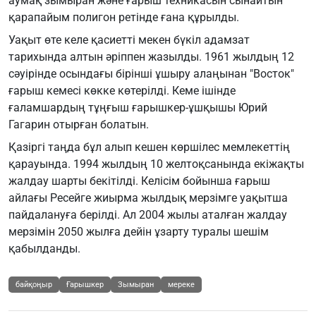
аумақ зымыран және ғарыш техникасын сынайтын
қарапайым полигон ретінде ғана құрылды.
Уақыт өте келе қасиетті мекен бүкіл адамзат
тарихында алтын әріппен жазылды. 1961 жылдың 12
сәуірінде осындағы бірінші ұшыру алаңынан "Восток"
ғарыш кемесі көкке көтерілді. Кеме ішінде
ғаламшардың тұңғыш ғарышкер-ұшқышы Юрий
Гагарин отырған болатын.
Қазіргі таңда бұл алып кешен көршілес мемлекеттің
қарауында. 1994 жылдың 10 желтоқсанында екіжақты
жалдау шарты бекітілді. Келісім бойынша ғарыш
айлағы Ресейге жиырма жылдық мерзімге уақытша
пайдалануға берілді. Ал 2004 жылы аталған жалдау
мерзімін 2050 жылға дейін ұзарту туралы шешім
қабылданды.
байқоңыр
Ғарышкер
Зымыран
мереке