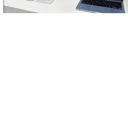
Фото: әлеуметтік желіден
Әйгілі Apple өнімдерін өте тиімді бағамен сатып алудың
сәті туды. Нарықтағы ірі дүкендер желісі қымбат
девайстарды үлкен жеңілдікпен ұсынып жатыр. Желі
қолданушысы
Әділхан Сапарғалиев
қаржыны
айтарлықтай үнемдеуге көмектесетін ерекше әдіспен
бөлісті, деп хабарлайды
ozgeris.info
сайты.
iSpace ресми дүкендерінде "Ашық қорап" атты арнайы
сатылым бөлімі жұмыс ішіне енеді. Мұнда MacBook Air
M1 нұсқасын 199 мың теңгеге сатып алуға болады. Ал
M2 үлгісі 299 мың теңгеге бағаланған. Желідегі соңғы
шыққан M3 моделі 389 мың теңге тұрады. Интернеттегі
каталог мәліметінде кейбір MacBook Air M2
нұсқаларының бағасы 400 мың теңгеден 249 900
теңгеге дейін төмендегенін көруге болады. Ал бұған