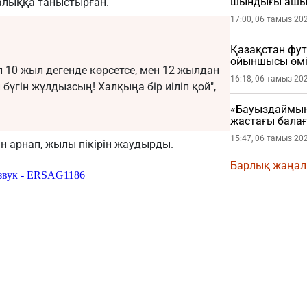
шындығы ашы
халыққа таныстырған.
17:00, 06 тамыз 20
Қазақстан фу
ойыншысы өмі
л 10 жыл дегенде көрсетсе, мен 12 жылдан
16:18, 06 тамыз 20
н бүгін жұлдызсың! Халқыңа бір иіліп қой",
«Бауыздаймын
жастағы бала
15:47, 06 тамыз 20
ін арнап, жылы пікірін жаудырды.
Барлық жаңа