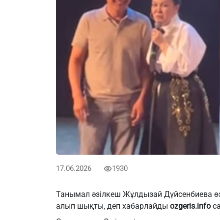
17.06.2026
1930
Танымал әзілкеш Жұлдызай Дүйсенбиева өзі
алып шықты, деп хабарлайды
ozgeris.info
са