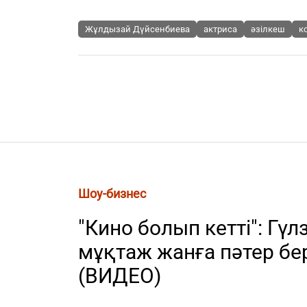
Жұлдызай Дүйсенбиева
актриса
әзілкеш
к
Шоу-бизнес
"Кино болып кетті": Гү
мұқтаж жанға пәтер бе
(ВИДЕО)