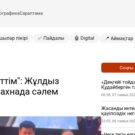
ографика
Сараптама
шылар пікірі
✅ Пайдалы
🤖 Digital
📍 Аймақтар
Соңғы
ттім": Жұлдыз
«Деңгейі тойда
Құдайберген т
сахнада сәлем
00:36, 07 тамыз 20
Жасанды интел
қауіпсіздік не
22:02, 06 тамыз 20
«Неге тегін өз