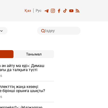
Қаз
Рус
Танымал
 ән айту ма еді»: Димаш
ағы да талқыға түсті
26
лекттің жаңа кезеңі:
ге бірінші орынға шықты?
26
гертпейді?»: Әбдіжаппар