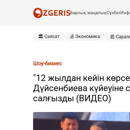
Барлық жаңалық
Сұхбат
Инф
🏛️ Саясат
💰 Экономика
📰 Сарап
Шоу-бизнес
"12 жылдан кейін көрсе
Дүйсенбиева күйеуіне 
салғызды (ВИДЕО)