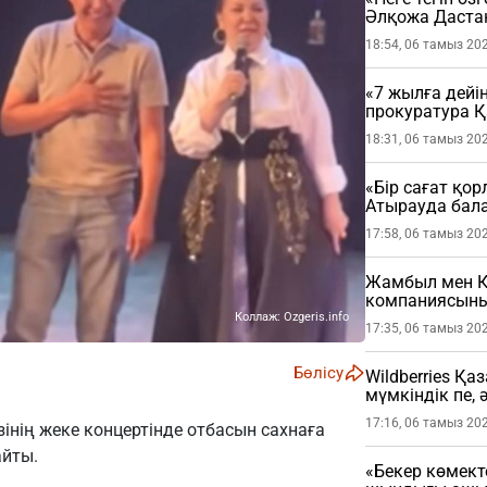
Әлқожа Даста
18:54, 06 тамыз 20
«7 жылға дейі
прокуратура 
мәлімдеме жа
18:31, 06 тамыз 20
«Бір сағат қо
Атырауда бала
жастағы балан
17:58, 06 тамыз 20
Жамбыл мен Қ
компаниясының
Коллаж: Ozgeris.info
17:35, 06 тамыз 20
Бөлісу
Wildberries Қа
мүмкіндік пе, 
17:16, 06 тамыз 20
нің жеке концертінде отбасын сахнаға
йты.
«Бекер көмект