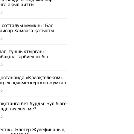
нға ақыл айтты
26
н сотталуы мүмкін»: Бас
Қайсар Хамзаға қатысты
сады
26
рлап, тұншықтырған»:
бақша тәрбиешісі бір
ы ұрған (ВИДЕО)
26
останайда «Қазақтелеком»
 екі қызметкері көз жұмған
26
зақстанға бет бұрды: Бұл бізге
әлде тәуекел ме?
26
естік»: Блогер Жузефинаның