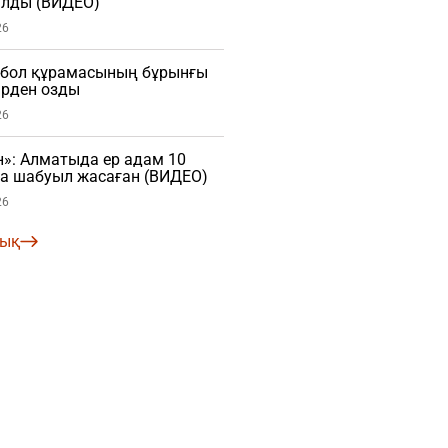
лды (ВИДЕО)
26
тбол құрамасының бұрынғы
рден озды
26
»: Алматыда ер адам 10
ға шабуыл жасаған (ВИДЕО)
26
лық