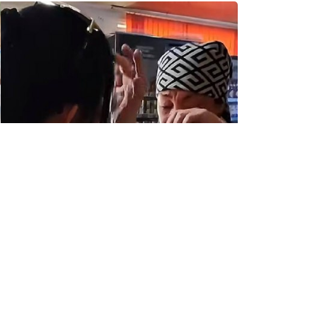
Коллаж: Ozgeris.info
Бөлісу