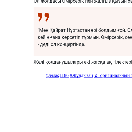
Ол жолдасы Өмірсерік пен жалғыз қызын 
"Мен Қайрат Нұртастан әрі болдым ғой. О
кейін ғана көрсетіп тұрмын. Өмірсерік, се
- деді ол концертінде.
Желі қолданушылары екі жасқа ақ тілектер