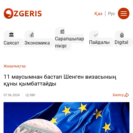
Қаз
Рус
📰
🏛️
💰
✅
🤖
Сарапшылар
Пайдалы
Digital
Саясат
Экономика
пікірі
Жаңалықтар
11 маусымнан бастап Шенген визасының
құны қымбаттайды
Бөлісу
07.06.2024
380