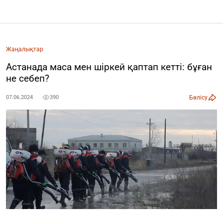
Жаңалықтар
Астанада маса мен шіркей қаптап кетті: бұған
не себеп?
Бөлісу
07.06.2024
390