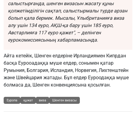
салыстырғанда, шенген визасын жасату құны
қолжетімділігін сақтап, салыстырмалы түрде арзан
болып қала бермек. Мысалы, Ұлыбританияға виза
алу үшін 134 еуро, АҚШ-қа бару үшін 185 еуро,
Австарлияға 117 еуро қажет", – делінген
еурокомиссиясының хабарламасында.
Айта кетейік, Шенген елдеріне Ирландиямен Кипрдан
басқа Еурооадаққа мүше елдер, сонымен қатар
Румыния, Болгария, Исландия, Норвегия, Лихтенштейн
және Швейцария жатады. Бұл елдер Еуроодаққа мүше
болмаса да, Шенген конвенциясына қосылған.
Еуропа
құжат
виза
Шенген визасы