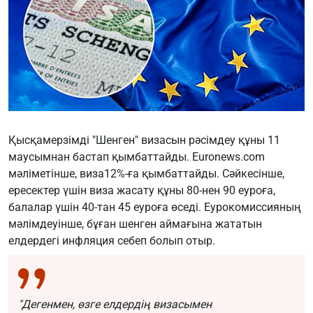
Қысқамерзімді "Шенген" визасын рәсімдеу құны 11
маусымнан бастап қымбаттайды.
Euronews.com
мәліметінше, виза12%-ға қымбаттайды. Сәйкесінше,
ересектер үшін виза жасату құны 80-нен 90 еуроға,
балалар үшін 40-тан 45 еуроға өседі. Еурокомиссияның
мәлімдеуінше, бұған шенген аймағына жататын
елдердегі инфляция себеп болып отыр.
"Дегенмен, өзге елдердің визасымен