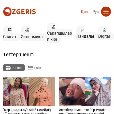
Қаз
Рус
📰
🏛️
💰
✅
🤖
Сарапшылар
Пайдалы
Digital
Саясат
Экономика
пікірі
Тегтер:шешті
Плитка
Тізім
"Қор қылды-ау": Абай Бегейдің
Ақтөбедегі мешітте "бір түндік
17 жастағы қызы хиджабын
неке" ұсынылған қыз желіні