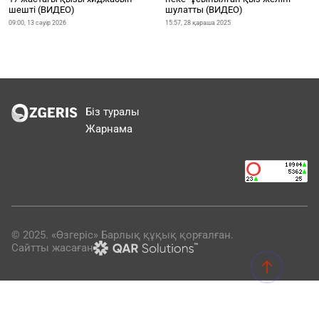
шешті (ВИДЕО)
шулатты (ВИДЕО)
09:00, 13 сәуір 2026
15:57, 28 қараша 2025
Біз туралы
Жарнама
© 2025. «Өзгеріс» Барлық құқық қорғалған.
Сайтты жасаған