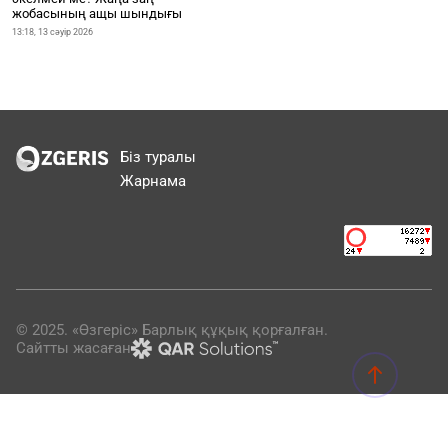
жобасының ащы шындығы
13:18, 13 сәуір 2026
Біз туралы
Жарнама
© 2025. «Өзгеріс» Барлық құқық қорғалған.
Сайтты жасаған