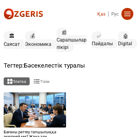
Қаз
Рус
📰
🏛️
💰
✅
🤖
Сарапшылар
Пайдалы
Digital
Саясат
Экономика
пікірі
Тегтер:Бәсекелестік туралы
Плитка
Тізім
Бағаны реттеу тапшылыққа
әкелмей ме? Жаңа заң