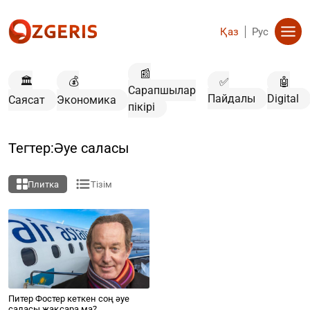
Қаз
Рус
📰
🏛️
💰
✅
🤖
Сарапшылар
Пайдалы
Digital
Саясат
Экономика
пікірі
Тегтер:Әуе саласы
Плитка
Тізім
Питер Фостер кеткен соң әуе
саласы жақсара ма?