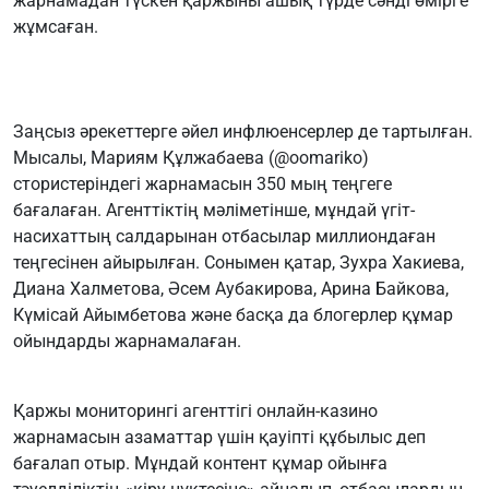
жарнамадан түскен қаржыны ашық түрде сәнді өмірге
жұмсаған.
Заңсыз әрекеттерге әйел инфлюенсерлер де тартылған.
Мысалы, Мариям Құлжабаева (@oomariko)
стористеріндегі жарнамасын 350 мың теңгеге
бағалаған. Агенттіктің мәліметінше, мұндай үгіт-
насихаттың салдарынан отбасылар миллиондаған
теңгесінен айырылған. Сонымен қатар, Зухра Хакиева,
Диана Халметова, Әсем Аубакирова, Арина Байкова,
Күмісай Айымбетова және басқа да блогерлер құмар
ойындарды жарнамалаған.
Қаржы мониторингі агенттігі онлайн-казино
жарнамасын азаматтар үшін қауіпті құбылыс деп
бағалап отыр. Мұндай контент құмар ойынға