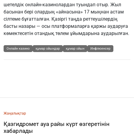
шетелдік онлайн-казинолардан туындап отыр. Жыл
басынан бері олардың «айнасына» 17 мыңнан астам
сілтеме бұғатталған. Қазіргі таңда реттеушілердің
басты назары — осы платформаларға қаржы аударуға
көмектесетін отандық төлем ұйымдарына аударылған.
Онлайн казино
құмар ойындар
құмар ойын
Инфлюенсер
Жаңалықтар
Қазгидромет ауа райы күрт өзгеретінін
хабарлады