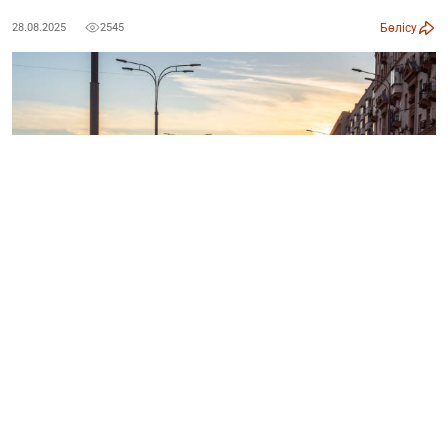
Бөлісу
28.08.2025
2545
Фото: istockphoto
Ертең, 28 тамызда астана қаласы мен
Қазақстанның бірқатар аймақтарында
ауа райы күрт өзгеріп, ыстық, найзағай,
бұршақ пен шаңды дауыл болады деп
болжануда. Бұл туралы «Қазгидромет»