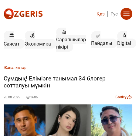
Қаз
Рус
📰
🏛️
💰
✅
🤖
Сарапшылар
Пайдалы
Digital
Саясат
Экономика
пікірі
Жаңалықтар
Сұмдық! Елімізге танымал 34 блогер
сотталуы мүмкін
Бөлісу
28.08.2025
3606