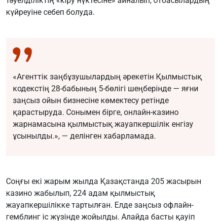
тәуелділіктің «кіру нүктесіне» айналып, отбасылардың
күйреуіне себеп болуда.
«Агенттік заңбұзушылардың әрекетін Қылмыстық
кодекстің 28-бабының 5-бөлігі шеңберінде — яғни
заңсыз ойын бизнесіне көмектесу ретінде
қарастыруда. Сонымен бірге, онлайн-казино
жарнамасына қылмыстық жауапкершілік енгізу
ұсынылды.», — делінген хабарламада.
Соңғы екі жарым жылда Қазақстанда 205 жасырын
казино жабылып, 224 адам қылмыстық
жауапкершілікке тартылған. Елде заңсыз офлайн-
гемблинг іс жүзінде жойылды. Алайда басты қауіп