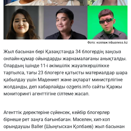
Фото: коллаж inbusness.kz
Жыл басынан бері Қазақстанда 34 блогердің заңсыз
онлайн-құмар ойындарды жарнамалағаны анықталды.
Олардың ішінде 11-і әкімшілік жауапкершілікке
тартылса, тағы 23 блогерге қатысты материалдар шара
қабылдау үшін Мәдениет және ақпарат министрлігіне
жолданды, деп хабарлайды
ozgeris.info
сайты Қаржы
мониторингі агенттігіне сілтеме жасап.
Агенттік деректеріне сүйенсек, кейбір блогерлер
бірнеше рет заңға бағынбаған. Мәселен, хип-хоп
орындаушы Baller (Шыңғысхан Қопбаев) жыл басынан