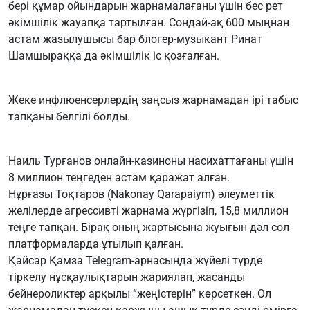
бері құмар ойындарын жарнамалағаны үшін бес рет
әкімшілік жауапқа тартылған. Сондай-ақ 600 мыңнан
астам жазылушысы бар блогер-музыкант Ринат
Шамшыраққа да әкімшілік іс қозғалған.
Жеке инфлюенсерлердің заңсыз жарнамадан ірі табыс
тапқаны белгілі болды.
Наиль Турғанов онлайн-казиноны насихаттағаны үшін
8 миллион теңгеден астам қаражат алған.
Нұрғазы Тоқтаров (Nakonay Qarapaiym) әлеуметтік
желілерде агрессивті жарнама жүргізіп, 15,8 миллион
теңге тапқан. Бірақ оның жартысына жуығын дәл сол
платформаларда ұтылып қалған.
Қайсар Қамза Telegram-арнасында жүйелі түрде
тіркелу нұсқаулықтарын жариялап, жасанды
бейнероликтер арқылы “жеңістерін” көрсеткен. Ол