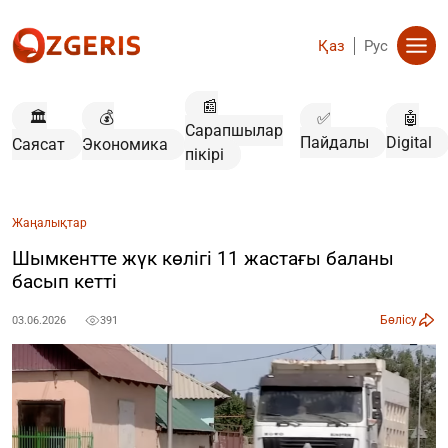
Қаз
Рус
📰
🏛️
💰
✅
🤖
Сарапшылар
Пайдалы
Digital
Саясат
Экономика
пікірі
Жаңалықтар
Шымкентте жүк көлігі 11 жастағы баланы
басып кетті
Бөлісу
03.06.2026
391