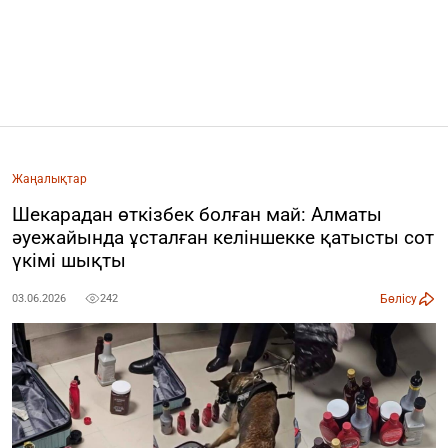
Жаңалықтар
Шекарадан өткізбек болған май: Алматы
әуежайында ұсталған келіншекке қатысты сот
үкімі шықты
Бөлісу
03.06.2026
242