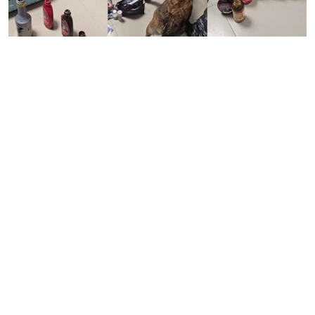
Алматы қаласының әуежайында ірі көлемде есірткі
тасымалдаған жолаушы құрықталды. Күдікке ілінген
23 жастағы бойжеткен "Бангкок - Алматы"
бағытындағы рейспен ұшып келген. Тәртіп сақшылары
оның жол жүру сөмкесін тексеру барысында ішінен
салмағы 8 килограмм 879 грамм болатын "гашиш
майы" есірткі затын тауып тәркіледі деп хабарлайды
ozgeris.info
сайты.
Көліктегі полиция департаменті бұл қылмыстық
әрекеттің алдын ала сөз байласу арқылы
ұйымдастырылғанын мәлімдеді. Жолаушы қомақты
ақшалай сыйақы алу үшін есірткі заттарын шекарадан