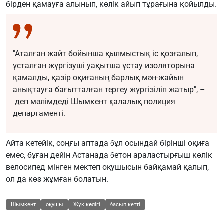
бірден қамауға алынып, көлік айып тұрағына қойылды.
"Аталған жайт бойынша қылмыстық іс қозғалып,
ұсталған жүргізуші уақытша ұстау изоляторына
қамалды, қазір оқиғаның барлық мән-жайын
анықтауға бағытталған тергеу жүргізіліп жатыр", –
деп мәлімдеді Шымкент қалалық полиция
департаменті.
Айта кетейік, соңғы аптада бұл осындай бірінші оқиға
емес, бұған дейін Астанада бетон араластырғыш көлік
велосипед мінген мектеп оқушысын байқамай қалып,
ол да көз жұмған болатын.
Шымкент
оқушы
Жүк көлігі
басып кетті