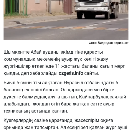
Фото: Видеодан скриншот
Шымкентте Абай ауданы әкімдігіне қарасты
коммуналдық мекеменің ауыр жүк көлігі жаяу
жүргіншілер өткелінде 11 жастағы баланы қағып мерт
қылды, деп хабарлайды
ozgeris.info
сайты.
Биыл 5-сыныпты аяқтаған Нұрасыл отбасындағы 6
баланың екіншісі болған. Ол қарындасымен бірге
дүкенге балмұздақ алуға шығып, Қайнарбұлақ саяжай
алабындағы жолдан өтіп бара жатқан сәтте ауыр
техниканың астында қалған.
Куәгерлердің сөзіне қарағанда, жасөспірім оқиға
орнында жан тапсырған. Ал есеңгіреп қалған жүргізуші