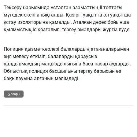
Тексеру барысында ұсталған азаматтың II топтағы
мүгедек екені анықталды. Қазіргі уақытта ол уақытша
ұстау изоляторына қамалды. Аталған дерек бойынша
қылмыстық іс қозғалып, тергеу амалдары жүргізілуде.
Полиция қызметкерлері балалардың ата-аналарымен
әңгімелесу өткізіп, балаларды қараусыз
қалдырмаудың маңыздылығына баса назар аударды.
Облыстық полиция басшылығы тергеу барысын өз
бақылауына алғанын мәлімдеді.
құлсары