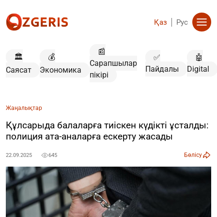
Қаз
Рус
📰
🏛️
💰
✅
🤖
Сарапшылар
Пайдалы
Digital
Саясат
Экономика
пікірі
Жаңалықтар
Құлсарыда балаларға тиіскен күдікті ұсталды:
полиция ата-аналарға ескерту жасады
Бөлісу
22.09.2025
645