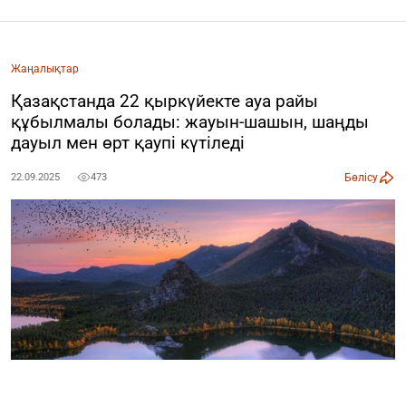
Жаңалықтар
Қазақстанда 22 қыркүйекте ауа райы
құбылмалы болады: жауын-шашын, шаңды
дауыл мен өрт қаупі күтіледі
Бөлісу
22.09.2025
473