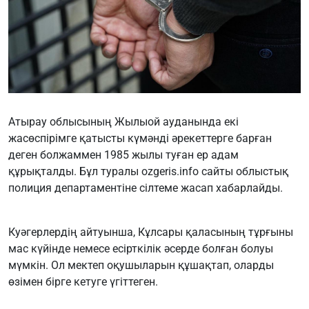
Атырау облысының Жылыой ауданында екі
жасөспірімге қатысты күмәнді әрекеттерге барған
деген болжаммен 1985 жылы туған ер адам
құрықталды. Бұл туралы
ozgeris.info
сайты облыстық
полиция департаментіне сілтеме жасап хабарлайды.
Куәгерлердің айтуынша, Кұлсары қаласының тұрғыны
мас күйінде немесе есірткілік әсерде болған болуы
мүмкін. Ол мектеп оқушыларын құшақтап, оларды
өзімен бірге кетуге үгіттеген.