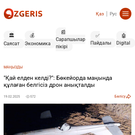
Қаз
Рус
📰
🏛️
💰
✅
🤖
Сарапшылар
Пайдалы
Digital
Саясат
Экономика
пікірі
МАҢЫЗДЫ
"Қай елден келді?": Бөкейорда маңында
құлаған белгісіз дрон анықталды
Бөлісу
19.02.2025
572