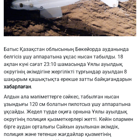
Батыс Қазақстан облысының Бөкейорда ауданында
белгісіз ұшу аппаратына ұқсас нысан табылды. 18
ақпан күні сағат 23:10 шамасында Ұялы ауылдық
округінің әкімдігіне жергілікті тұрғындар ауылдан 8
шақырым қашықтықта ерекше затты байқағандарын
хабарлаған
.
Алдын ала мәліметтерге сәйкес, табылған нысан
ұзындығы 120 см болатын пилотсыз ұшу аппаратына
ұқсайды. Жедел түрде оқиға орнына Ұялы ауылдық
округінің полиция қызметкерлері жетті. Кейін олармен
бірге аудан орталығы Сайхын ауылынан әкімдік,
полиция және төтенше жағдайлар қызметінің