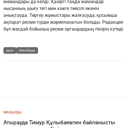
мамандары да келді. Қазіргі таңда мамандар
нысанның шығу тегі мен кімге тиесілі екенін
анықтауда. Тергеу жұмыстары жалғасуда, қосымша
ақпарат ресми түрде жарияланатын болады. Редакция
бұл жағдай бойынша ресми органдардың пікірін күтеді.
дрон
Бөкейорда
МАҢЫЗДЫ
Атырауда Тимур Құлыбаевпен байланысты