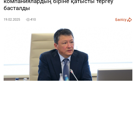
компаниялардың біріне қатысты тергеу
басталды
Бөлісу
19.02.2025
410
Атырау облысы бойынша Бәсекелестікті қорғау және
дамыту агенттігінің департаменті
CMN.KZ
тілшісіне берген мәліметіне сүйенсек, «Batys Petroleum»
ЖШС жуу-булау станциясына қатысты тергеу
басталған.