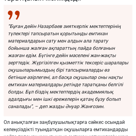
“Бұған дейін Назарбаев зияткерлік мектептерінің
түлектері тапсыратын қорытынды емтихан
материалдарын сату мен алдын ала тарату
бойынша жалған ақпараттың пайда болғанын
жазған едім. Бүгінге дейін мәселені жан-жақты
зерттедік. Жүргізілген қызметтік тексеріс шаралары
оқушыларымыздың бірі тапсырмаларды өз
бетінше әзірлегені, ал басқа оқушылар оны нақты
емтихан материалдары ретінде таратқаны белгілі
болды. Бұл біздің мектептердің академиялық
адалдығы мен ішкі ережелерін қатаң бұзу болып
саналады”, – деп жазды Әнуар Жанғозин.
Ол анықталған заңбұзушылықтарға сәйкес осындай
келеңсіздікті туындатқан оқушыларға емтихандарды