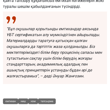
қайта тапсыру құқығынсыз емтихан нәтижелерін жою
туралы шешім қабылданғанын түсіндірді.
“Бұл оқушылар қорытынды емтихандар аясында
ҰБТ сертификатын алу мүмкіндігінен айырылады.
Материалдарды таратуға қатысқан қалған
оқушыларға да тәртіптік жаза қолданылды. Біз
мектептеріміздегі білім беру процесінің сапасы мен
тұтастығын сақтау үшін білім берудің жоғары
стандарттарын, академиялық адалдық пен
ашықтық принциптерін ұстануды бұдан әрі де
жалғастырамыз”, – деді Әнуар Жанғозин.
емтихан
ниш
нзм
тапсырма