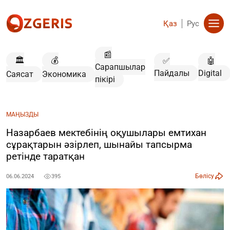
Қаз
Рус
📰
🏛️
💰
✅
🤖
Сарапшылар
Пайдалы
Digital
Саясат
Экономика
пікірі
МАҢЫЗДЫ
Назарбаев мектебінің оқушылары емтихан
сұрақтарын әзірлеп, шынайы тапсырма
ретінде таратқан
Бөлісу
06.06.2024
395