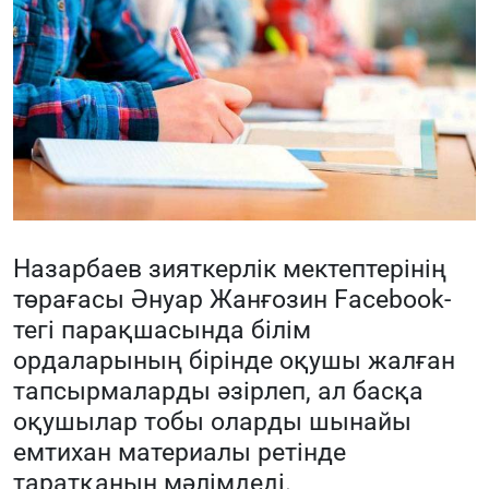
Назарбаев зияткерлік мектептерінің
төрағасы Әнуар Жанғозин Facebook-
тегі парақшасында білім
ордаларының бірінде оқушы жалған
тапсырмаларды әзірлеп, ал басқа
оқушылар тобы оларды шынайы
емтихан материалы ретінде
таратқанын мәлімдеді.