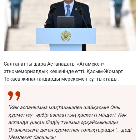
Салтанатты шара Астанадағы «Атамекен»
этномемориалдық кешенінде өтті. Қасым-Жомарт
Тоқаев жиналғандарды мерекемен құттықтады.
"Көк аспанымыз мақтанышпен шайқасын! Оны
құрметтеу - әрбір азаматтың қасиетті міндеті. Көк
аспанда ұшқан біздің туымыз әрқайсымызды
Отанымызға деген құрметпен толықтырады ", - деді
Мемлекет басшысы.