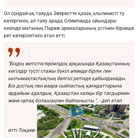
Ол сондай-ақ таяуда Эверестте қазақ альпинисті ту
көтергенін, ал таяу арада Олимпиада ойындары
кезінде матаның Париж ареналарының үстінен бірнеше
рет көтерілетінін атап өтті.
"Біздің жетістіктеріміздің арқасында Қазақстанның
көгілдір түсті стажы бүкіл әлемде бірлік пен
ынтымақтастықтың белгісі ретінде қабылданады.
Біз достық пен өзара сыйластық қағидаттарына
әрдайым адалдық. Қазақстан халқы бір тағдырмен
және ортақ болашақпен байланысты ", - деп атап
өтті Тоқаев.