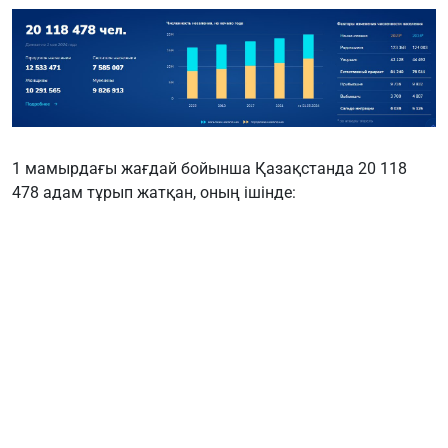
1 мамырдағы жағдай бойынша Қазақстанда 20 118
478 адам тұрып жатқан, оның ішінде:
Қалалықтар - 12 533 471;
Ауыл тұрғындары - 7 585 007.
Жыл басынан бері халықтың жалпы өсімі 84 636
адамды құрады. Халық тығыз орналасқан 3 өңірдің
қатарына:
Алматы - 2 249 370;
Түркістан облысы - 2 147 234;
Алматы облысы - 1 540 567 тұрғындар.
Қазақстан
халық
2024
население