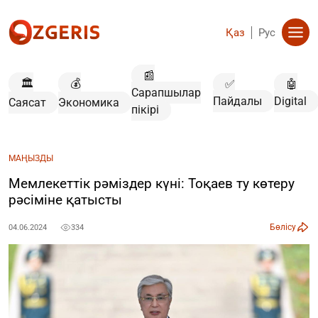
Қаз
Рус
📰
🏛️
💰
✅
🤖
Сарапшылар
Пайдалы
Digital
Саясат
Экономика
пікірі
МАҢЫЗДЫ
Мемлекеттік рәміздер күні: Тоқаев ту көтеру
рәсіміне қатысты
Бөлісу
04.06.2024
334