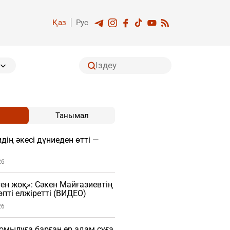
Қаз
Рус
Танымал
дің әкесі дүниеден өтті —
26
ген жоқ»: Сәкен Майғазиевтің
пті елжіретті (ВИДЕО)
26
мылуға барған ер адам суға