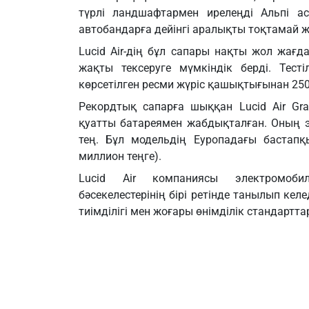
түрлі ландшафтармен ирелеңді Альпі 
автобандарға дейінгі аралықты тоқтамай ж
Lucid Air-дің бұл сапары нақты жол жағд
жақты тексеруге мүмкіндік берді. Тес
көрсетілген ресми жүріс қашықтығынан 25
Рекордтық сапарға шыққан Lucid Air Gra
қуатты батареямен жабдықталған. Оның 
тең. Бұл модельдің Еуропадағы бастап
миллион теңге).
Lucid Air компаниясы электромоби
бәсекелестерінің бірі ретінде танылып кел
тиімділігі мен жоғары өнімділік стандартта