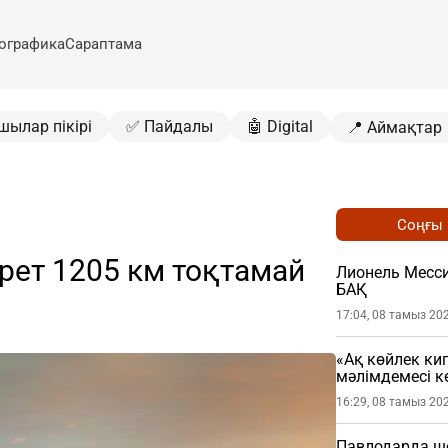
ографика
Сараптама
шылар пікірі
✅ Пайдалы
🤖 Digital
📍 Аймақтар
Соңғы
ш рет 1205 км тоқтамай
Лионель Месси
БАҚ
17:04, 08 тамыз 20
«Ақ көйлек ки
мәлімдемесі кө
16:29, 08 тамыз 20
Павлодарда шо