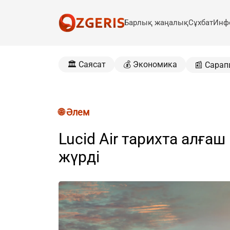
Барлық жаңалық
Сұхбат
Инф
🏛️ Саясат
💰 Экономика
📰 Сарап
🌐 Әлем
Lucid Air тарихта алға
жүрді