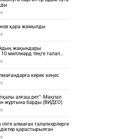
мды
26
нов қара жамылды
26
айдың жақындары
10 миллиард теңге талап
26
алмағандарға керек кеңес
26
тқалы алғаш рет": Мақпал
ын жұртына барды (ВИДЕО)
26
 іліге алмаған талапкерлерге
діктер қарастырылған
26