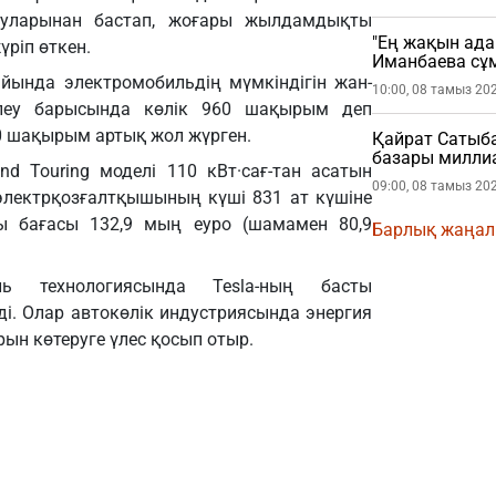
асуларынан бастап, жоғары жылдамдықты
"Ең жақын ада
үріп өткен.
Иманбаева сұ
айында электромобильдің мүмкіндігін жан-
10:00, 08 тамыз 20
тілеу барысында көлік 960 шақырым деп
0 шақырым артық жол жүрген.
Қайрат Сатыб
базары миллиа
nd Touring моделі 110 кВт·сағ-тан асатын
09:00, 08 тамыз 20
электрқозғалтқышының күші 831 ат күшіне
қы бағасы 132,9 мың еуро (шамамен 80,9
Барлық жаңа
ль технологиясында Tesla-ның басты
еді. Олар автокөлік индустриясында энергия
рын көтеруге үлес қосып отыр.