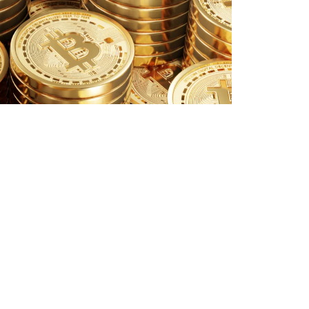
Сурет әлеуметтік желіден
Бөлісу
овалюта Bitcoin (BTC) тарихи межеден асып,
көтерілді, деп жазады Ozgeris.info.