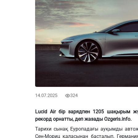
14.07.2025
324
Lucid Air бір зарядпен 1205 шақырым ж
рекорд орнатты, деп жазады Ozgeris.info.
Тарихи сынақ Еуропадағы ауқымды автож
Сен-Мориц қаласынан басталып, Германи