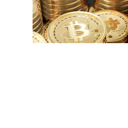
14.07.2025
207
Әлемдегі ең қымбат әрі кең танылған крипт
алғаш рет 120 мың доллардан жоғары бағаға 