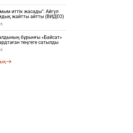
мым иттік жасады": Айгүл
мдық жайтты айтты (ВИДЕО)
26
алдының бұрынғы «Байсат»
рдтаған теңгеге сатылды
26
лық