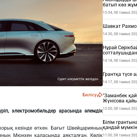
батып көз жұ
15:54, 08 тамыз 20
Шавкат Рахмо
14:30, 08 тамыз 20
Нұрай Серікб
сотталушыдан 
етті
14:18, 08 тамыз 20
Грантқа түсе 
Сурет әлеуметтік желіден
14:17, 08 тамыз 20
Бөлісу
"Заманбек қай
Жүнісова қай
12:00, 08 тамыз 20
үріп, электромобильдер арасында әлемдік
Білім грантына
қандай мүмкін
орық кезінде өткен. Бағыт Швейцарияның
яның Мюнхен қаласында аяқталған. Көлік
11:00, 08 тамыз 20