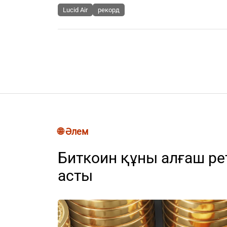
Lucid Air
рекорд
🌐 Әлем
Биткоин құны алғаш ре
асты