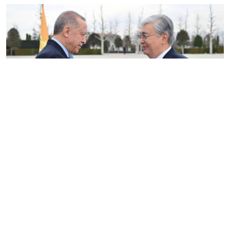
Фото: Ақорда
13-14 мамыр күндері Қасым-Жомарт Тоқаевтың
шақыруымен Астанаға Түркия Президенті Режеп Тайип
Ердоған мемлекеттік сапармен келеді, деп хабарлайды
Ozgeris.info
сайты.
Ақорданың баспасөз қызметінің мәліметінше,
мемлекеттер басшылары екіжақты байланыстардың
қазіргі жай-күйі мен перспективасын талқылайды.