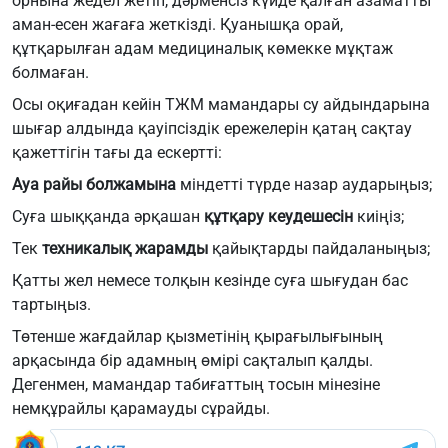
орнына жедел жетіп, дәрменсіз күйде қалған азаматты
аман-есен жағаға жеткізді. Қуанышқа орай,
құтқарылған адам медициналық көмекке мұқтаж
болмаған.
Осы оқиғадан кейін ТЖМ мамандары су айдындарына
шығар алдында қауіпсіздік ережелерін қатаң сақтау
қажеттігін тағы да ескертті:
Ауа райы болжамына
міндетті түрде назар аударыңыз;
Суға шыққанда әрқашан
құтқару кеудешесін
киіңіз;
Тек
техникалық жарамды
қайықтарды пайдаланыңыз;
Қатты жел немесе толқын кезінде суға шығудан бас
тартыңыз.
Төтенше жағдайлар қызметінің қырағылығының
арқасында бір адамның өмірі сақталып қалды.
Дегенмен, мамандар табиғаттың тосын мінезіне
немқұрайлы қарамауды сұрайды.