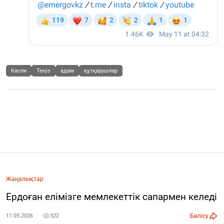
Каспи
Теңіз
адам
құтқарушлар
Жаңалықтар
Ердоған елімізге мемлекеттік сапармен келеді
Бөлісу
11.05.2026
322