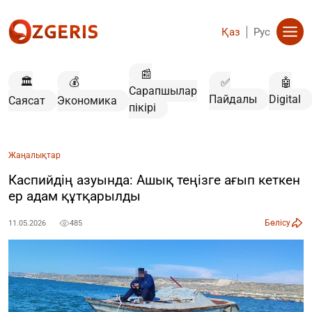
Қаз
Рус
📰
🏛️
💰
✅
🤖
Сарапшылар
Пайдалы
Digital
Саясат
Экономика
пікірі
Жаңалықтар
Каспийдің азуында: Ашық теңізге ағып кеткен
ер адам құтқарылды
Бөлісу
11.05.2026
485