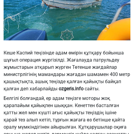
Кеше Каспий теңізінде адам өмірін құтқару бойынша
шұғыл операция жүргізілді. Жағалауда патрульдеу
жұмыстарын атқарып жүрген Төтенше жағдайлар
министрлігінің мамандары жағадан шамамен 400 метр
қашықтықта, ашық теңізде қалған қайықты байқап
қалған деп хабарлайды
ozgeris.info
сайты.
Белгілі болғандай, ер адам теңізге моторы жоқ
қарапайым қайықпен шыққан. Кенеттен басталған
қатты жел мен күшті ағыс қайықты теңіздің ішіне
қарай тез алып кетіп, тұрғын жағаға өз бетінше қайта
оралу мүмкіндігінен айырылған. Құтқарушылар оқиға