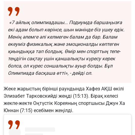
«7 айлық олимпиадашы... Подиумда баршаңызға
екі адам болып көрінсе, шын мәнінде біз үшеу едік.
Менің әлемге әлі келмеген балам да бар. Балам
екеуміз физикалық және эмоционалды көптеген
қиындыққа тап болдық. Өмір мен спорттың тепе-
теңдігін сақтау үшін қаншалықты күресу керек
болса, ол күрес соншалықты ауыр болды. Бұл
Олимпиада басқаша өтті», - дейді ол.
Жеке жарыстың бірінші раундында Хафез АҚШ өкілі
Элизабет Тарковскийді жеңді (15:13). Бірақ келесі
жекпе-жекте Оңтүстік Кореяның спортшысы Джун Ха
Юннан (7:15) есебімен жеңілді.