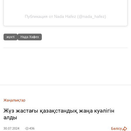
Публикация от Nada Hafez (@nada_hafez)
жүкті
Нада Хафез
Жаңалықтар
Жүз жастағы қазақстандық жаңа куәлігін
алды
Бөлісу
30.07.2024
436