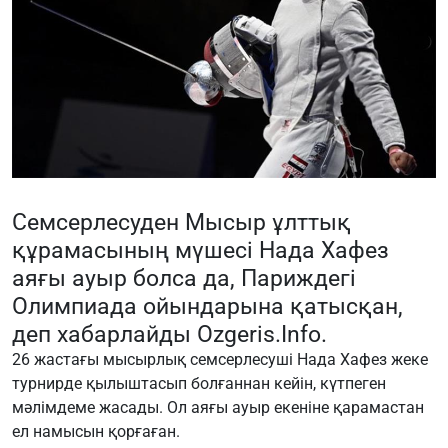
Семсерлесуден Мысыр ұлттық
құрамасының мүшесі Нада Хафез
аяғы ауыр болса да, Париждегі
Олимпиада ойындарына қатысқан,
деп хабарлайды
Ozgeris.Info
.
26 жастағы мысырлық семсерлесуші Нада Хафез жеке
турнирде қылыштасып болғаннан кейін, күтпеген
мәлімдеме жасады. Ол аяғы ауыр екеніне қарамастан
ел намысын қорғаған.