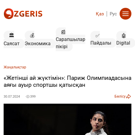
Қаз
Рус
📰
🏛️
💰
✅
🤖
Сарапшылар
Пайдалы
Digital
Саясат
Экономика
пікірі
Жаңалықтар
«Жетінші ай жүктімін»: Париж Олимпиадасына
аяғы ауыр спортшы қатысқан
Бөлісу
30.07.2024
399