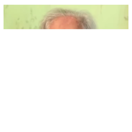
ШҚО-да 100 жастағы кейуана жаңа
жеке куәлігін алды, деп хабарлайды