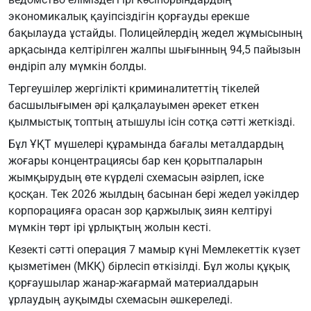
экономикалық қауіпсіздігін қорғауды ерекше
бақылауда ұстайды. Полицейлердің жедел жұмысының
арқасында келтірілген жалпы шығынның 94,5 пайызын
өндіріп алу мүмкін болды.
Тергеушілер жергілікті криминалитеттің тікелей
басшылығымен әрі қалқалауымен әрекет еткен
қылмыстық топтың атышулы ісін сотқа сәтті жеткізді.
Бұл ҰҚТ мүшелері құрамында бағалы металдардың
жоғары концентрациясы бар кен қорытпаларын
жымқырудың өте күрделі схемасын әзірлеп, іске
қосқан. Тек 2026 жылдың басынан бері жедел уәкілдер
корпорацияға орасан зор қаржылық зиян келтіруі
мүмкін төрт ірі ұрлықтың жолын кесті.
Кезекті сәтті операция 7 мамыр күні Мемлекеттік күзет
қызметімен (МКҚ) бірлесіп өткізілді. Бұл жолы құқық
қорғаушылар жанар-жағармай материалдарын
ұрлаудың ауқымды схемасын әшкереледі.