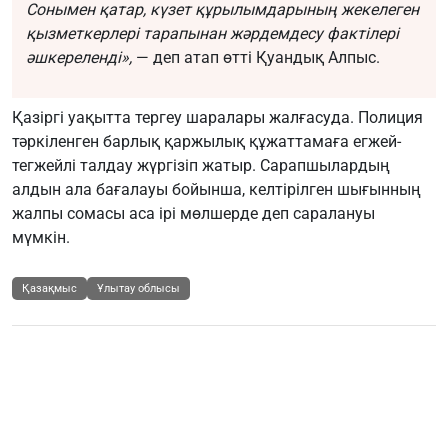
Сонымен қатар, күзет құрылымдарының жекелеген
қызметкерлері тарапынан жәрдемдесу фактілері
әшкереленді»,
— деп атап өтті Қуандық Алпыс.
Қазіргі уақытта тергеу шаралары жалғасуда. Полиция
тәркіленген барлық қаржылық құжаттамаға егжей-
тегжейлі талдау жүргізіп жатыр. Сарапшылардың
алдын ала бағалауы бойынша, келтірілген шығынның
жалпы сомасы аса ірі мөлшерде деп саралануы
мүмкін.
Қазақмыс
Ұлытау облысы