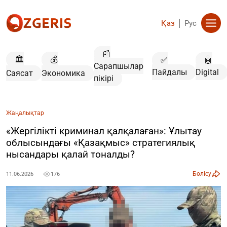
Қаз
Рус
📰
🏛️
💰
✅
🤖
Сарапшылар
Пайдалы
Digital
Саясат
Экономика
пікірі
Жаңалықтар
«Жергілікті криминал қалқалаған»: Ұлытау
облысындағы «Қазақмыс» стратегиялық
нысандары қалай тоналды?
Бөлісу
11.06.2026
176