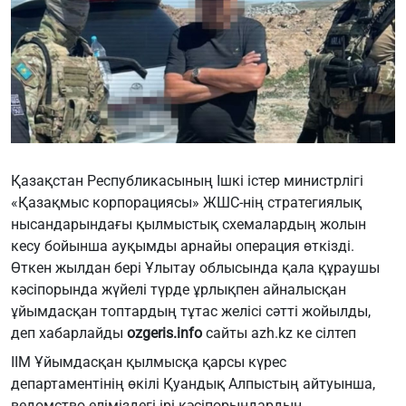
Қазақстан Республикасының Ішкі істер министрлігі
«Қазақмыс корпорациясы» ЖШС-нің стратегиялық
нысандарындағы қылмыстық схемалардың жолын
кесу бойынша ауқымды арнайы операция өткізді.
Өткен жылдан бері Ұлытау облысында қала құраушы
кәсіпорында жүйелі түрде ұрлықпен айналысқан
ұйымдасқан топтардың тұтас желісі сәтті жойылды,
деп хабарлайды
ozgeris.info
сайты azh.kz ке сілтеп
ІІМ Ұйымдасқан қылмысқа қарсы күрес
департаментінің өкілі Қуандық Алпыстың айтуынша,
ведомство еліміздегі ірі кәсіпорындардың