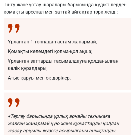
Тінту және ұстау шаралары барысында күдіктілерден
қомақты арсенал мен заттай айғақтар тәркіленді:
Ұрланған 1 тоннадан астам жанармай;
Қомақты көлемдегі қолма-қол ақша;
Ұрланған заттарды тасымалдауға қолданылған
көлік құралдары;
Атыс қаруы мен оқ-дәрілер.
«Тергеу барысында ұрлық арнайы техникаға
жалған жанармай құю және құжаттарды қолдан
жасау арқылы жүзеге асырылғаны анықталды.