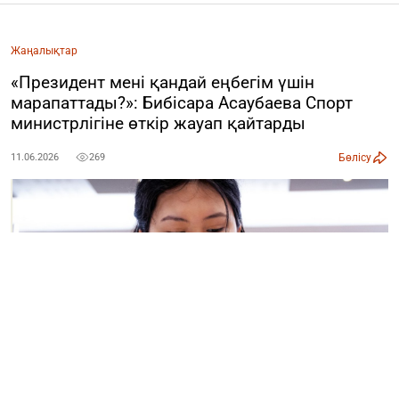
Жаңалықтар
«Президент мені қандай еңбегім үшін
марапаттады?»: Бибісара Асаубаева Спорт
министрлігіне өткір жауап қайтарды
Бөлісу
11.06.2026
269