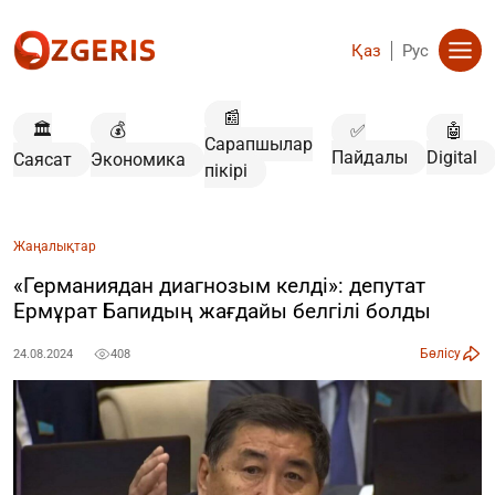
Қаз
Рус
📰
🏛️
💰
✅
🤖
Сарапшылар
Пайдалы
Digital
Саясат
Экономика
пікірі
Жаңалықтар
«Германиядан диагнозым келді»: депутат
Ермұрат Бапидың жағдайы белгілі болды
Бөлісу
24.08.2024
408