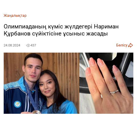
Жаңалықтар
Олимпиаданың күміс жүлдегері Нариман
Құрбанов сүйіктісіне ұсыныс жасады
Бөлісу
24.08.2024
437
Париж Олимпиадасында спорттық гимнастикадан