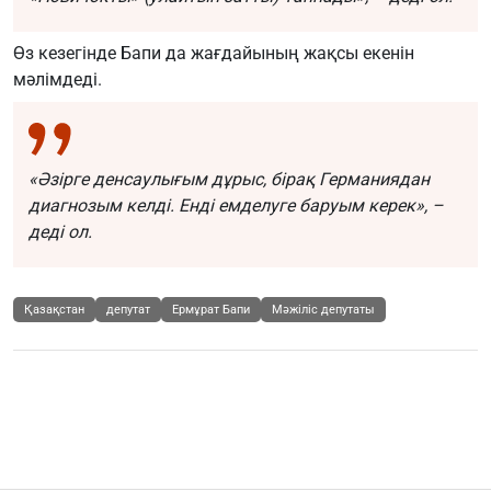
Өз кезегінде Бапи да жағдайының жақсы екенін
мәлімдеді.
«Әзірге денсаулығым дұрыс, бірақ Германиядан
диагнозым келді. Енді емделуге баруым керек», –
деді ол.
Қазақстан
депутат
Ермұрат Бапи
Мәжіліс депутаты