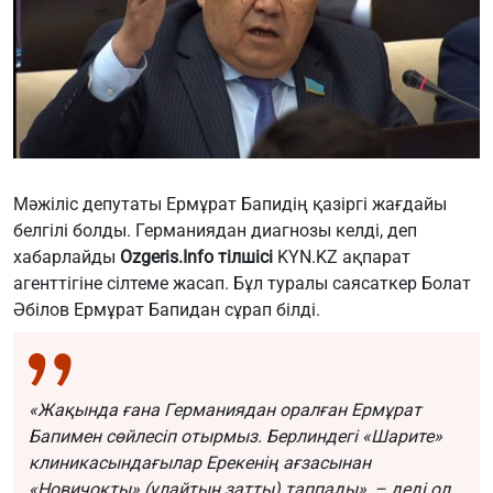
Мәжіліс депутаты Ермұрат Бапидің қазіргі жағдайы
белгілі болды. Германиядан диагнозы келді, деп
хабарлайды
Ozgeris.Info
тілшісі
KYN.KZ ақпарат
агенттігіне сілтеме жасап. Бұл туралы саясаткер Болат
Әбілов Ермұрат Бапидан сұрап білді.
«Жақында ғана Германиядан оралған Ермұрат
Бапимен сөйлесіп отырмыз. Берлиндегі «Шарите»
клиникасындағылар Ерекенің ағзасынан
«Новичокты» (улайтын затты) таппады», – деді ол.