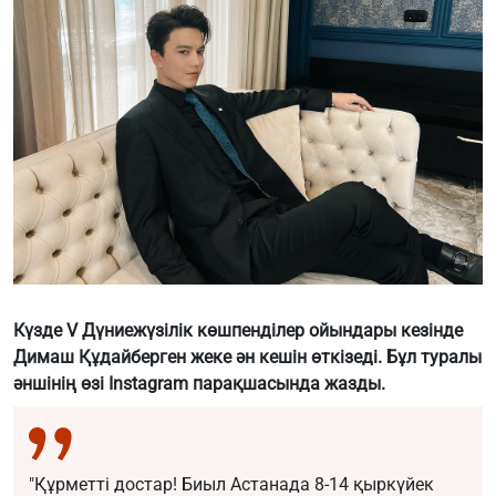
Күзде V Дүниежүзілік көшпенділер ойындары кезінде
Димаш Құдайберген жеке ән кешін өткізеді. Бұл туралы
әншінің өзі Instagram парақшасында жазды.
"Құрметті достар! Биыл Астанада 8-14 қыркүйек