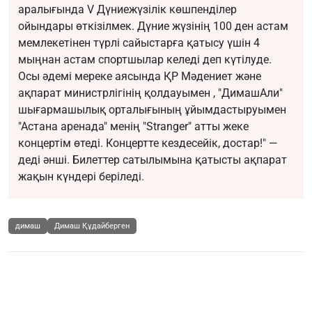
аралығында V Дүниежүзілік көшпенділер
ойындары өткізілмек. Дүние жүзінің 100 ден астам
мемлекетінен түрлі сайыстарға қатысу үшін 4
мыңнан астам спортшылар келеді деп күтілуде.
Осы әдемі мереке аясында ҚР Мәдениет және
ақпарат министрлігінің қолдауымен , "ДимашАли"
шығармашылық орталығының ұйымдастыруымен
"Астана аренада" менің "Stranger" атты жеке
концертім өтеді. Концертте кездесейік, достар!" —
деді әнші. Билеттер сатылымына қатысты ақпарат
жақын күндері беріледі.
димаш
Димаш Құдайберген