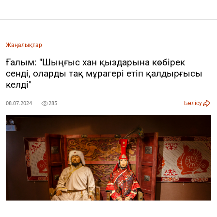
Жаңалықтар
Ғалым: "Шыңғыс хан қыздарына көбірек
сенді, оларды тақ мұрагері етіп қалдырғысы
келді"
Бөлісу
08.07.2024
285