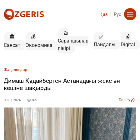
Қаз
Рус
📰
🏛️
💰
✅
🤖
Сарапшылар
Пайдалы
Digital
Саясат
Экономика
пікірі
Жаңалықтар
Димаш Құдайберген Астанадағы жеке ән
кешіне шақырды
Бөлісу
08.07.2024
365