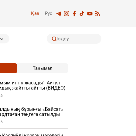
Қаз
Рус
Танымал
мым иттік жасады": Айгүл
мдық жайтты айтты (ВИДЕО)
26
алдының бұрынғы «Байсат»
рдтаған теңгеге сатылды
26
Каспийді қорғау мәселесін