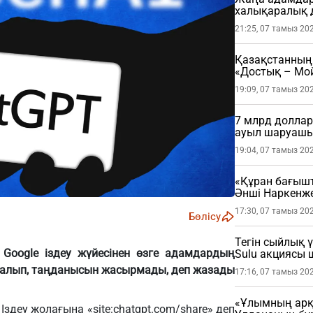
халықаралық 
21:25, 07 тамыз 20
Қазақстанның 
«Достық – Мой
19:09, 07 тамыз 20
7 млрд доллар
ауыл шаруашы
19:04, 07 тамыз 20
«Құран бағыш
Әнші Наркенж
(ФОТО)
17:30, 07 тамыз 20
Бөлісу
Тегін сыйлық 
 Google іздеу жүйесінен өзге адамдардың
Sulu акциясы
 алып, таңданысын жасырмады, деп жазады
17:16, 07 тамыз 20
«Ұлымның арқа
здеу жолағына «site:chatgpt.com/share» деп