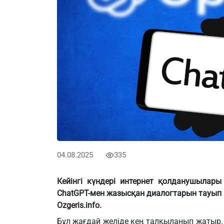
04.08.2025
335
Кейінгі күндері интернет қолданушылары
ChatGPT-мен жазысқан диалогтарын тауып
Ozgeris.info.
Бұл жағдай желіде кең талқыланып жатыр. І