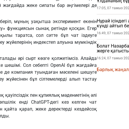
Ұлдананың бұ
ей жағдайда жеке сипаты бар әңгімелері де
жасады (ВИДЕ
17:05, 07 тамыз 20
Нұрай ісіндег
 беріп, мұның уақытша эксперимент екенін
күнді айтып бе
у» функциясын сынақ ретінде қосқан. Егер
16:49, 07 тамыз 20
қылы таратса, сол сәтте бұл чат іздеуге
деу жүйелерінің индекстеп алуына мүмкіндік
Болат Назарба
жерге қатысты
алады әрі сырт көзге қолжетімсіз. Алайда
16:24, 07 тамыз 20
 шешімі. Сол себепті OpenAI бұл жағдайға
Барлық жаңа
есе де компания туындаған мәселені шешуге
деу жүйесінен бұл сілтемелерді алып тастау
қауіпсіздік пен құпиялық мәдениетінің әлі
өпшілік енді ChatGPT-дегі кез келген чат
н қайта қарап, жеке деректерді кездейсоқ
лды.