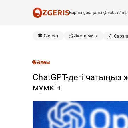
Барлық жаңалық
Сұхбат
Инф
🏛️ Саясат
💰 Экономика
📰 Сарап
🌐 Әлем
ChatGPT-дегі чатыңыз ж
мүмкін