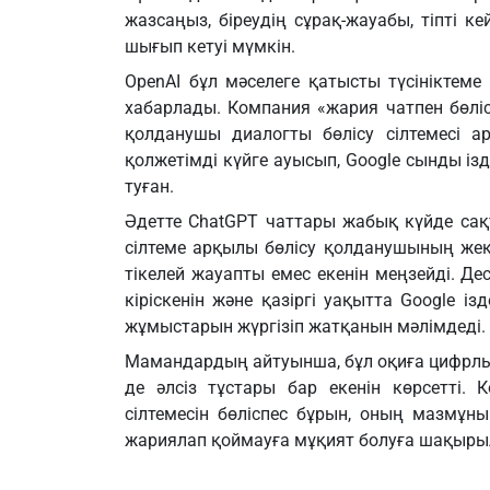
жазсаңыз, біреудің сұрақ-жауабы, тіпті к
шығып кетуі мүмкін.
OpenAI бұл мәселеге қатысты түсініктеме
хабарлады. Компания «жария чатпен бөліс
қолданушы диалогты бөлісу сілтемесі ар
қолжетімді күйге ауысып, Google сынды із
туған.
Әдетте ChatGPT чаттары жабық күйде сақт
сілтеме арқылы бөлісу қолданушының жеке
тікелей жауапты емес екенін меңзейді. Д
кіріскенін және қазіргі уақытта Google із
жұмыстарын жүргізіп жатқанын мәлімдеді.
Мамандардың айтуынша, бұл оқиға цифрлық 
де әлсіз тұстары бар екенін көрсетті. К
сілтемесін бөліспес бұрын, оның мазмұны
жариялап қоймауға мұқият болуға шақыры