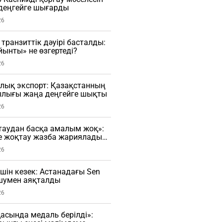
деңгейге шығарды
26
транзиттік дәуірі басталды:
ынты» не өзгертеді?
26
лық экспорт: Қазақстанның
лығы жаңа деңгейге шықты
26
таудан басқа амалым жоқ»:
е жоқтау жазба жариялады
26
үшін кезек: Астанадағы Sen
 шумен аяқталды
26
сында медаль берілді»: