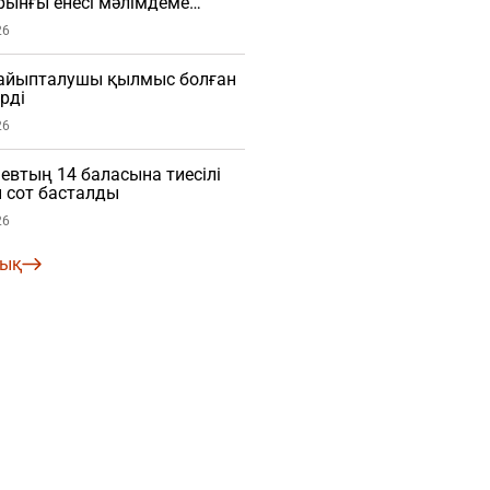
рынғы енесі мәлімдеме
О)
26
і айыпталушы қылмыс болған
рді
26
евтың 14 баласына тиесілі
 сот басталды
26
лық