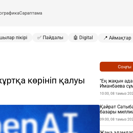
ографика
Сараптама
шылар пікірі
✅ Пайдалы
🤖 Digital
📍 Аймақтар
Соңғы
ұртқа көрініп қалуы
"Ең жақын ада
Иманбаева сұ
10:00, 08 тамыз 20
Қайрат Сатыб
базары миллиа
09:00, 08 тамыз 20
Жаңа адамдар 