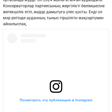
Консерваторлар партиясының жергілікті бөлімшесіне
жетекшілік етіп, өңірді дамытуға үлес қосты. Енді ол
мэр ретінде ауданның тыныс-тіршілігін жақсартумен
айналыспақ.