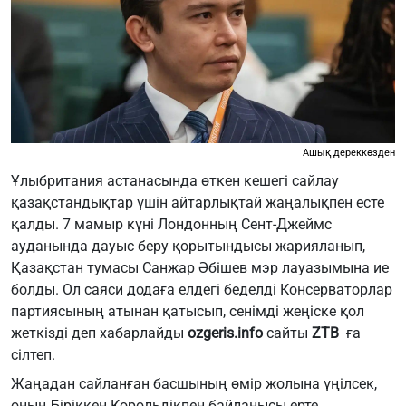
Ашық дереккөзден
Ұлыбритания астанасында өткен кешегі сайлау
қазақстандықтар үшін айтарлықтай жаңалықпен есте
қалды. 7 мамыр күні Лондонның Сент-Джеймс
ауданында дауыс беру қорытындысы жарияланып,
Қазақстан тумасы Санжар Әбішев мэр лауазымына ие
болды. Ол саяси додаға елдегі беделді Консерваторлар
партиясының атынан қатысып, сенімді жеңіске қол
жеткізді деп хабарлайды
ozgeris.info
сайты
ZTB
ға
сілтеп.
Жаңадан сайланған басшының өмір жолына үңілсек,
оның Біріккен Корольдікпен байланысы ерте