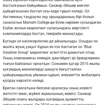
басталғанын байқаймыз. Санжар Әбішев мектеп
қабырғасынан бастап осы елде тұрып келеді. Ол
Англияның таңдаулы оқу орындарының бірі болып
саналатын Malvern College-де білім нәрімен сусындаған.
Еңбек жолын маркетинг саласындағы жергілікті
компанияларда бастап, тәжірибе жинақтады.
Бүгінде ол кәсіпкерлікпен де айналысады. Осыдан он
жылға жуық уақыт бұрын өз ісін бастаған ол "Blue
Swallow Group" маркетинг агенттігін дамытып отыр.
Оның компаниясы әлемдік деңгейдегі ірі брендтермен
тығыз байланыс орнатқан. Сонымен қатар 2015 жылы
қоғамдық мәселелерді шешуге бағытталған
қайырымдылық ұйымын құрып, әлеуметтік жобаларға
қолдау көрсетіп келеді.
Британ саясатына белсене араласуы оның кезекті
жетістігі емес, жүйелі жұмысының жемісі. Санжар
Әбішев соңғы жылдары қоғамдық қызметтің
ортасында жүрді. Ол 2024 жылы аталған аудандағы