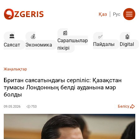
Қаз
Рус
📰
🏛️
💰
✅
🤖
Сарапшылар
Пайдалы
Digital
Саясат
Экономика
пікірі
Жаңалықтар
Британ саясатындағы серпіліс: Қазақстан
тумасы Лондонның белді ауданына мэр
болды
Бөлісу
09.05.2026
753