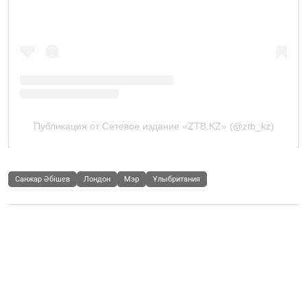
Санжар Әбішев
Лондон
Мэр
Ұлыбритания