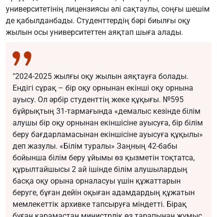
университетінің лицензиясы әлі сақтаулы, соңғы шешім
де қабылданбады. Студенттердің бәрі биылғы оқу
жылын осы университеттен аяқтап шыға алады.
"2024-2025 жылғы оқу жылын аяқтауға болады.
Ендігі сұрақ – бір оқу орнынан екінші оқу орнына
ауысу. Ол әрбір студенттің жеке құқығы. №595
бұйрықтың 31-тармағында «демалыс кезінде білім
алушы бір оқу орнынан екіншісіне ауысуға, бір білім
беру бағдарламасынан екіншісіне ауысуға құқылы»
деп жазулы. «Білім туралы» Заңның 42-бабы
бойынша білім беру ұйымы өз қызметін тоқтатса,
құрылтайшысы 2 ай ішінде білім алушылардың
басқа оқу орына орналасуы үшін құжаттарын
беруге, бұған дейін оқыған адамдардың құжатын
мемлекеттік архивке тапсыруға міндетті. Бірақ
бұған қарамастан министрлік өз тарапынан жұмыс