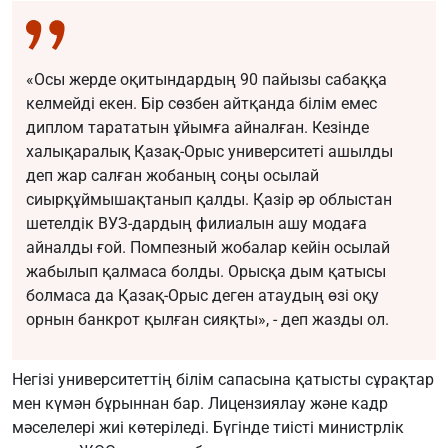
«Осы жерде оқитындардың 90 пайызы сабаққа
келмейді екен. Бір сөзбен айтқанда білім емес
диплом тарататын ұйымға айналған. Кезінде
халықаралық Қазақ-Орыс университеті ашылды
деп жар салған жобаның соңы осылай
сиырқұймышақтанып қалды. Қазір әр облыстан
шетелдік ВУЗ-дардың филиалын ашу модаға
айналды ғой. Помпезный жобалар кейін осылай
жабылып қалмаса болды. Орысқа дым қатысы
болмаса да Қазақ-Орыс деген атаудың өзі оқу
орнын банкрот қылған сияқты», - деп жазды ол.
Негізі университеттің білім сапасына қатысты сұрақтар
мен күмән бұрыннан бар. Лицензиялау және кадр
мәселелері жиі көтеріледі. Бүгінде тиісті министрлік