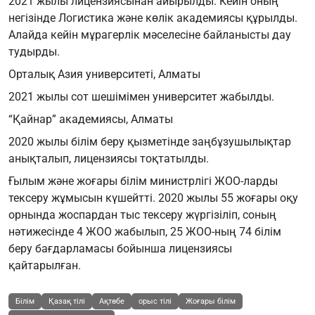
2021 жылы лицензиясынан айырылды. Кейін оның
негізінде Логистика және көлік академиясы құрылды.
Алайда кейін мұрагерлік мәселесіне байланысты дау
тудырды.
Орталық Азия университеті, Алматы
2021 жылы сот шешімімен университет жабылды.
“Қайнар” академиясы, Алматы
2020 жылы білім беру қызметінде заңбұзушылықтар
анықталып, лицензиясы тоқтатылды.
Ғылым және жоғары білім министрлігі ЖОО-ларды
тексеру жұмысын күшейтті. 2020 жылы 55 жоғары оқу
орнында жоспардан тыс тексеру жүргізіліп, соның
нәтижесінде 4 ЖОО жабылып, 25 ЖОО-ның 74 білім
беру бағдарламасы бойынша лицензиясы
қайтарылған.
Білім
Қазақ тілі
Ақтөбе
орыс тілі
Жоғары білім