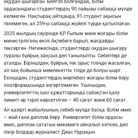
оқудан шығарған. Белгілі болғандай,, білім
ордасындағы студенттердің 90 пайызы сабаққа мүлде
келмеген. Нақтырақ айтқанда, 91 студент ақысын
төлемеген, ал 259-ы сабаққа жүйелі түрде қатыспаған.
2025 жылдың сәуірінде ҚР Ғылым және жоғары білім
министрлігінің өкілі Ақтөбеге барып, жағдайды
тексерген. Нәтижесінде, студенттерді оқудан шығару
туралы бұйрық заңсыз деп танылыпты. Себептері де
аталды. Біріншіден, бұйрық тек орыс тілінде жасалған,
ал заң бойынша мемлекеттік тілде де болуы шарт.
Екіншіден, студенттердің мәртебесі жоғары білім беру
платформасында өзгертілмеген. Үшіншіден,
университеттің ішкі құжаттарында сабақтан қалу
лимиті әр түрлі көрсетілген – 40 сағат және 60 сағат.
Ал қазіргі жабылуының себебі мүлде басқа. Білім емес
– жай ғана диплом беру. Университет білім ордасы
емес, диплом сататын мекемеге айналып кеткен, деп
пікір білдірді журналист Диас Нұрақын.