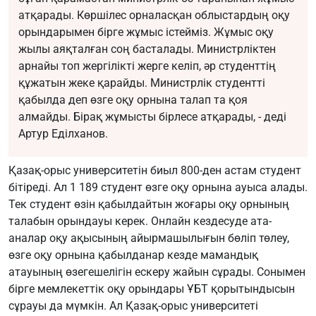
атқарады. Көршілес орналасқан облыстардың оқу
орындарымен бірге жұмыс істейміз. Жұмыс оқу
жылы аяқталған соң басталады. Министрліктен
арнайы топ жергілікті жерге келіп, әр студенттің
құжатын жеке қарайды. Министрлік студентті
қабылда деп өзге оқу орнына талап та қоя
алмайды. Бірақ жұмысты бірлесе атқарады, -
деді
Артур Еділханов.
Қазақ-орыс университетін биыл 800-ден астам студент
бітіреді. Ал 1 189 студент өзге оқу орнына ауыса алады.
Тек студент өзін қабылдайтын жоғары оқу орнының
талабын орындауы керек. Онлайн кездесуде ата-
аналар оқу ақысының айырмашылығын бөліп төлеу,
өзге оқу орнына қабылданар кезде мамандық
атауының өзегешелігін ескеру жайын сұрады. Сонымен
бірге мемлекеттік оқу орындары ҰБТ қорытындысын
сұрауы да мүмкін. Ал Қазақ-орыс университеті