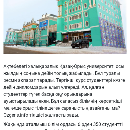
Ақтөбедегі халықаралық Қазақ-Орыс университеті осы
жылдың соңына дейін толық жабылады. Бұл туралы
ресми ақпарат тарады. Төртінші курс студенттері күзге
дейін дипломдарын алып үлгереді. Ал, қалған
студенттер түгел басқа оқу орындарына
ауыстырылады екен. Бұл сапасыз білімнің көрсеткіші
ме, әлде орыс тіліне деген сұраныстың азайғаны ма?
Ozgeris.info
тілшісі жалғастырады.
Жақында аталмыш білім ордасы бірден 350 студентті