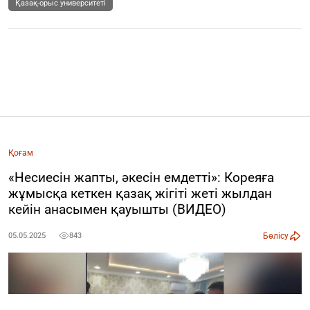
Қазақ-орыс университеті
Қоғам
«Несиесін жапты, әкесін емдетті»: Кореяға
жұмысқа кеткен қазақ жігіті жеті жылдан
кейін анасымен қауышты (ВИДЕО)
Бөлісу
05.05.2025
843