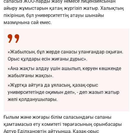
сапасыз ЖОО-ларды жабу немесе лицензиясынан
айыру жұмыстарын қатаң жүргізіп жатыр. Халықтың
пікірінше, бұл университеттің атауы шынайы
мазмұнына сай емес.
«Жабылсын, бұл жерде санасы уланғандар оқыған.
Орыс құлдары есін жиғаны дұрыс».
«Ана жақты алдау үшін ашылып, керуен көшкенде
жабылғаны жақсы».
«Жұртқа айтуға да ұяласың, қазақ-орыс
университетінде оқимын деп», - деп жазып жатыр
желі қолданушылары.
Ғылым және жоғары білім саласындағы сапаны
қамтамасыз ету комитеті төрағасының орынбасары
Артур Еділхановтің айтуынша, Қазақ-орыс