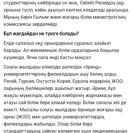
студенттерінің кейбірінде ол жоқ. Себебі Ресейдің оқу
орнына түсіп, кейін ауысып келгені кездеседі арасында.
Мұның бәрін Ғылым және жоғары білім министрлігінің
комиссиясы зерделейді.
Бұл жағдайдан не түюге болады?
Елде сапасыз оқу орындарына сұраныс азайып
барады. Ал жекеменшік білім ордаларына бақылау
күшеюде. Яғни сапа енді басты мақсат.
Соңғы жылдары елімізде шетелдік «бренд»
университеттерінің филиалдарын ашу белең алды.
Ресей, Түркия, Оңтүстік Корея, Еуропа елдерінің ЖОО-
ларының бөлімшелері ашылып жатыр. Әрине, бұл
жақсы мүмкіндік, алайда кейбірінің жарнамасы мен
атауы сай білім бере алмай келеді. Білім сапасы әлі де
өзекті. Мысалы соңғы жылдары бірнеше жоғары оқу
орны (ЖОО) мен шетелдік университеттердің
филиалдары жабылды. Олар білім беру
стандарттарына сәйкес келмегені үшін лицензиясынан