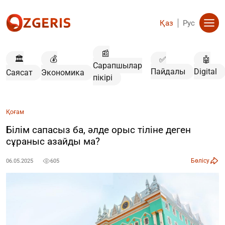
Қаз
Рус
📰
🏛️
💰
✅
🤖
Сарапшылар
Пайдалы
Digital
Саясат
Экономика
пікірі
Қоғам
Білім сапасыз ба, әлде орыс тіліне деген
сұраныс азайды ма?
Бөлісу
06.05.2025
605