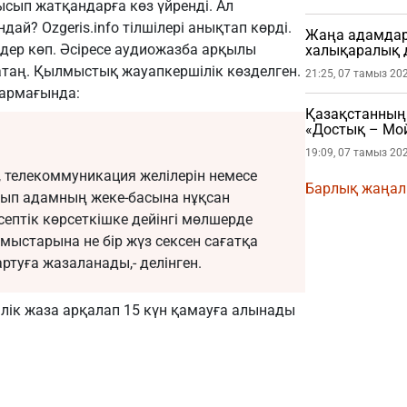
ысып жатқандарға көз үйренді. Ал
андай?
Ozgeris.info
тілшілері анықтап көрді.
Жаңа адамдар 
дер көп. Әсіресе аудиожазба арқылы
халықаралық 
атаң. Қылмыстық жауапкершілік көзделген.
21:25, 07 тамыз 20
тармағында:
Қазақстанның 
«Достық – Мой
19:09, 07 тамыз 20
 телекоммуникация желілерін немесе
Барлық жаңа
ып адамның жеке-басына нұқсан
есептiк көрсеткiшке дейiнгi мөлшерде
мыстарына не бір жүз сексен сағатқа
ртуға жазаланады,- делінген.
лік жаза арқалап 15 күн қамауға алынады