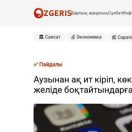
Барлық жаңалық
Сұхбат
Инф
🏛️ Саясат
💰 Экономика
📰 Сарап
✅ Пайдалы
Аузынан ақ ит кіріп, кө
желіде боқтайтындарға