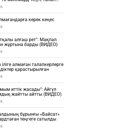
26
алмағандарға керек кеңес
26
тқалы алғаш рет": Мақпал
ын жұртына барды (ВИДЕО)
26
 іліге алмаған талапкерлерге
діктер қарастырылған
26
мым иттік жасады": Айгүл
мдық жайтты айтты (ВИДЕО)
26
алдының бұрынғы «Байсат»
рдтаған теңгеге сатылды
26