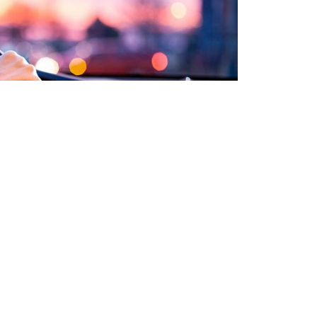
Бөлісу
тын заман келмеске кетті. Барлығы
гізуші куәлігін ауыстыру үшін қандай құжат