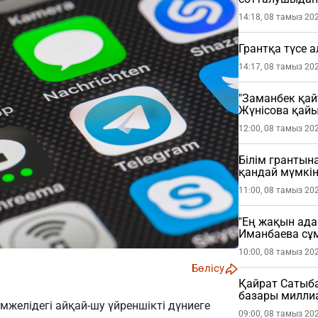
етті
14:18, 08 тамыз 20
Грантқа түсе 
14:17, 08 тамыз 20
"Заманбек қай
Жүнісова қай
12:00, 08 тамыз 20
Білім грантына
қандай мүмкін
11:00, 08 тамыз 20
"Ең жақын ада
Иманбаева сұ
10:00, 08 тамыз 20
Бөлісу
Қайрат Сатыб
базары миллиа
емжелідегі айқай-шу үйреншікті дүниеге
09:00, 08 тамыз 20