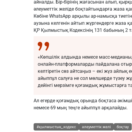
айналды. Бір-бірінің жағасынан алып, қырқ
әлеуметтік желіде боқтайтындарға жаза қ
Көбіне WhatsApp арқылы ар-намысқа тиетін
аузына келгенін айтып жүргендерге жаза қ
ҚР Қылмыстық Кодексiнің 131 бабының 2 
«Көпшiлiк алдында немесе масс-медианы,
онлайн-платформаларды пайдалана отыр
келтіретін сөз айтсаңыз – екі жүз айлық 
айыппұл салуға не сол мөлшерде түзеу жұ
дейінгі мерзімге қоғамдық жұмыстарға та
Ал егерде қоғамдық орында боқтаса әкімші
немесе 69 мың теңге айыппұл арқалайды.
#қылмыстық_кодекс
әлеуметтік желі
боқтау