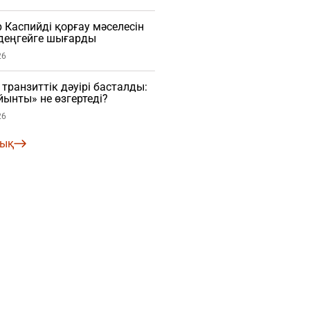
Каспийді қорғау мәселесін
деңгейге шығарды
26
транзиттік дәуірі басталды:
ынты» не өзгертеді?
26
лық