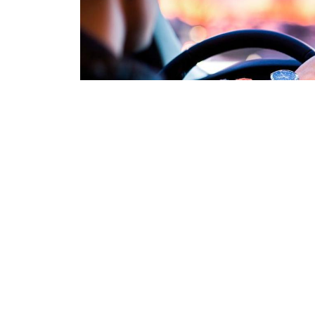
09.05.2025
554
Қазір Бәке-Сәке деп жүргізуші куәлігін ала
цифрландырылып, бір жүйеге түскен. Ал жүр