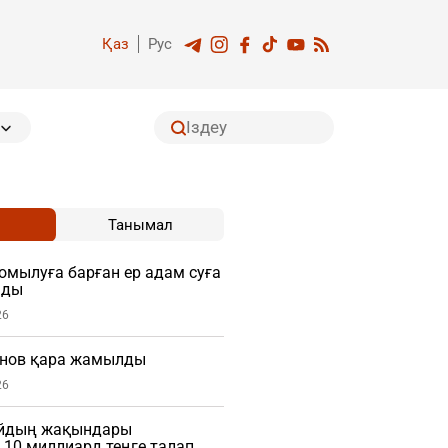
Қаз
Рус
Танымал
мылуға барған ер адам суға
мды
26
нов қара жамылды
26
айдың жақындары
10 миллиард теңге талап