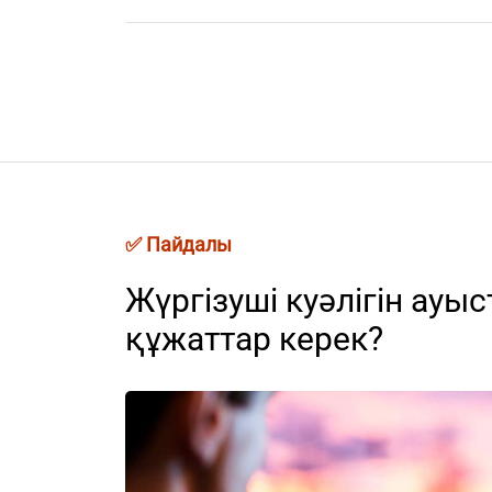
✅ Пайдалы
Жүргізуші куәлігін ауы
құжаттар керек?