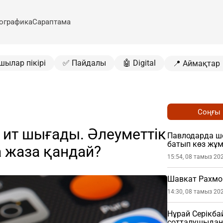
ографика
Сараптама
шылар пікірі
✅ Пайдалы
🤖 Digital
📍 Аймақтар
Соңғы
к ит шығады. Әлеуметтік
Павлодарда шо
батып көз жұ
 жаза қандай?
15:54, 08 тамыз 20
Шавкат Рахмо
14:30, 08 тамыз 20
Нұрай Серікб
сотталушыдан 