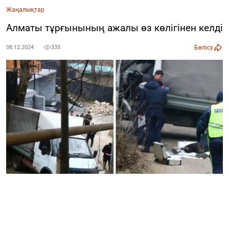
Жаңалықтар
Алматы тұрғынының ажалы өз көлігінен келді
Бөлісу
08.12.2024
335
7 желтоқсанда Алматы тауларында адам өліміне әкеп