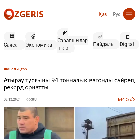
Қаз
Рус
📰
🏛️
💰
✅
🤖
Сарапшылар
Пайдалы
Digital
Саясат
Экономика
пікірі
Жаңалықтар
Атырау тұрғыны 94 тонналық вагонды сүйреп,
рекорд орнатты
Бөлісу
08.12.2024
383