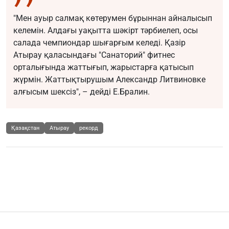
"Мен ауыр салмақ көтерумен бұрыннан айналысып
келемін. Алдағы уақытта шәкірт тәрбиелеп, осы
салада чемпиондар шығарғым келеді. Қазір
Атырау қаласындағы "Санаторий" фитнес
орталығында жаттығып, жарыстарға қатысып
жүрмін. Жаттықтырушым Александр Литвиновке
алғысым шексіз", – дейді Е.Бралин.
Қазақстан
Атырау
рекорд