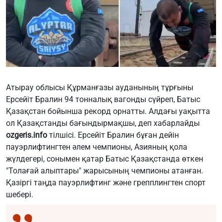
Атырау облысы Құрманғазы ауданының тұрғыны
Ерсейіт Бралин 94 тонналық вагонды сүйреп, Батыс
Қазақстан бойынша рекорд орнатты. Алдағы уақытта
ол Қазақстанды бағындырмақшы, деп хабарлайды
ozgeris.info
тілшісі. Ерсейіт Бралин бұған дейін
пауэрлифтингтен әлем чемпионы, Азияның қола
жүлдегері, сонымен қатар Батыс Қазақстанда өткен
"Толағай алыптары" жарысының чемпионы атанған.
Қазіргі таңда пауэрлифтинг және грепплингтен спорт
шебері.