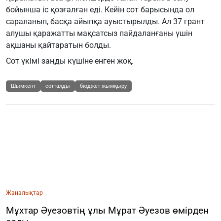
бойынша іс қозғалған еді. Кейін сот барысында ол
сараланып, басқа айыпқа ауыстырылды. Ал 37 грант
алушы қаражатты мақсатсыз пайдаланғаны үшін
ақшаны қайтаратын болды.
Сот үкімі заңды күшіне енген жоқ.
Шымкент
сотталды
бюджет жымқыру
Жаңалықтар
Мұхтар Әуезовтің ұлы Мұрат Әуезов өмірден