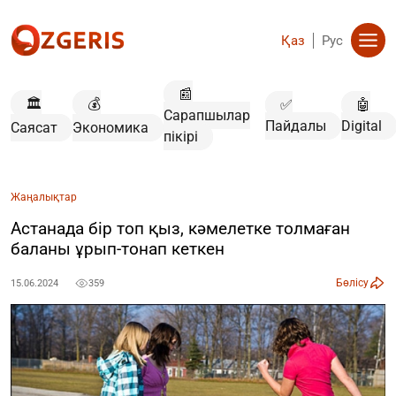
Қаз
Рус
📰
🏛️
💰
✅
🤖
Сарапшылар
Пайдалы
Digital
Саясат
Экономика
пікірі
Жаңалықтар
Астанада бір топ қыз, кәмелетке толмаған
баланы ұрып-тонап кеткен
Бөлісу
15.06.2024
359