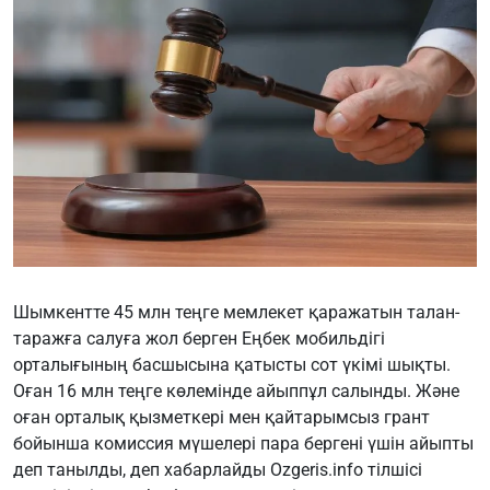
Шымкентте 45 млн теңге мемлекет қаражатын талан-
таражға салуға жол берген Еңбек мобильдігі
орталығының басшысына қатысты сот үкімі шықты.
Оған 16 млн теңге көлемінде айыппұл салынды. Және
оған орталық қызметкері мен қайтарымсыз грант
бойынша комиссия мүшелері пара бергені үшін айыпты
деп танылды, деп хабарлайды
Ozgeris.info
тілшісі