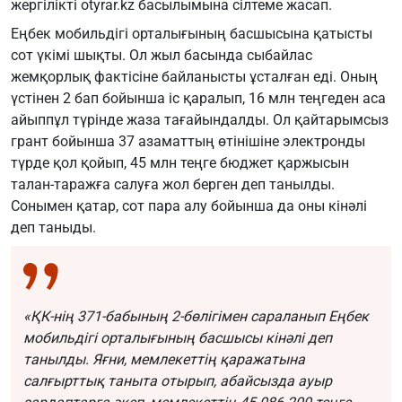
жергілікті
otyrar.kz
басылымына сілтеме жасап.
Еңбек мобильдігі орталығының басшысына қатысты
сот үкімі шықты. Ол жыл басында сыбайлас
жемқорлық фактісіне байланысты ұсталған еді. Оның
үстінен 2 бап бойынша іс қаралып, 16 млн теңгеден аса
айыппұл түрінде жаза тағайындалды. Ол қайтарымсыз
грант бойынша 37 азаматтың өтінішіне электронды
түрде қол қойып, 45 млн теңге бюджет қаржысын
талан-таражға салуға жол берген деп танылды.
Сонымен қатар, сот пара алу бойынша да оны кінәлі
деп таныды.
«ҚК-нің 371-бабының 2-бөлігімен сараланып Еңбек
мобильдігі орталығының басшысы кінәлі деп
танылды. Яғни, мемлекеттің қаражатына
салғырттық таныта отырып, абайсызда ауыр