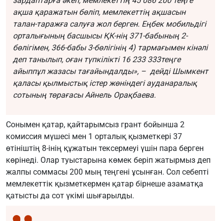
зардаптарға әкеп, мемлекеттің
45 086 200
теңге
ақша қаражатын бөліп, мемлекеттің ақшасын
талан-таражға салуға жол берген. Еңбек мобильдігі
орталығының басшысы ҚК-нің 371-бабының 2-
бөлігімен, 366-бабы 3-бөлігінің 4) тармағымен кінәлі
деп танылып, оған түпкілікті
16 233 333
теңге
айыппұл жазасы тағайындалды», – дейді Шымкент
қаласы қылмыстық істер жөніндегі ауданаралық
сотының төрағасы Айнель Орақбаева.
Сонымен қатар, қайтарымсыз грант бойынша 2
комиссия мүшесі мен 1 орталық қызметкері 37
өтініштің 8-інің құжатын тексермеуі үшін пара берген
көрінеді. Олар туыстарына көмек беріп жатырмыз деп
жалпы соммасы 200 мың теңгені ұсынған. Сол себепті
мемлекеттік қызметкермен қатар бірнеше азаматқа
қатысты да сот үкімі шығарылды.