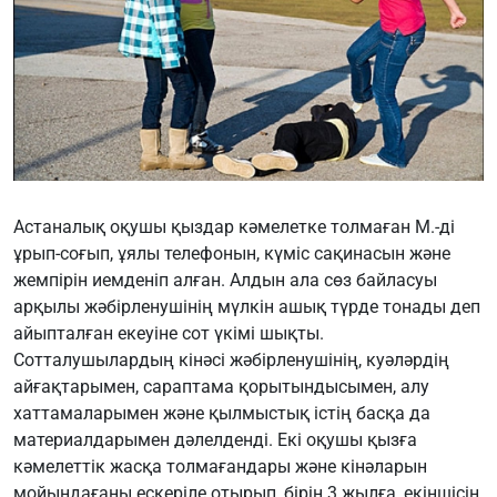
Астаналық оқушы қыздар кәмелетке толмаған М.-ді
ұрып-соғып, ұялы телефонын, күміс сақинасын және
жемпірін иемденіп алған. Алдын ала сөз байласуы
арқылы жәбірленушінің мүлкін ашық түрде тонады деп
айыпталған екеуіне сот үкімі шықты.
Сотталушылардың кінәсі жәбірленушінің, куәләрдің
айғақтарымен, сараптама қорытындысымен, алу
хаттамаларымен және қылмыстық істің басқа да
материалдарымен дәлелденді. Екі оқушы қызға
кәмелеттік жасқа толмағандары және кінәларын
мойындағаны ескеріле отырып, бірін 3 жылға, екіншісін