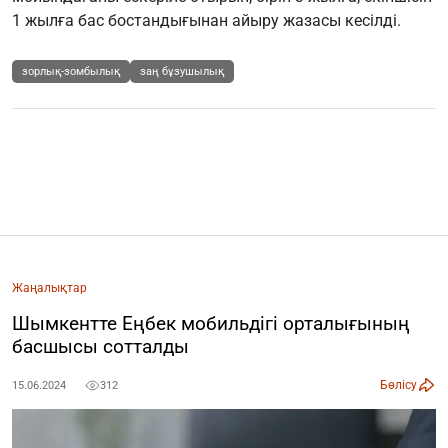
1 жылға бас бостандығынан айыру жазасы кесілді.
зорлық-зомбылық
заң бұзушылық
Жаңалықтар
Шымкентте Еңбек мобильдігі орталығының
басшысы сотталды
Бөлісу
15.06.2024
312