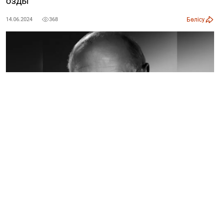
озды
Бөлісу
14.06.2024
368
Белгілі мемлекет және қоғам қайраткері, дипломат,
мәдениеттанушы ғалым, қаламгер Мұрат Әуезов
өмірден өтті, деп хабарлайды
Ozgeris.info
. Ақпаратты
Алматы қаласы әкімдігінің Мәдениет басқармасы
растады. Мұрат Әуезов 1943 жылы қаңтар айының 1