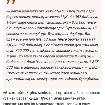
«Қалған азаматтарға қатысты 25 мың теңге пара
берген азаматшаның іс-әрекеті ҚК-нің 367-бабының
1-бөлігімен кінәлі деп танылып, оған 375 000 теңге
айыппұл жазасы тағайындалды. Бұл сумманың 15
еселенген мөлшерінде. Бұл заң шеңберінде. Біз
одан аса алмаймыз. 50 мың теңге берген аазамат
ҚК-нің 367-бабының 1-бөлігімен кінәлі деп танылып,
оған 750 000 теңге айыппұл жазасы тағайындалды.
Және 125 мың теңге берген азаматша ҚК-нің 367-
бабының 1-бөлігімен кінәлі деп танылып, оған 1 875
000 теңге айыппұл жазасы тағайындалды», – дейді
Шымкент қаласы қылмыстық істер жөніндегі
ауданаралық сотының төрағасы Айнель Орақбаева.
Айта кетейік, Еңбек мобильдігі орталығы басшысының
үстінен бастапқыда 189-бап, яғни мемлекеттің
қаражатын аса ірі мөлшерде талан-таражға салу