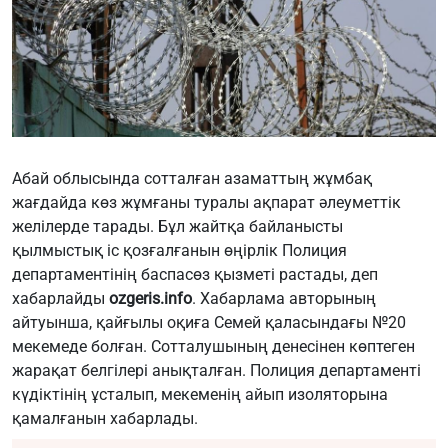
Абай облысында сотталған азаматтың жұмбақ
жағдайда көз жұмғаны туралы ақпарат әлеуметтік
желілерде тарады. Бұл жайтқа байланысты
қылмыстық іс қозғалғанын өңірлік Полиция
департаментінің баспасөз қызметі растады, деп
хабарлайды
ozgeris.info
. Хабарлама авторының
айтуынша, қайғылы оқиға Семей қаласындағы №20
мекемеде болған. Сотталушының денесінен көптеген
жарақат белгілері анықталған. Полиция департаменті
күдіктінің ұсталып, мекеменің айып изоляторына
қамалғанын хабарлады.