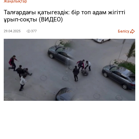
Жаңалықтар
Талғардағы қатыгездік: бір топ адам жігітті
ұрып-соқты (ВИДЕО)
Бөлісу
29.04.2025
377
Талғар ауданында жас жігітті бірнеше адам соққыға
жықты, деп хабарлайды
ozgeris.info
сайты
ALASH.KZ