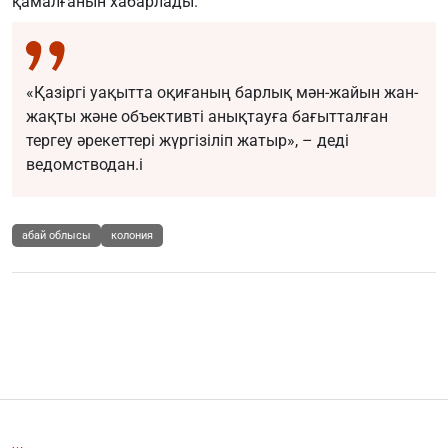
қамалғанын хабарлады.
«Қазіргі уақытта оқиғаның барлық мән-жайын жан-
жақты және объективті анықтауға бағытталған
тергеу әрекеттері жүргізіліп жатыр», – деді
ведомстводан.i
абай облысы
колония