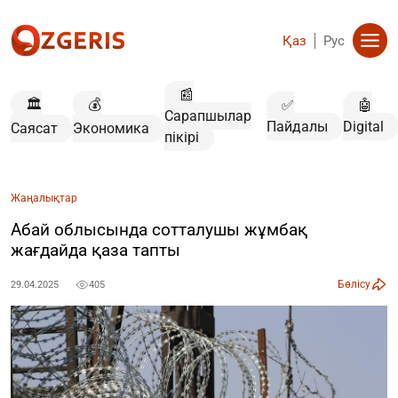
Қаз
Рус
📰
🏛️
💰
✅
🤖
Сарапшылар
Пайдалы
Digital
Саясат
Экономика
пікірі
Жаңалықтар
Абай облысында сотталушы жұмбақ
жағдайда қаза тапты
Бөлісу
29.04.2025
405