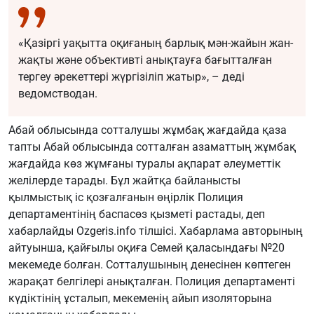
«Қазіргі уақытта оқиғаның барлық мән-жайын жан-
жақты және объективті анықтауға бағытталған
тергеу әрекеттері жүргізіліп жатыр», – деді
ведомстводан.
Абай облысында сотталушы жұмбақ жағдайда қаза
тапты Абай облысында сотталған азаматтың жұмбақ
жағдайда көз жұмғаны туралы ақпарат әлеуметтік
желілерде тарады. Бұл жайтқа байланысты
қылмыстық іс қозғалғанын өңірлік Полиция
департаментінің баспасөз қызметі растады, деп
хабарлайды Ozgeris.info тілшісі. Хабарлама авторының
айтуынша, қайғылы оқиға Семей қаласындағы №20
мекемеде болған. Сотталушының денесінен көптеген
жарақат белгілері анықталған. Полиция департаменті
күдіктінің ұсталып, мекеменің айып изоляторына