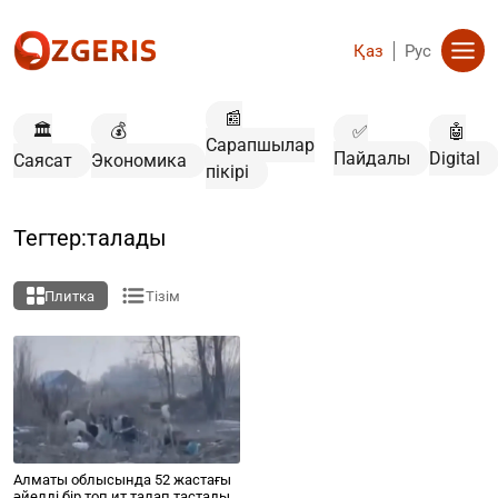
Қаз
Рус
📰
🏛️
💰
✅
🤖
Сарапшылар
Пайдалы
Digital
Саясат
Экономика
пікірі
Тегтер:талады
Плитка
Тізім
Алматы облысында 52 жастағы
әйелді бір топ ит талап тастады